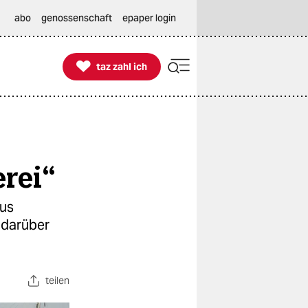
abo
genossenschaft
epaper login

taz zahl ich
taz zahl ich
rei“
mus
 darüber
teilen