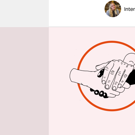
epaper login
Inte
taz: Frau 
Entwicklu
dass sie ni
Virginie 
die Benach
benachteil
Augenhöhe 
weiß, was 
Ahnung von
etwas für 
ist für mi