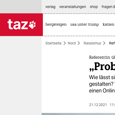
hautnavigation anspringen
hauptinhalt anspringen
footer anspringen
verlag
veranstaltungen
shop
fragen &
bergsteigen
usa unter trump
katzen

taz zahl ich
taz zahl ich
Startseite
Nord
Rassismus
Ref
themen
politik
Referentin ü
„Pro
öko
Wie lässt 
gesellschaft
gestalten?
einen Onlin
kultur
sport
21.12.2021
11: