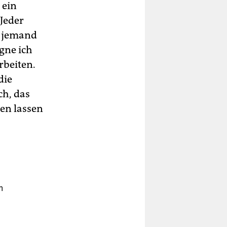
 ein
Jeder
n jemand
egne ich
rbeiten.
die
ch, das
hen lassen
m