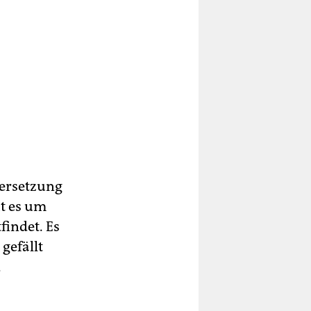
dersetzung
t es um
findet. Es
gefällt
d