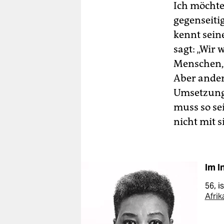
Ich möchte
gegenseiti
kennt sein
sagt: „Wir 
Menschen, 
Aber ander
Umsetzung 
muss so se
nicht mit s
Im I
56, i
Afri