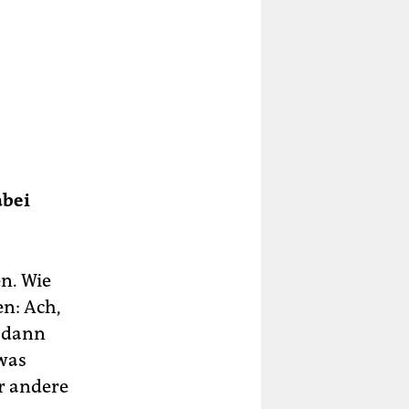
abei
n. Wie
n: Ach,
, dann
twas
r andere