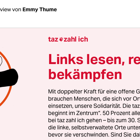
rview von
Emmy Thume
Kamche, kann man von Menschen, die sich in de
taz
zahl ich

ngszusammen­arbeit engagieren, nicht einfach 
cht rassistisch sind?
Links lesen, r
bekämpfen
Kamche:
Meine Bedenken liegen bei den Begriffen
teiligten? Nach welchen Kriterien sagt man, jema
igt? Wer entwickelt wen? Ich würde über Partners
Mit doppelter Kraft für eine offene G
reden, statt über Entwicklungszusammenarbeit.
brauchen Menschen, die sich vor O
einsetzen, unsere Solidarität. Die ta
für ihn gut ist. Aber dann kommen Menschen, die
beginnt im Zentrum“. 50 Prozent a
 den Bedürfnissen vor Ort haben, und sagen: „
bei taz zahl ich gehen – bis zum 30
euch konzipiert. Das soll so aussehen.“ Dieses Un
die linke, selbstverwaltete Orte unte
bevor sie verschwinden. Sind Sie da
ch problematisch.