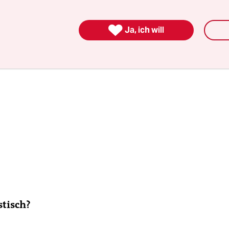

Ja, ich will
istisch?