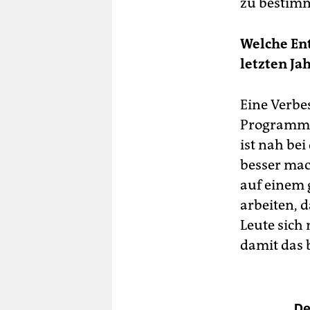
zu bestimm
Welche En
letzten Ja
Eine Verbe
Programm i
ist nah bei
besser mac
auf einem g
arbeiten, 
Leute sich 
damit das 
De