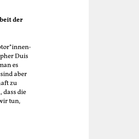
beit der
otor*innen-
opher Duis
 man es
 sind aber
haft zu
, dass die
wir tun,