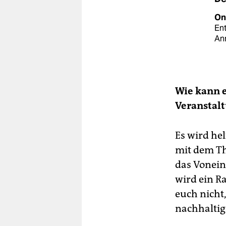
On
En
An
Wie kann e
Veranstalt
Es wird he
mit dem Th
das Vonein
wird ein R
euch nicht
nachhaltig