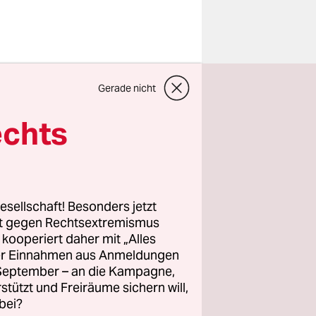
r
Gerade nicht
erwarten,
echts
. Wer sind
nd ist
chaft auf
esellschaft! Besonders jetzt
 Jeder
rt gegen Rechtsextremismus
z kooperiert daher mit „Alles
 keine
ller Einnahmen aus Anmeldungen
Wir haben
. September – an die Kampagne,
verständnis
rstützt und Freiräume sichern will,
bei?