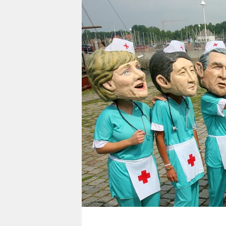
berlin
nord
wahrheit
verlag
verlag
veranstaltungen
shop
fragen & hilfe
unterstützen
abo
genossenschaft