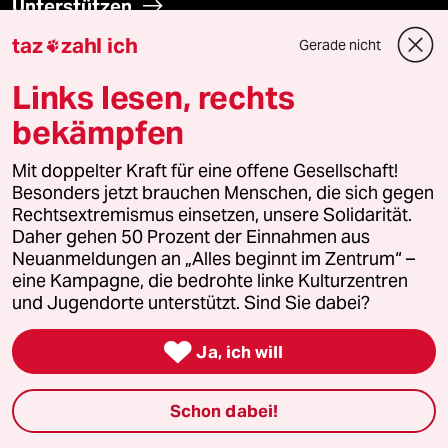
Unterstützen
taz
zahl ich
Gerade nicht

abo
Links lesen, rechts
genossenschaft
bekämpfen
taz zahl ich
Mit doppelter Kraft für eine offene Gesellschaft!
Besonders jetzt brauchen Menschen, die sich gegen
Rechtsextremismus einsetzen, unsere Solidarität.
recherchefonds ausland
Daher gehen 50 Prozent der Einnahmen aus
Neuanmeldungen an „Alles beginnt im Zentrum“ –
panterstiftung
eine Kampagne, die bedrohte linke Kulturzentren
und Jugendorte unterstützt. Sind Sie dabei?
panterpreis 2026

Ja, ich will
Podcast
Schon dabei!