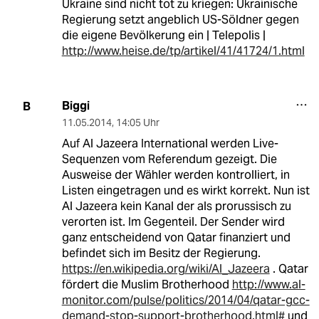
Ukraine sind nicht tot zu kriegen: Ukrainische
Regierung setzt angeblich US-Söldner gegen
die eigene Bevölkerung ein | Telepolis |
http://www.heise.de/tp/artikel/41/41724/1.html
Biggi
B
11.05.2014
,
14:05 Uhr
Auf Al Jazeera International werden Live-
Sequenzen vom Referendum gezeigt. Die
Ausweise der Wähler werden kontrolliert, in
Listen eingetragen und es wirkt korrekt. Nun ist
Al Jazeera kein Kanal der als prorussisch zu
verorten ist. Im Gegenteil. Der Sender wird
ganz entscheidend von Qatar finanziert und
befindet sich im Besitz der Regierung.
https://en.wikipedia.org/wiki/Al_Jazeera
. Qatar
fördert die Muslim Brotherhood
http://www.al-
monitor.com/pulse/politics/2014/04/qatar-gcc-
demand-stop-support-brotherhood.html#
und