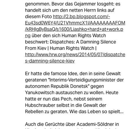
genommen. Bevor das Gejammer losgeht: es
handelt sich um den netten Herrn links auf
diesem Foto
http://2.bp.blogspot.com/-
Eu43sd0W6Y4/U21VhmmcX1I/AAAAAAAAFOM
/kRHlgByBsaQ/s1600/Liashko+hard+at+work.p
ng
über den sich Human Rights Watch
beschwert: Dispatches: A Damning Silence
From Kiev | Human Rights Watch |
http://www.hrw.org/news/2014/05/07/dispatche
s-damning-silence-kiev
Er hatte die famose Idee, den in seine Gewalt
geratenen "Interims-Verteidigungsminister der
autonomen Republik Donetsk" gegen
Yanukowitsch austauschen zu wollen. Heute
hatte er nun das Pech, nebst seinem
Hubschrauber selbst in die Gewalt der
Rebellen zu geraten. Wie das Leben so spielt...
Auch die Gerüchte über Academi-Söldner in