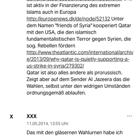
ist aktiv in der Finanzierung des extremen
Islams auch in Europa
http://europenews.dk/de/node/52132
Unter
dem Namen "friends of Syria" kooperiert Qatar
mit den USA, die den islamisch
fundamentalistischen Terror gegen Syrien, die
sog. Rebellen fördern
http://www.theatlantic.com/international/archiv
e/2013/09/why-qatar-is-quietly-supporting-a-
us-strike-in-syria/279302/
Qatar ist also alles andere als prorussisch.
Zeigt aber auf dem Sender Al Jazeera das die
Wahlen, selbst unter den widrigen Umständen
ordnungsgemäß ablaufen.
XXX
X
11.05.2014
,
13:55 Uhr
Das mit den gläsernen Wahlurnen habe ich