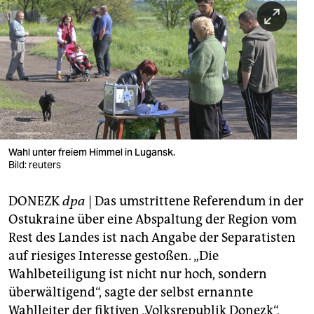
berlin
nord
wahrheit
verlag
verlag
veranstaltungen
Wahl unter freiem Himmel in Lugansk.
Bild: reuters
shop
DONEZK
dpa
| Das umstrittene Referendum in der
fragen & hilfe
Ostukraine über eine Abspaltung der Region vom
unterstützen
Rest des Landes ist nach Angabe der Separatisten
auf riesiges Interesse gestoßen. „Die
abo
Wahlbeteiligung ist nicht nur hoch, sondern
genossenschaft
überwältigend“, sagte der selbst ernannte
Wahlleiter der fiktiven „Volksrepublik Donezk“,