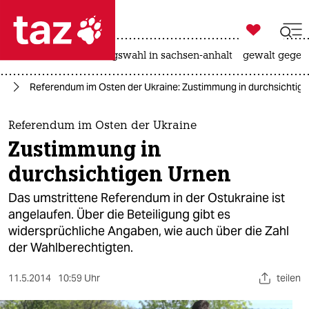

taz zahl ich
hitze
surfen
landtagswahl in sachsen-anhalt
gewalt gegen

taz zahl ich
ne
Referendum im Osten der Ukraine: Zustimmung in durchsichtig
taz zahl ich
themen
Referendum im Osten der Ukraine
Zustimmung in
politik
durchsichtigen Urnen
öko
Das umstrittene Referendum in der Ostukraine ist
angelaufen. Über die Beteiligung gibt es
gesellschaft
widersprüchliche Angaben, wie auch über die Zahl
der Wahlberechtigten.
kultur
sport
11.5.2014
10:59 Uhr
teilen