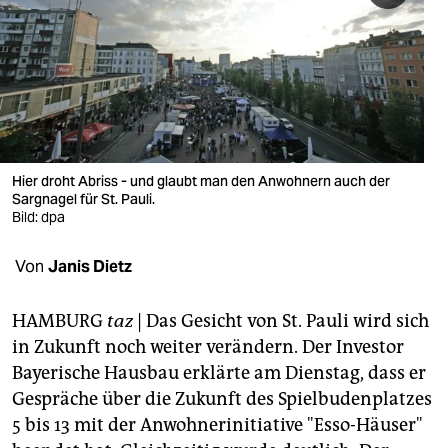
berlin
nord
wahrheit
verlag
verlag
Hier droht Abriss - und glaubt man den Anwohnern auch der
Sargnagel für St. Pauli.
veranstaltungen
Bild: dpa
shop
Von
Janis Dietz
fragen & hilfe
HAMBURG
taz
| Das Gesicht von St. Pauli wird sich
unterstützen
in Zukunft noch weiter verändern. Der Investor
Bayerische Hausbau erklärte am Dienstag, dass er
abo
Gespräche über die Zukunft des Spielbudenplatzes
genossenschaft
5 bis 13 mit der Anwohnerinitiative "Esso-Häuser"