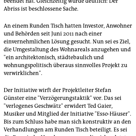
beendet hat. Gleichzeitig wurde deutlich: Der
epaper login
Abriss ist beschlossene Sache.
An einem Runden Tisch hatten Investor, Anwohner
und Behörden seit Juni 2011 nach einer
einvernehmlichen Lösung gesucht. Nun sei es Ziel,
die Umgestaltung des Wohnareals anzugehen und
"ein architektonisch, städtebaulich und
wohnungspolitisch überaus sinnvolles Projekt zu
verwirklichen".
Der Initiative wirft der Projektleiter Stefan
Günster eine "Verzögerungstaktik" vor. Das sei
"verlogenes Geschwätz" erwidert Ted Gaier,
Musiker und Mitglied der Initiative "Esso-Häuser".
Bis zum Schluss habe man sich konstruktiv an den
Verhandlungen am Runden Tisch beteiligt. Es sei