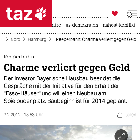

taz zahl ich
krieg in der ukraine
hitze
us-demokraten
nahost-konflikt

taz zahl ich
te
Nord
Hamburg
Reeperbahn: Charme verliert gegen Geld
taz zahl ich
themen
Reeperbahn
Charme verliert gegen Geld
politik
Der Investor Bayerische Hausbau beendet die
öko
Gespräche mit der Initiative für den Erhalt der
"Esso-Häuser" und will einen Neubau am
gesellschaft
Spielbudenplatz. Baubeginn ist für 2014 geplant.
kultur
7.2.2012
18:53 Uhr
teilen
sport