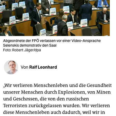
berlin
nord
wahrheit
verlag
Abgeordnete der FPÖ verlassen vor einer Video-Ansprache
verlag
Selenskis demonstrativ den Saal
Foto: Robert Jäger/dpa
veranstaltungen
shop
Von
Ralf Leonhard
fragen & hilfe
„Wir verlieren Menschenleben und die Gesundheit
unterstützen
unserer Menschen durch Explosionen, von Minen
abo
und Geschossen, die von den russischen
Terroristen zurückgelassen wurden. Wir verlieren
genossenschaft
diese Menschenleben auch dadurch, weil wir in