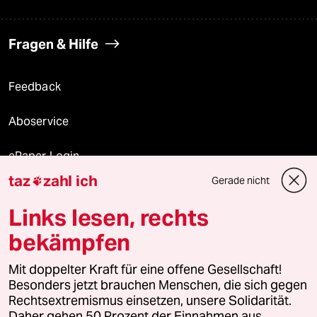
Fragen & Hilfe
Feedback
Aboservice
ePaper Login
taz
zahl ich
Gerade nicht

Downloads für Abonnierende
Links lesen, rechts
bekämpfen
© 2026 taz Verlags und Vertriebs GmbH
Mit doppelter Kraft für eine offene Gesellschaft!
Alle Rechte vorbehalten. Bei rechtlichen Fragen oder für Genehmigungen
wenden Sie sich bitte an
lizenzen@taz.de
Besonders jetzt brauchen Menschen, die sich gegen
Rechtsextremismus einsetzen, unsere Solidarität.
Daher gehen 50 Prozent der Einnahmen aus