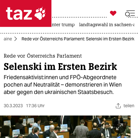

taz zahl ich
nahost-konflikt
usa unter trump
landtagswahl in sachsen-an

taz zahl ich
Ukraine
Rede vor Österreichs Parlament: Selenski im Ersten Bezirk
taz zahl ich
themen
Rede vor Österreichs Parlament
Selenski im Ersten Bezirk
politik
Friedensak­ti­vis­t:in­nen und FPÖ-Abgeordnete
öko
pochen auf Neutralität – demonstrieren in Wien
aber gegen den ukrainischen Staatsbesuch.
gesellschaft
30.3.2023
17:36 Uhr
teilen
kultur
sport