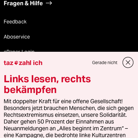
Fragen & Hilfe
Feedback
Aboservice
ePaper Login
taz
zahl ich
Gerade nicht

Downloads für Abonnierende
Links lesen, rechts
bekämpfen
© 2026 taz Verlags und Vertriebs GmbH
Mit doppelter Kraft für eine offene Gesellschaft!
Alle Rechte vorbehalten. Bei rechtlichen Fragen oder für Genehmigungen
wenden Sie sich bitte an
lizenzen@taz.de
Besonders jetzt brauchen Menschen, die sich gegen
Rechtsextremismus einsetzen, unsere Solidarität.
Daher gehen 50 Prozent der Einnahmen aus
Feedback
Redaktionsstatut
Kommune-Richtlinien
KI-
Neuanmeldungen an „Alles beginnt im Zentrum“ –
eine Kampagne, die bedrohte linke Kulturzentren