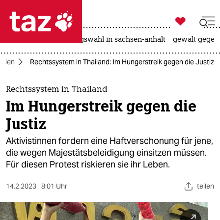

taz zahl ich
hitze
surfen
landtagswahl in sachsen-anhalt
gewalt gegen

taz zahl ich
Asien
Rechtssystem in Thailand: Im Hungerstreik gegen die Justiz
taz zahl ich
themen
Rechtssystem in Thailand
Im Hungerstreik gegen die
politik
Justiz
öko
Aktivistinnen fordern eine Haftverschonung für jene,
die wegen Majestätsbeleidigung einsitzen müssen.
gesellschaft
Für diesen Protest riskieren sie ihr Leben.
kultur
14.2.2023
8:01 Uhr
teilen
sport