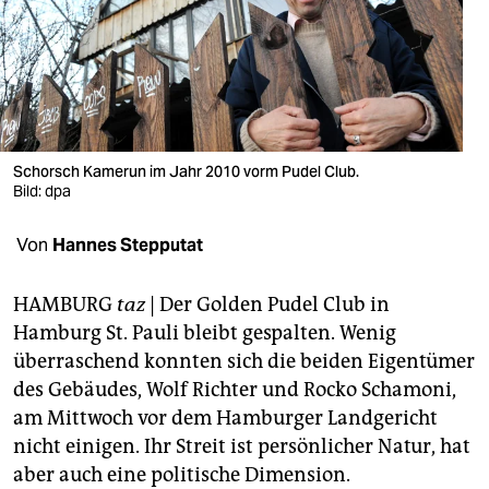
berlin
nord
wahrheit
verlag
Schorsch Kamerun im Jahr 2010 vorm Pudel Club.
verlag
Bild: dpa
veranstaltungen
Von
Hannes Stepputat
shop
HAMBURG
taz
| Der Golden Pudel Club in
fragen & hilfe
Hamburg St. Pauli bleibt gespalten. Wenig
überraschend konnten sich die beiden Eigentümer
unterstützen
des Gebäudes, Wolf Richter und Rocko Schamoni,
abo
am Mittwoch vor dem Hamburger Landgericht
nicht einigen. Ihr Streit ist persönlicher Natur, hat
genossenschaft
aber auch eine politische Dimension.