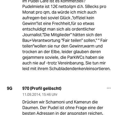
im Pudel Cafe ist es kommerziell?
Pudelmiete ist 12€ netto/qm d.h. 5Becks pro
Monat pro qm, da würde ich mich auch
aufregen-bei soviel Glück ,"offiziel kein
Gewinn"ist eine Frechheit,für so etwas
entschuldigt man sich als ordentlicher
Journalist."Die Mitglieder" hätten sich den
Bau+Verantwortung "Fair teilen" sollen," " Fair
teilen"wollen sie nur den Gewinn,warm und
trocken an der Elbe, leider glauben deren
gejammere soviele, die ParkWCs haben sie
auch nie auf -trotz Vereinbarung, Sie tun mir
leid mit ihrem Schubladendenken/einsortieren.
970 (Profil gelöscht)
9G
11.09.2014
,
15:46 Uhr
Drücken wir Schamoni und Kamerun die
Daumen. Der Pudel ist ohne Frage eine der
besten Adressen in der ansonsten reichen,