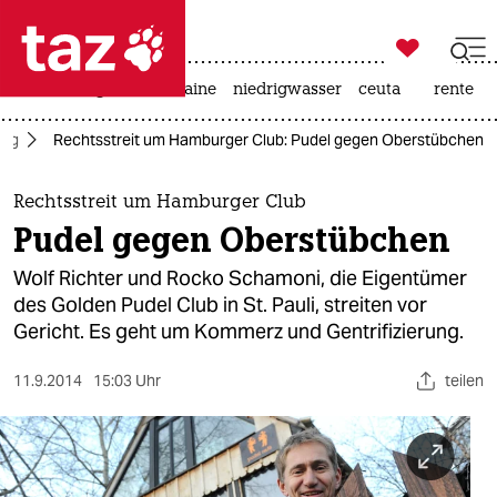

taz zahl ich
hitze
krieg in der ukraine
niedrigwasser
ceuta
rente

taz zahl ich
urg
Rechtsstreit um Hamburger Club: Pudel gegen Oberstübchen
taz zahl ich
themen
Rechtsstreit um Hamburger Club
Pudel gegen Oberstübchen
politik
Wolf Richter und Rocko Schamoni, die Eigentümer
öko
des Golden Pudel Club in St. Pauli, streiten vor
Gericht. Es geht um Kommerz und Gentrifizierung.
gesellschaft
11.9.2014
15:03 Uhr
teilen
kultur
sport