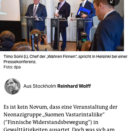
berlin
nord
wahrheit
verlag
verlag
Timo Soini (l.), Chef der „Wahren Finnen“, spricht in Helsinki bei einer
Pressekonferenz.
veranstaltungen
Foto: dpa
shop
fragen & hilfe
Aus Stockholm
Reinhard Wolff
unterstützen
Es ist kein Novum, dass eine Veranstaltung der
abo
Neonazigruppe „Suomen Vastarintaliike“
genossenschaft
(“Finnische Widerstandsbewegung“) in
Gewalttätigkeiten ausartet. Doch was sich am