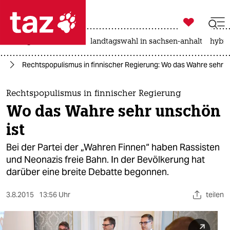

taz zahl ich
niedrigwasser
rente
landtagswahl in sachsen-anhalt
hybri

taz zahl ich
pa
Rechtspopulismus in finnischer Regierung: Wo das Wahre sehr u
taz zahl ich
themen
Rechtspopulismus in finnischer Regierung
Wo das Wahre sehr unschön
politik
ist
öko
Bei der Partei der „Wahren Finnen“ haben Rassisten
und Neonazis freie Bahn. In der Bevölkerung hat
gesellschaft
darüber eine breite Debatte begonnen.
kultur
3.8.2015
13:56 Uhr
teilen
sport