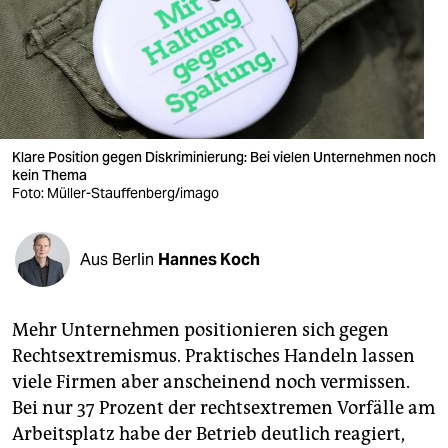
berlin
nord
wahrheit
verlag
Klare Position gegen Diskriminierung: Bei vielen Unternehmen noch
verlag
kein Thema
Foto: Müller-Stauffenberg/imago
veranstaltungen
shop
Aus Berlin
Hannes Koch
fragen & hilfe
Mehr Unternehmen positionieren sich gegen
unterstützen
Rechtsextremismus. Praktisches Handeln lassen
abo
viele Firmen aber anscheinend noch vermissen.
Bei nur 37 Prozent der rechtsextremen Vorfälle am
genossenschaft
Arbeitsplatz habe der Betrieb deutlich reagiert,