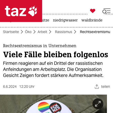

taz zahl ich
krieg in der ukraine
hitze
niedrigwasser
waldbrände

taz zahl ich
Startseite
Öko
Arbeit
Rassismus
Rechtsextremismus in
taz zahl ich
themen
Rechtsextremismus in Unternehmen
Viele Fälle bleiben folgenlos
politik
Firmen reagieren auf ein Drittel der rassistischen
öko
Anfeindungen am Arbeitsplatz. Die Organisation
Gesicht Zeigen fordert stärkere Aufmerksamkeit.
gesellschaft
6.6.2024
12:20 Uhr
teilen
kultur
sport