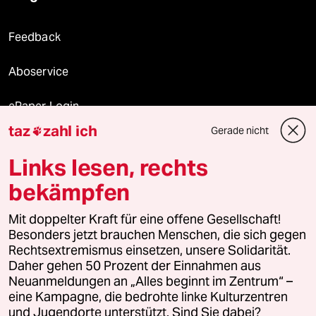
Feedback
Aboservice
ePaper Login
taz
zahl ich
Gerade nicht

Downloads für Abonnierende
Links lesen, rechts
bekämpfen
© 2026 taz Verlags und Vertriebs GmbH
Mit doppelter Kraft für eine offene Gesellschaft!
Alle Rechte vorbehalten. Bei rechtlichen Fragen oder für Genehmigungen
wenden Sie sich bitte an
lizenzen@taz.de
Besonders jetzt brauchen Menschen, die sich gegen
Rechtsextremismus einsetzen, unsere Solidarität.
Daher gehen 50 Prozent der Einnahmen aus
Feedback
Redaktionsstatut
Kommune-Richtlinien
KI-
Neuanmeldungen an „Alles beginnt im Zentrum“ –
eine Kampagne, die bedrohte linke Kulturzentren
Leitlinie
Informant
Datenschutz
Impressum
AGB
und Jugendorte unterstützt. Sind Sie dabei?