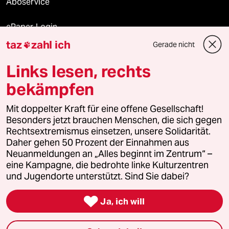
Aboservice
ePaper Login
taz
zahl ich
Gerade nicht

Downloads für Abonnierende
Links lesen, rechts
bekämpfen
© 2026 taz Verlags und Vertriebs GmbH
Mit doppelter Kraft für eine offene Gesellschaft!
Alle Rechte vorbehalten. Bei rechtlichen Fragen oder für Genehmigungen
wenden Sie sich bitte an
lizenzen@taz.de
Besonders jetzt brauchen Menschen, die sich gegen
Rechtsextremismus einsetzen, unsere Solidarität.
Daher gehen 50 Prozent der Einnahmen aus
Feedback
Redaktionsstatut
Kommune-Richtlinien
KI-
Neuanmeldungen an „Alles beginnt im Zentrum“ –
eine Kampagne, die bedrohte linke Kulturzentren
Leitlinie
Informant
Datenschutz
Impressum
AGB
und Jugendorte unterstützt. Sind Sie dabei?
Seitenwende
Einwilligungen widerrufen (Ads)

Ja, ich will