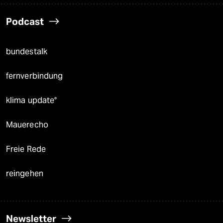
Podcast
bundestalk
fernverbindung
klima update°
Mauerecho
Freie Rede
reingehen
Newsletter