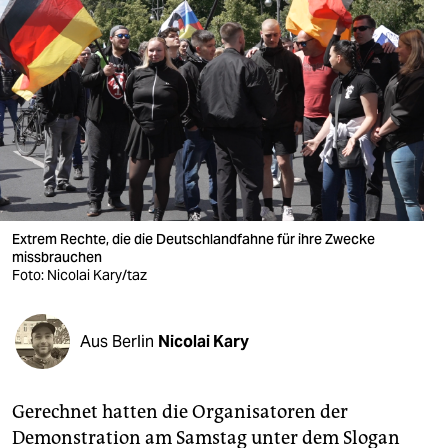
berlin
nord
wahrheit
verlag
verlag
veranstaltungen
Extrem Rechte, die die Deutschlandfahne für ihre Zwecke
shop
missbrauchen
Foto: Nicolai Kary/taz
fragen & hilfe
unterstützen
Aus Berlin
Nicolai Kary
abo
Gerechnet hatten die Organisatoren der
genossenschaft
Demonstration am Samstag unter dem Slogan