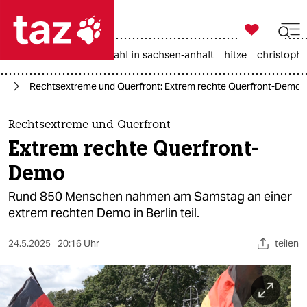

taz zahl ich
iran-krieg
landtagswahl in sachsen-anhalt
hitze
christophe

taz zahl ich
fD
Rechtsextreme und Querfront: Extrem rechte Querfront-Demo
taz zahl ich
themen
Rechtsextreme und Querfront
Extrem rechte Querfront-
politik
Demo
öko
Rund 850 Menschen nahmen am Samstag an einer
extrem rechten Demo in Berlin teil.
gesellschaft
24.5.2025
20:16 Uhr
teilen
kultur
sport