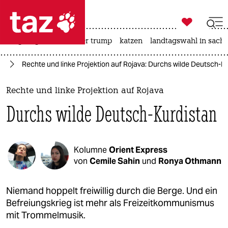

taz zahl ich
bergsteigen
usa unter trump
katzen
landtagswahl in sachs

taz zahl ich
en
Rechte und linke Projektion auf Rojava: Durchs wilde Deutsch-K
taz zahl ich
themen
Rechte und linke Projektion auf Rojava
Durchs wilde Deutsch-Kurdistan
politik
öko
Kolumne
Orient Express
gesellschaft
von
Cemile Sahin
und
Ronya Othmann
kultur
Niemand hoppelt freiwillig durch die Berge. Und ein
Befreiungskrieg ist mehr als Freizeitkommunismus
sport
mit Trommelmusik.