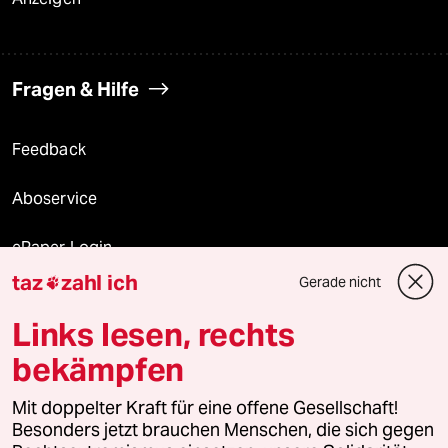
Fragen & Hilfe
Feedback
Aboservice
ePaper Login
taz
zahl ich
Gerade nicht

Downloads für Abonnierende
Links lesen, rechts
bekämpfen
© 2026 taz Verlags und Vertriebs GmbH
Mit doppelter Kraft für eine offene Gesellschaft!
Alle Rechte vorbehalten. Bei rechtlichen Fragen oder für Genehmigungen
wenden Sie sich bitte an
lizenzen@taz.de
Besonders jetzt brauchen Menschen, die sich gegen