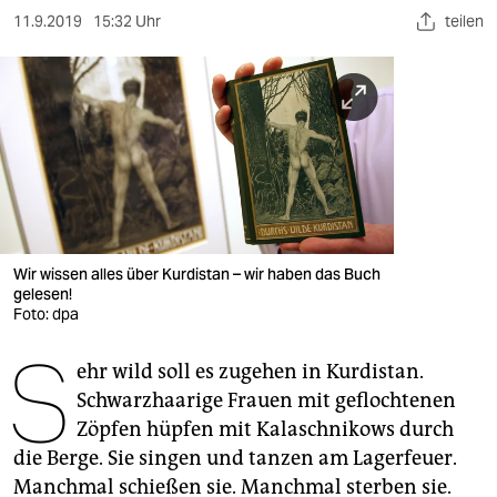
berlin
11.9.2019
15:32 Uhr
teilen
nord
wahrheit
verlag
verlag
veranstaltungen
Wir wissen alles über Kurdistan – wir haben das Buch
shop
gelesen!
Foto: dpa
fragen & hilfe
S
unterstützen
ehr wild soll es zugehen in Kurdistan.
Schwarzhaarige Frauen mit geflochtenen
abo
Zöpfen hüpfen mit Kalaschnikows durch
die Berge. Sie singen und tanzen am Lagerfeuer.
genossenschaft
Manchmal schießen sie. Manchmal sterben sie.