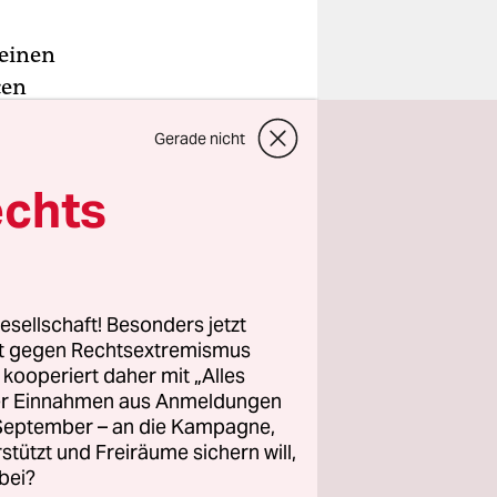
 einen
cen
nd
Gerade nicht
falls
echts
blicken.
017 um die
en, biedert
esellschaft! Besonders jetzt
pC
rt gegen Rechtsextremismus
z kooperiert daher mit „Alles
en Politik,
ller Einnahmen aus Anmeldungen
ern
. September – an die Kampagne,
rden, denen
rstützt und Freiräume sichern will,
ohlstand
bei?