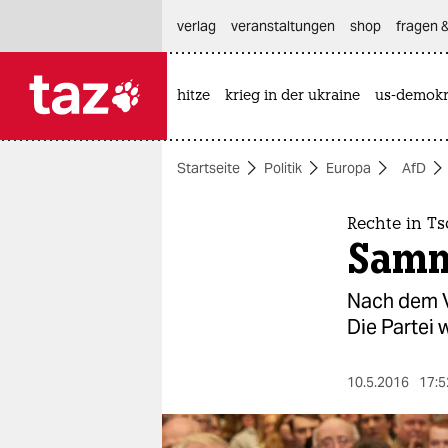
hautnavigation anspringen
hauptinhalt anspringen
footer anspringen
verlag
veranstaltungen
shop
fragen &
hitze
krieg in der ukraine
us-demokr

taz zahl ich
taz zahl ich
Startseite
Politik
Europa
AfD
themen
politik
Rechte in T
Samm
öko
Nach dem Vo
gesellschaft
Die Partei 
kultur
10.5.2016
17:5
sport