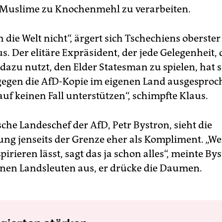
, Muslime zu Knochenmehl zu verarbeiten.
h die Welt nicht“, ärgert sich Tschechiens oberste
s. Der elitäre Expräsident, der jede Gelegenheit, 
 dazu nutzt, den Elder Statesman zu spielen, hat s
 gegen die AfD-Kopie im eigenen Land ausgesproc
uf keinen Fall unterstützen“, schimpfte Klaus.
che Landeschef der AfD, Petr Bystron, sieht die
g jenseits der Grenze eher als Kompliment. „We
irieren lässt, sagt das ja schon alles“, meinte By
einen Landsleuten aus, er drücke die Daumen.