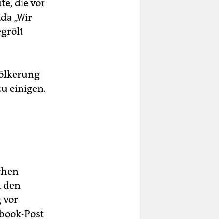
e, die vor
da „Wir
egrölt
völkerung
zu einigen.
schen
n den
 vor
ebook-Post