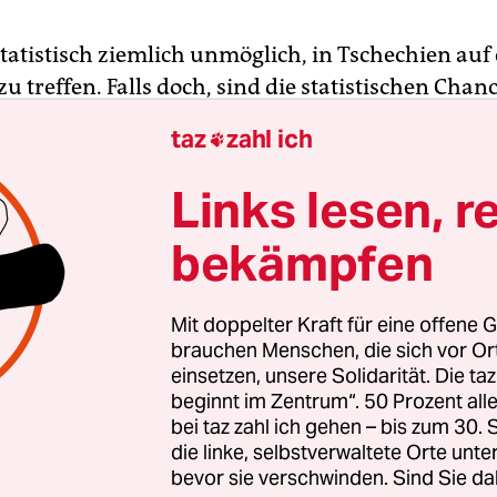
t statistisch ziemlich unmöglich, in Tschechien auf
zu treffen. Falls doch, sind die statistischen Chan
och, dass der sich auf dem Weg nach Deutschla
taz
zahl ich

ie lang beschworene Flüchtlingskrise bleibt jeden
.
Links lesen, r
bekämpfen
r, dass die Flüchtlingsgegner nach Deutschland 
ative für Tschechien“ (ApC), die bei den Wahlen 2
r 80 Prozent buhlen will, die Flüchtlinge ablehn
Mit doppelter Kraft für eine offene G
 nur im Namen an die AfD an: „Die Gründer der A
brauchen Menschen, die sich vor O
einsetzen, unsere Solidarität. Die ta
ich zu den gleichen Werten, Zielen und der gleich
beginnt im Zentrum“. 50 Prozent a
e Alternative für Deutschland den deutschen Bürg
bei taz zahl ich gehen – bis zum 30
…) Die ApC wird eine wahre Alternative für die we
die linke, selbstverwaltete Orte unte
duelle Freiheit, Nationalstolz, Familie und der W
bevor sie verschwinden. Sind Sie da