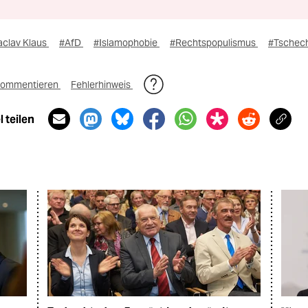
aclav Klaus
#AfD
#Islamophobie
#Rechtspopulismus
#Tschec
ommentieren
Fehlerhinweis
 teilen