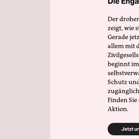
Die Enga
Der drohe
zeigt, wie
Gerade jet
allem mit d
Zivilgesell
beginnt im
selbstverw
Schutz und 
zugänglich
Finden Sie
Aktion.
Jetzt u