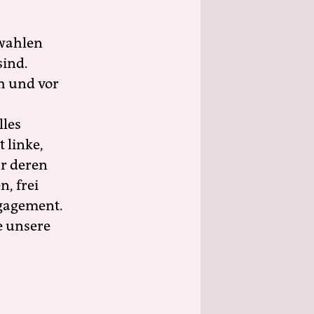
wahlen
sind.
h und vor
lles
 linke,
ür deren
n, frei
ngagement.
e unsere