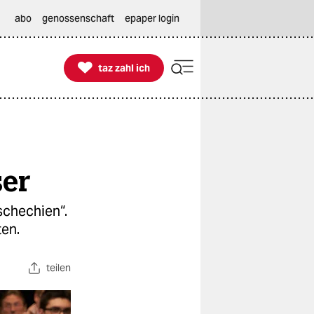
abo
genossenschaft
epaper login

taz zahl ich
taz zahl ich
ser
schechien“.
ten.
teilen