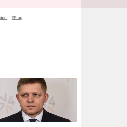
hien
#Prag