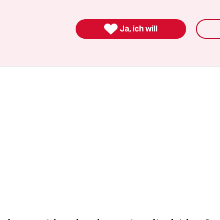
des am Herzen liegt“, heißt es in der Erklärung 
komitees vom Montag.

Ja, ich will