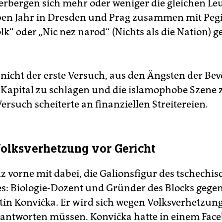
erbergen sich mehr oder weniger die gleichen Leut
en Jahr in Dresden und Prag zusammen mit Pegi
lk“ oder „Nic nez narod“ (Nichts als die Nation) g
t nicht der erste Versuch, aus den Ängsten der Be
s Kapital zu schlagen und die islamophobe Szene 
Versuch scheiterte an finanziellen Streitereien.
lksverhetzung vor Gericht
 vorne mit dabei, die Galionsfigur des tschechi
s: Biologie-Dozent und Gründer des Blocks gege
tin Konvička. Er wird sich wegen Volksverhetzung
rantworten müssen. Konvička hatte in einem Fac