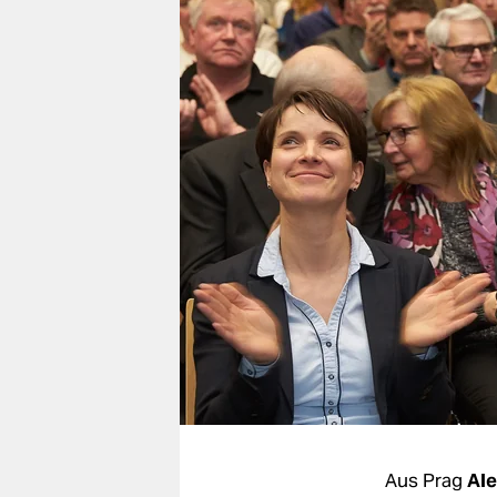
berlin
nord
wahrheit
verlag
verlag
veranstaltungen
shop
fragen & hilfe
unterstützen
abo
genossenschaft
Aus Prag
Al