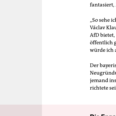
fantasiert
„So sehe ic
Václav Klau
AfD bietet,
öffentlich
würde ich a
Der bayeris
Neugründun
jemand insp
richtete s