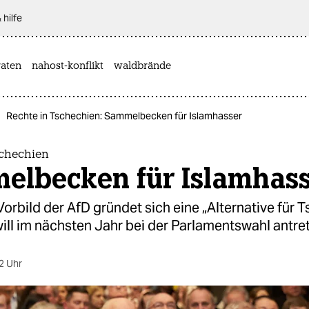
 hilfe
aten
nahost-konflikt
waldbrände
Rechte in Tschechien: Sammelbecken für Islamhasser
schechien
elbecken für Islamhas
rbild der AfD gründet sich eine „Alternative für T
will im nächsten Jahr bei der Parlamentswahl antre
2 Uhr