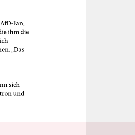
r AfD-Fan,
die ihm die
ich
hen. „Das
nn sich
stron und