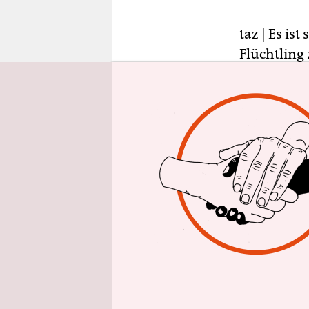
epaper login
taz | Es is
Flüchtling 
wiederum h
befindet. D
bislang aus
Kein Wunde
Die „Altern
Stimmen de
sich nicht
bekennen s
wie sie di
anbietet (
ihre indivi