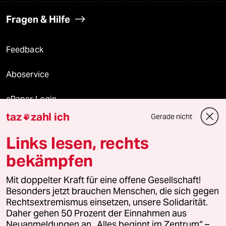
Fragen & Hilfe
Feedback
Aboservice
ePaper Login
taz
zahl ich
Gerade nicht

Downloads für Abonnierende
Links lesen, rechts
bekämpfen
© 2026 taz Verlags und Vertriebs GmbH
Mit doppelter Kraft für eine offene Gesellschaft!
Alle Rechte vorbehalten. Bei rechtlichen Fragen oder für Genehmigungen
wenden Sie sich bitte an
lizenzen@taz.de
Besonders jetzt brauchen Menschen, die sich gegen
Rechtsextremismus einsetzen, unsere Solidarität.
Daher gehen 50 Prozent der Einnahmen aus
Feedback
Redaktionsstatut
Kommune-Richtlinien
KI-
Neuanmeldungen an „Alles beginnt im Zentrum“ –