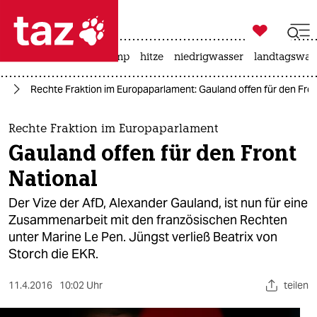

taz zahl ich
katzen
usa unter trump
hitze
niedrigwasser
landtagswahl

taz zahl ich
fD
Rechte Fraktion im Europaparlament: Gauland offen für den Fron
taz zahl ich
themen
Rechte Fraktion im Europaparlament
Gauland offen für den Front
politik
National
öko
Der Vize der AfD, Alexander Gauland, ist nun für eine
Zusammenarbeit mit den französischen Rechten
gesellschaft
unter Marine Le Pen. Jüngst verließ Beatrix von
Storch die EKR.
kultur
sport
11.4.2016
10:02 Uhr
teilen