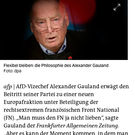
berlin
nord
wahrheit
verlag
verlag
veranstaltungen
Flexibel bleiben: die Philosophie des Alexander Gauland
Foto: dpa
shop
afp
| AfD-Vizechef Alexander Gauland erwägt den
fragen & hilfe
Beitritt seiner Partei zu einer neuen
unterstützen
Europafraktion unter Beteiligung der
rechtsextremen französischen Front National
abo
(FN). „Man muss den FN ja nicht lieben“, sagte
genossenschaft
Gauland der
Frankfurter Allgemeinen Zeitung
.
„Aber es kann der Moment kommen, in dem man