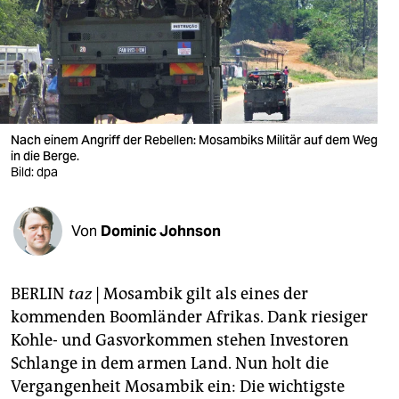
berlin
nord
wahrheit
verlag
Nach einem Angriff der Rebellen: Mosambiks Militär auf dem Weg
verlag
in die Berge.
Bild: dpa
veranstaltungen
shop
Von
Dominic Johnson
fragen & hilfe
BERLIN
taz
| Mosambik gilt als eines der
unterstützen
kommenden Boomländer Afrikas. Dank riesiger
abo
Kohle- und Gasvorkommen stehen Investoren
Schlange in dem armen Land. Nun holt die
genossenschaft
Vergangenheit Mosambik ein: Die wichtigste