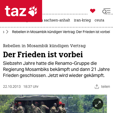

taz zahl ich
hitze
landtagswahl in sachsen-anhalt
iran-krieg
ceuta

taz zahl ich
ika
Rebellen in Mosambik kündigen Vertrag: Der Frieden ist vorbei
taz zahl ich
themen
Rebellen in Mosambik kündigen Vertrag
Der Frieden ist vorbei
politik
Siebzehn Jahre hatte die Renamo-Gruppe die
öko
Regierung Mosambiks bekämpft und dann 21 Jahre
Frieden geschlossen. Jetzt wird wieder gekämpft.
gesellschaft
22.10.2013
18:37 Uhr
teilen
kultur
sport