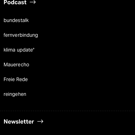
Podcast
bundestalk
fernverbindung
klima update°
Mauerecho
Freie Rede
reingehen
Newsletter