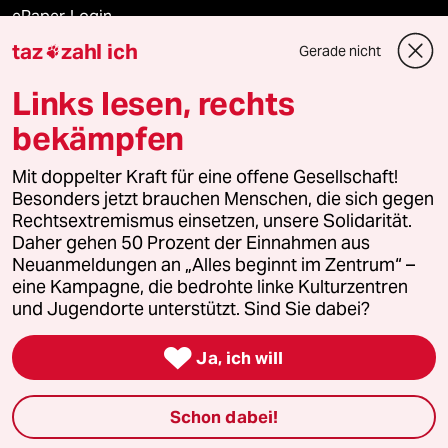
ePaper Login
taz
zahl ich
Gerade nicht

Downloads für Abonnierende
Links lesen, rechts
bekämpfen
© 2026 taz Verlags und Vertriebs GmbH
Mit doppelter Kraft für eine offene Gesellschaft!
Alle Rechte vorbehalten. Bei rechtlichen Fragen oder für Genehmigungen
wenden Sie sich bitte an
lizenzen@taz.de
Besonders jetzt brauchen Menschen, die sich gegen
Rechtsextremismus einsetzen, unsere Solidarität.
Daher gehen 50 Prozent der Einnahmen aus
Feedback
Redaktionsstatut
Kommune-Richtlinien
KI-
Neuanmeldungen an „Alles beginnt im Zentrum“ –
eine Kampagne, die bedrohte linke Kulturzentren
Leitlinie
Informant
Datenschutz
Impressum
AGB
und Jugendorte unterstützt. Sind Sie dabei?
Seitenwende
Einwilligungen widerrufen (Ads)

Ja, ich will
Schon dabei!