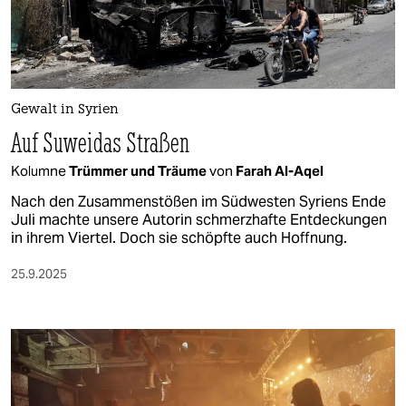
berlin
nord
wahrheit
Gewalt in Syrien
verlag
Auf Suweidas Straßen
verlag
Kolumne
Trümmer und Träume
von
Farah Al-Aqel
veranstaltungen
Nach den Zusammenstößen im Südwesten Syriens Ende
Juli machte unsere Autorin schmerzhafte Entdeckungen
shop
in ihrem Viertel. Doch sie schöpfte auch Hoffnung.
fragen & hilfe
25.9.2025
unterstützen
abo
genossenschaft