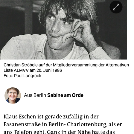
berlin
nord
wahrheit
verlag
verlag
veranstaltungen
Christian Ströbele auf der Mitgliederversammlung der Alter­nativen
Liste AL­MVV am 20. Juni 1986
Foto: Paul Langrock
shop
fragen & hilfe
Aus Berlin
Sabine am Orde
unterstützen
abo
Klaus Eschen ist gerade zufällig in der
genossenschaft
Fasanenstraße in Berlin- Charlottenburg, als er
ans Telefon geht. Ganz in der Nähe hatte das