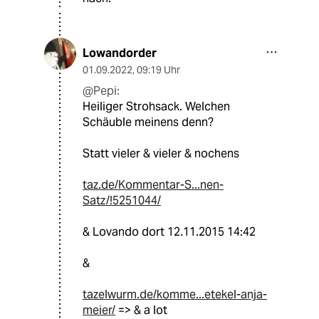
Lowandorder
01.09.2022
,
09:19 Uhr
@Pepi:
Heiliger Strohsack. Welchen
Schäuble meinens denn?
Statt vieler & vieler & nochens
taz.de/Kommentar-S...nen-
Satz/!5251044/
& Lovando dort 12.11.2015 14:42
&
tazelwurm.de/komme...etekel-anja-
meier/
=> & a lot