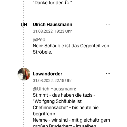
”Danke für den 🎣 “
Ulrich Haussmann
UH
31.08.2022
,
19:23 Uhr
@Pepi:
Nein: Schäuble ist das Gegenteil von
Ströbele.
Lowandorder
31.08.2022
,
22:19 Uhr
@Ulrich Haussmann:
Stimmt - das haben die tazis -
“Wolfgang Schäuble ist
Chefinnensache“ - bis heute nie
begriffen •
Nehme - wir sind - mit gleichaltrigem
großen Bruderherz - im selben