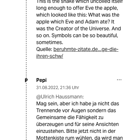
This is the snake which uncoiled itself
long enough to offer Eve the apple,
which looked like this: What was the
apple which Eve and Adam ate? It
was the Creator of the Universe. And
so on. Symbols can be so beautiful,
sometimes.
Quelle:
beruhmte-zitate.de...ge-die-
ihren-schw/
Pepi
P
31.08.2022
,
21:36 Uhr
@Ulrich Haussmann:
Mag sein, aber ich habe ja nicht das
Trennende vor Augen sondern das
Gemeinsame die Fähigkeit zu
überzeugen und für seine Ansichten
einzustehen. Bitte jetzt nicht in der
Mottenkiste rum wühlen, da wird man