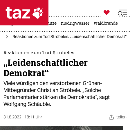

taz zahl ich
krieg in der ukraine
hitze
niedrigwasser
waldbrände

taz zahl ich
le
Reaktionen zum Tod Ströbeles: „Leidenschaft­licher Demokrat“
taz zahl ich
themen
Reaktionen zum Tod Ströbeles
„Leidenschaft­licher
politik
Demokrat“
öko
Viele würdigen den verstorbenen Grünen-
Mitbegründer Christian Ströbele. „Solche
gesellschaft
Parlamentarier stärken die Demokratie“, sagt
Wolfgang Schäuble.
kultur
sport
31.8.2022
18:11 Uhr
teilen