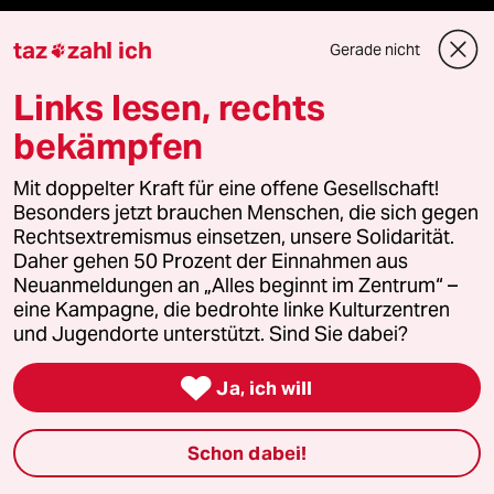
taz lab Infobrief
taz
zahl ich
Gerade nicht

Links lesen, rechts
Veranstaltungen
bekämpfen
Mit doppelter Kraft für eine offene Gesellschaft!
Demnächst
Besonders jetzt brauchen Menschen, die sich gegen
Rechtsextremismus einsetzen, unsere Solidarität.
Vor Ort
Daher gehen 50 Prozent der Einnahmen aus
Neuanmeldungen an „Alles beginnt im Zentrum“ –
Live im Stream
eine Kampagne, die bedrohte linke Kulturzentren
und Jugendorte unterstützt. Sind Sie dabei?
Vergangene

Ja, ich will
taz lab 2027
Schon dabei!