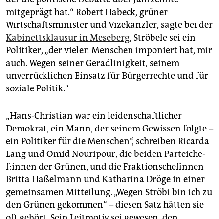
mitgeprägt hat.“ Robert Habeck, grüner
Wirtschaftsminister und Vizekanzler, sagte bei der
Kabinettsklausur in Meseberg
, Ströbele sei ein
Politiker, „der vielen Menschen imponiert hat, mir
auch. Wegen seiner Geradlinigkeit, seinem
unverrücklichen Einsatz für Bürgerrechte und für
soziale Politik.“
„Hans-Christian war ein leidenschaftlicher
Demokrat, ein Mann, der seinem Gewissen folgte –
ein Politiker für die Menschen“, schreiben Ricarda
Lang und Omid Nouripour, die beiden Par­tei­che­
f:in­nen der Grünen, und die Fraktionschefinnen
Britta Haßelmann und Katharina Dröge in einer
gemeinsamen Mitteilung. „Wegen Ströbi bin ich zu
den Grünen gekommen“ – diesen Satz hätten sie
oft gehört. Sein Leitmotiv sei gewesen, den