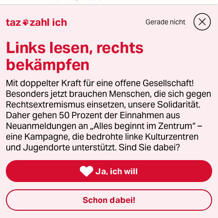
Führer wie Erdogan brauchen wir eigentlich
taz
zahl ich
Gerade nicht
hier nicht mehr in Europa.

Links lesen, rechts
bekämpfen
JKInc
J
17.06.2013
,
22:29 Uhr
Mit doppelter Kraft für eine offene Gesellschaft!
Wieso hatte die CSU Recht? Das Erdogan nicht
Besonders jetzt brauchen Menschen, die sich gegen
zu Europa gehört? Von mir aus... scheinbar hat
Rechtsextremismus einsetzen, unsere Solidarität.
seine ach so starke Armee nicht mal veraltete
Daher gehen 50 Prozent der Einnahmen aus
Partiotsysteme...
Neuanmeldungen an „Alles beginnt im Zentrum“ –
eine Kampagne, die bedrohte linke Kulturzentren
Aber das Volk? Bzw. die Demonstranten
und Jugendorte unterstützt. Sind Sie dabei?
(angeblich wären 71% für Gül als neuen Präsi (-
ach ja: un 51% für Erdogan, sowie 32% für den

Ja, ich will
SHP (?) chef - muhahahaha).
Man will mehr Demokratie, mehr
Schon dabei!
Mitspracherecht, mehr Bürgerbeteiligung.... ob
man damit in der EU so richtig ist?