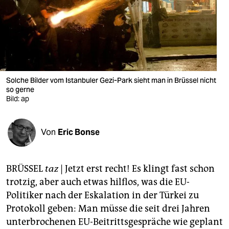
berlin
nord
wahrheit
verlag
Solche Bilder vom Istanbuler Gezi-Park sieht man in Brüssel nicht
so gerne
verlag
Bild: ap
veranstaltungen
shop
Von
Eric Bonse
fragen & hilfe
BRÜSSEL
taz
| Jetzt erst recht! Es klingt fast schon
unterstützen
trotzig, aber auch etwas hilflos, was die EU-
abo
Politiker nach der Eskalation in der Türkei zu
Protokoll geben: Man müsse die seit drei Jahren
genossenschaft
unterbrochenen EU-Beitrittsgespräche wie geplant