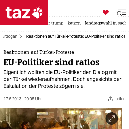

taz zahl ich
bergsteigen
usa unter trump
katzen
landtagswahl in sachs

taz zahl ich
er Erdoğan
Reaktionen auf Türkei-Proteste: EU-Politiker sind ratlos
taz zahl ich
themen
Reaktionen auf Türkei-Proteste
EU-Politiker sind ratlos
politik
Eigentlich wollten die EU-Politiker den Dialog mit
öko
der Türkei wiederaufnehmen. Doch angesichts der
Eskalation der Proteste zögern sie.
gesellschaft
17.6.2013
20:05 Uhr
teilen
kultur
sport