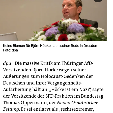
berlin
nord
wahrheit
verlag
verlag
Keine Blumen für Björn Höcke nach seiner Rede in Dresden
Foto: dpa
veranstaltungen
dpa
| Die massive Kritik am Thüringer AfD-
shop
Vorsitzenden Björn Höcke wegen seiner
fragen & hilfe
Äußerungen zum Holocaust-Gedenken der
Deutschen und ihrer Vergangenheits-
unterstützen
Aufarbeitung hält an. „Höcke ist ein Nazi“, sagte
abo
der Vorsitzende der SPD-Fraktion im Bundestag,
Thomas Oppermann, der
Neuen Osnabrücker
genossenschaft
Zeitung
. Er sei entlarvt als „rechtsextremer,