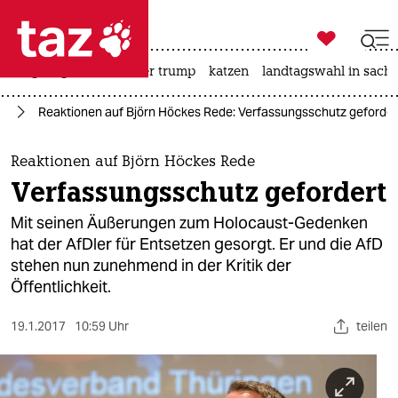

taz zahl ich
bergsteigen
usa unter trump
katzen
landtagswahl in sachs

taz zahl ich
fD
Reaktionen auf Björn Höckes Rede: Verfassungsschutz geforder
taz zahl ich
themen
Reaktionen auf Björn Höckes Rede
Verfassungsschutz gefordert
politik
Mit seinen Äußerungen zum Holocaust-Gedenken
öko
hat der AfDler für Entsetzen gesorgt. Er und die AfD
stehen nun zunehmend in der Kritik der
gesellschaft
Öffentlichkeit.
kultur
19.1.2017
10:59 Uhr
teilen
sport