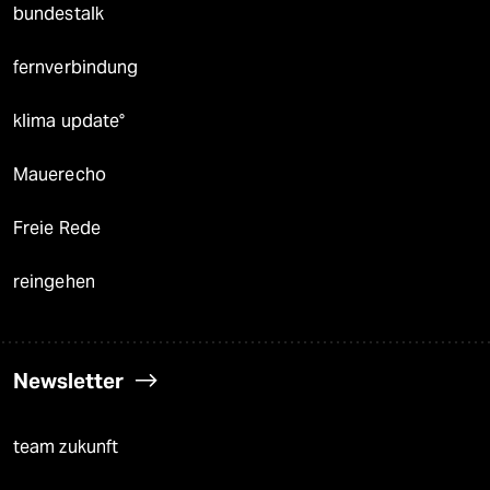
bundestalk
fernverbindung
klima update°
Mauerecho
Freie Rede
reingehen
Newsletter
team zukunft