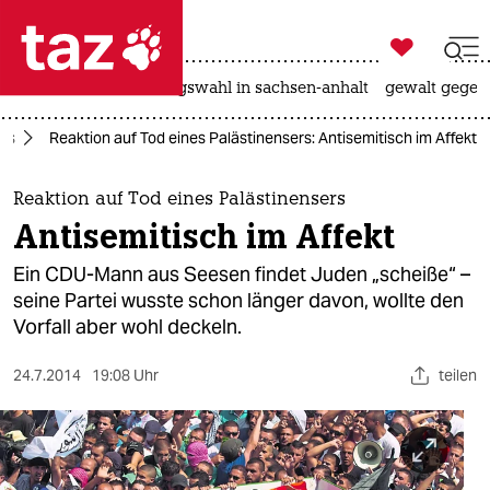

taz zahl ich
hitze
surfen
landtagswahl in sachsen-anhalt
gewalt gegen

taz zahl ich
mus
Reaktion auf Tod eines Palästinensers: Antisemitisch im Affekt
taz zahl ich
themen
Reaktion auf Tod eines Palästinensers
Antisemitisch im Affekt
politik
Ein CDU-Mann aus Seesen findet Juden „scheiße“ –
öko
seine Partei wusste schon länger davon, wollte den
Vorfall aber wohl deckeln.
gesellschaft
24.7.2014
19:08 Uhr
teilen
kultur
sport