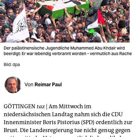
berlin
nord
wahrheit
verlag
Der palästinensische Jugendliche Muhammed Abu Khdair wird
beerdigt: Er war lebendig verbrannt worden - vermutlich aus Rache
verlag
Bild: dpa
veranstaltungen
shop
Von
Reimar Paul
fragen & hilfe
unterstützen
GÖTTINGEN
taz
| Am Mittwoch im
niedersächsischen Landtag nahm sich die CDU
abo
Innenminister Boris Pistorius (SPD) ordentlich zur
genossenschaft
Brust. Die Landesregierung tue nicht genug gegen