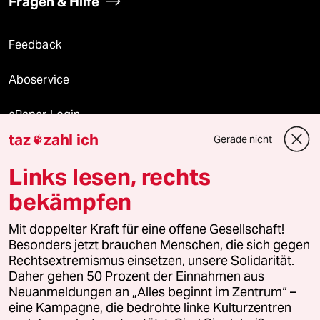
Fragen & Hilfe
Feedback
Aboservice
ePaper Login
taz
zahl ich
Gerade nicht

Downloads für Abonnierende
Links lesen, rechts
bekämpfen
© 2026 taz Verlags und Vertriebs GmbH
Alle Rechte vorbehalten. Bei rechtlichen Fragen oder für Genehmigungen
Mit doppelter Kraft für eine offene Gesellschaft!
wenden Sie sich bitte an
lizenzen@taz.de
Besonders jetzt brauchen Menschen, die sich gegen
Rechtsextremismus einsetzen, unsere Solidarität.
Daher gehen 50 Prozent der Einnahmen aus
Feedback
Redaktionsstatut
Kommune-Richtlinien
KI-
Neuanmeldungen an „Alles beginnt im Zentrum“ –
eine Kampagne, die bedrohte linke Kulturzentren
Leitlinie
Informant
Datenschutz
Impressum
AGB