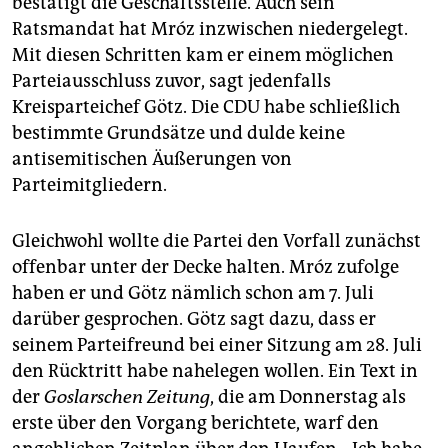
bestätigt die Geschäftsstelle. Auch sein
Eine pro-palästinensische Demonstration
mit 5.000
Ratsmandat hat Mróz inzwischen niedergelegt.
Teilnehmern am Montagabend in Bremen blieb ohne
Mit diesen Schritten kam er einem möglichen
Zwischenfälle.
Parteiausschluss zuvor, sagt jedenfalls
Kreisparteichef Götz. Die CDU habe schließlich
bestimmte Grundsätze und dulde keine
antisemitischen Äußerungen von
Parteimitgliedern.
Gleichwohl wollte die Partei den Vorfall zunächst
offenbar unter der Decke halten. Mróz zufolge
haben er und Götz nämlich schon am 7. Juli
darüber gesprochen. Götz sagt dazu, dass er
seinem Parteifreund bei einer Sitzung am 28. Juli
den Rücktritt habe nahelegen wollen. Ein Text in
der
Goslarschen Zeitung
, die am Donnerstag als
erste über den Vorgang berichtete, warf den