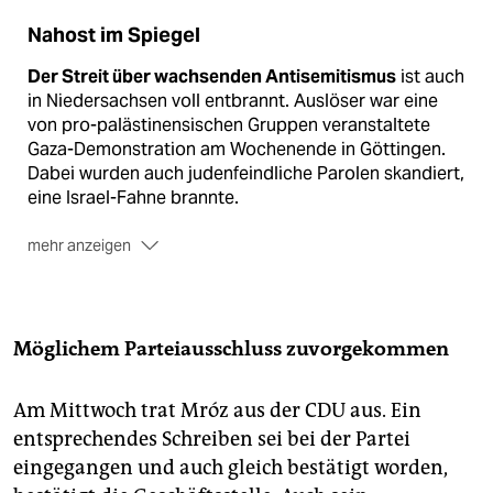
Nahost im Spiegel
Der Streit über wachsenden Antisemitismus
ist auch
in Niedersachsen voll entbrannt. Auslöser war eine
von pro-palästinensischen Gruppen veranstaltete
Gaza-Demonstration am Wochenende in Göttingen.
Dabei wurden auch judenfeindliche Parolen skandiert,
eine Israel-Fahne brannte.
mehr anzeigen
Die oppositionelle CDU
hat das Thema in den
Landtag eingebracht. Sie wirft der Landesregierung
vor, sie agiere beim Vorgehen gegen extremistischen
Antisemitismus zu zögerlich.
Möglichem Parteiausschluss zuvorgekommen
Die Regierungsfraktionen
kontern, die CDU wolle
sich damit parteipolitisch profilieren. Sie zeichne
Am Mittwoch trat Mróz aus der CDU aus. Ein
fahrlässig ein gefährliches Bild, wonach linke
entsprechendes Schreiben sei bei der Partei
Antisemiten Israel-Fahnen anzündeten und der rot-
eingegangen und auch gleich bestätigt worden,
grüne Innenminister dem nichts entgegensetze.