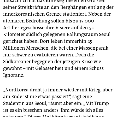
Tatsächlich hat das Kim-Regime einen Großteil
seiner Streitkräfte an den Berghängen entlang der
innerkoreanischen Grenze stationiert. Neben der
atomaren Bedrohung sollen bis zu 15.000
Artilleriegeschosse ihre Visiere auf den 50
Kilometer südlich gelegenen Ballungsraum Seoul
gerichtet haben. Dort leben immerhin 25
Millionen Menschen, die bei einer Massenpanik
nur schwer zu evakuieren wären. Doch die
Südkoreaner begegnen der jetzigen Krise wie
gewohnt – mit Gelassenheit und einem Schuss
Ignoranz.
„Nordkorea droht ja immer wieder mit Krieg, aber
am Ende ist nie etwas passiert“, sagt eine
Studentin aus Seoul, räumt aber ein: „Mit Trump
ist es ein bisschen anders. Ihm würde ich alles
zutrauen.“ Dieses Mal könnte es tatsächlich zu