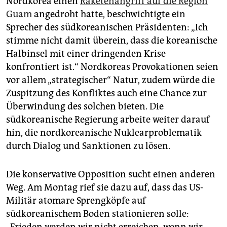
Nordkorea einen
Raketenangriff auf die Region
epaper login
Guam
angedroht hatte, beschwichtigte ein
Sprecher des südkoreanischen Präsidenten: „Ich
stimme nicht damit überein, dass die koreanische
Halbinsel mit einer dringenden Krise
konfrontiert ist.“ Nordkoreas Provokationen seien
vor allem „strategischer“ Natur, zudem würde die
Zuspitzung des Konfliktes auch eine Chance zur
Überwindung des solchen bieten. Die
südkoreanische Regierung arbeite weiter darauf
hin, die nordkoreanische Nuklearproblematik
durch Dialog und Sanktio­nen zu lösen.
Die konservative Opposition sucht einen anderen
Weg. Am Montag rief sie dazu auf, dass das US-
Militär atomare Sprengköpfe auf
südkoreanischem Boden stationieren solle:
„Frieden werden wir nicht erreichen, wenn wir