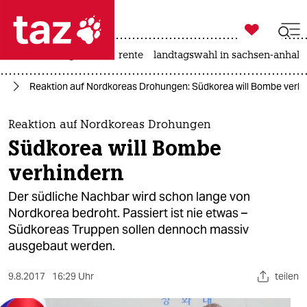

taz zahl ich
hitze
niedrigwasser
rente
landtagswahl in sachsen-anhalt

taz zahl ich
en
Reaktion auf Nordkoreas Drohungen: Südkorea will Bombe verh
taz zahl ich
themen
Reaktion auf Nordkoreas Drohungen
Südkorea will Bombe
politik
verhindern
öko
Der südliche Nachbar wird schon lange von
Nordkorea bedroht. Passiert ist nie etwas –
gesellschaft
Südkoreas Truppen sollen dennoch massiv
ausgebaut werden.
kultur
sport
9.8.2017
16:29 Uhr
teilen