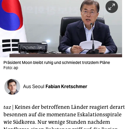
berlin
nord
wahrheit
verlag
verlag
veranstaltungen
Präsident Moon bleibt ruhig und schmiedet trotzdem Pläne
Foto: ap
shop
fragen & hilfe
Aus Seoul
Fabian Kretschmer
unterstützen
taz
| Keines der betroffenen Länder reagiert derart
abo
besonnen auf die momentane Eskalationsspirale
genossenschaft
wie Südkorea. Nur wenige Stunden nachdem