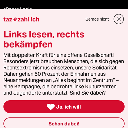
ePaper Login
taz
zahl ich
Gerade nicht

Downloads für Abonnierende
Links lesen, rechts
bekämpfen
© 2026 taz Verlags und Vertriebs GmbH
Mit doppelter Kraft für eine offene Gesellschaft!
Alle Rechte vorbehalten. Bei rechtlichen Fragen oder für Genehmigungen
wenden Sie sich bitte an
lizenzen@taz.de
Besonders jetzt brauchen Menschen, die sich gegen
Rechtsextremismus einsetzen, unsere Solidarität.
Daher gehen 50 Prozent der Einnahmen aus
Feedback
Redaktionsstatut
Kommune-Richtlinien
KI-
Neuanmeldungen an „Alles beginnt im Zentrum“ –
eine Kampagne, die bedrohte linke Kulturzentren
Leitlinie
Informant
Datenschutz
Impressum
AGB
und Jugendorte unterstützt. Sind Sie dabei?
Seitenwende
Einwilligungen widerrufen (Ads)

Ja, ich will
Schon dabei!