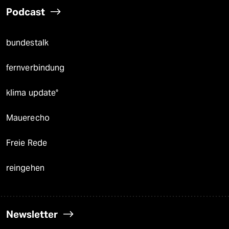
Podcast
bundestalk
fernverbindung
klima update°
Mauerecho
Freie Rede
reingehen
Newsletter