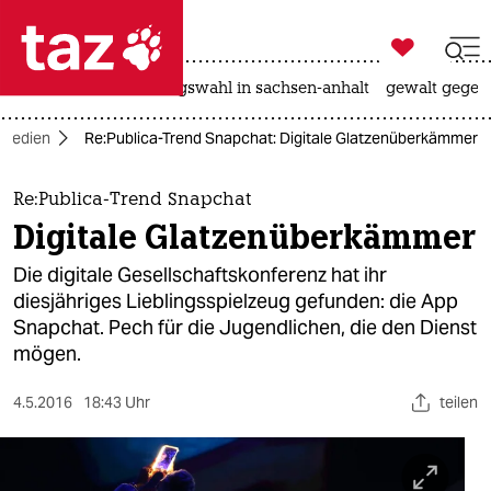

taz zahl ich
hitze
surfen
landtagswahl in sachsen-anhalt
gewalt gegen

taz zahl ich
Medien
Re:Publica-Trend Snapchat: Digitale Glatzenüberkämmer
taz zahl ich
themen
Re:Publica-Trend Snapchat
Digitale Glatzenüberkämmer
politik
Die digitale Gesellschaftskonferenz hat ihr
öko
diesjähriges Lieblingsspielzeug gefunden: die App
Snapchat. Pech für die Jugendlichen, die den Dienst
gesellschaft
mögen.
kultur
4.5.2016
18:43 Uhr
teilen
sport