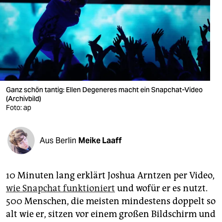
berlin
nord
wahrheit
verlag
verlag
Ganz schön tantig: Ellen Degeneres macht ein Snapchat-Video
(Archivbild)
veranstaltungen
Foto: ap
shop
Aus Berlin
Meike Laaff
fragen & hilfe
unterstützen
10 Minuten lang erklärt Joshua Arntzen per Video,
abo
wie Snapchat funktioniert
und wofür er es nutzt.
500 Menschen, die meisten mindestens doppelt so
genossenschaft
alt wie er, sitzen vor einem großen Bildschirm und