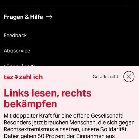
Fragen & Hilfe
Feedback
Aboservice
ePaper Login
taz
zahl ich
Gerade nicht

Downloads für Abonnierende
Links lesen, rechts
bekämpfen
© 2026 taz Verlags und Vertriebs GmbH
Mit doppelter Kraft für eine offene Gesellschaft!
Alle Rechte vorbehalten. Bei rechtlichen Fragen oder für Genehmigungen
wenden Sie sich bitte an
lizenzen@taz.de
Besonders jetzt brauchen Menschen, die sich gegen
Rechtsextremismus einsetzen, unsere Solidarität.
Daher gehen 50 Prozent der Einnahmen aus
Feedback
Redaktionsstatut
Kommune-Richtlinien
KI-