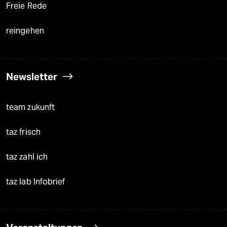
Freie Rede
reingehen
Newsletter
team zukunft
taz frisch
taz zahl ich
taz lab Infobrief