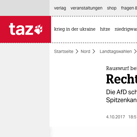
hautnavigation anspringen
hauptinhalt anspringen
footer anspringen
verlag
veranstaltungen
shop
fragen &
krieg in der ukraine
hitze
niedrigwa

taz zahl ich
taz zahl ich
Startseite
Nord
Landtagswahlen
themen
politik
Rauswurf be
Rech
öko
Die AfD sc
gesellschaft
Spitzenkand
kultur
4.10.2017
18:5
sport