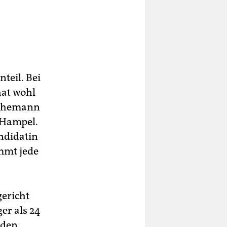
teil. Bei
hat wohl
Rathemann
o Hampel.
ndidatin
mmt jede
gericht
er als 24
 den