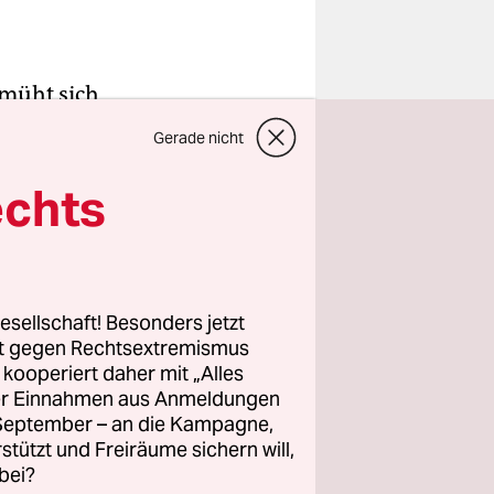
emüht sich
n der
Gerade nicht
raktion in
n hat. Guth
echts
nlasst,
 Positionen
. Die
esellschaft! Besonders jetzt
rt gegen Rechtsextremismus
autstark“,
z kooperiert daher mit „Alles
ller Einnahmen aus Anmeldungen
. September – an die Kampagne,
allen,
rstützt und Freiräume sichern will,
bei?
fene nahm