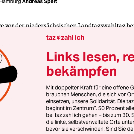
 Hamburg
Andreas Speit
e vor der niedersächsischen Landtagswahltag b
nkandidatin der AfD, Dana Guth, um das Vertraue
taz
zahl ich

t. Jetzt aber wurde bekannt, dass die Kreistagsf
der 47-Jährigen ihrerseits das Vertrauen entzoge
Links lesen, r
eschlossen. „Zu große Differenzen in der
bekämpfen
beit“ hätten die Fraktion zu diesem Schritt vera
Fraktionsvorsitzende Frank Rathemann. Nicht die
eien ein Problem gewesen, sondern „ihr Umgang“
Mit doppelter Kraft für eine offene G
brauchen Menschen, die sich vor O
idatin sei ein „Alphatier“, „rechthaberisch und l
einsetzen, unsere Solidarität. Die ta
ann.
beginnt im Zentrum“. 50 Prozent a
bei taz zahl ich gehen – bis zum 30
 war der Beschluss auf einer Fraktionssitzung gef
die linke, selbstverwaltete Orte unte
bevor sie verschwinden. Sind Sie da
sofortiger Wirkung“ auszuschließen. Die Betrof