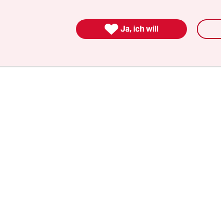
zung nicht teil. Einen „ungeheuerlichen Vorgang“
auswurf, die auch Kreisvorsitzende in Göttingen i

Ja, ich will
n seien haltlos. Der Rauswurf sei ein Störfeuer 
 sie.