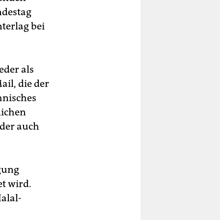
ndestag
terlag bei
eder als
ail, die der
chnisches
lichen
oder auch
igung
t wird.
alal-