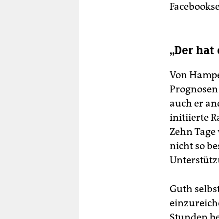
Facebookse
„Der hat
Von Hampel 
Prognosen 
auch er an
initiierte 
Zehn Tage 
nicht so b
Unterstütz
Guth selbs
einzureiche
Stunden be