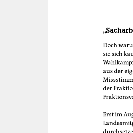
„Sacharb
Doch warum
sie sich ka
Wahlkampf 
aus der eig
Missstimmu
der Fraktio
Fraktionsv
Erst im Aug
Landesmitg
durchsetze