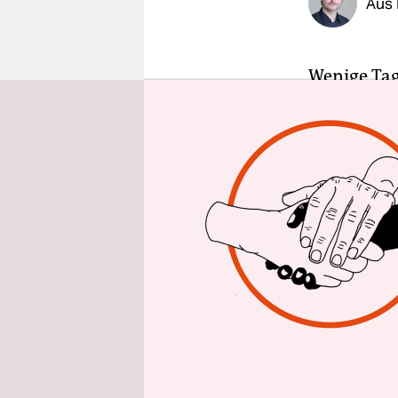
Aus
epaper login
Wenige Tag
die Spitze
Wählerschaf
Göttingen 
wurde ausg
Zusammenar
sagte der 
von Guth s
Spitzenkand
so Rathem
Am Freitag
Guth „mit 