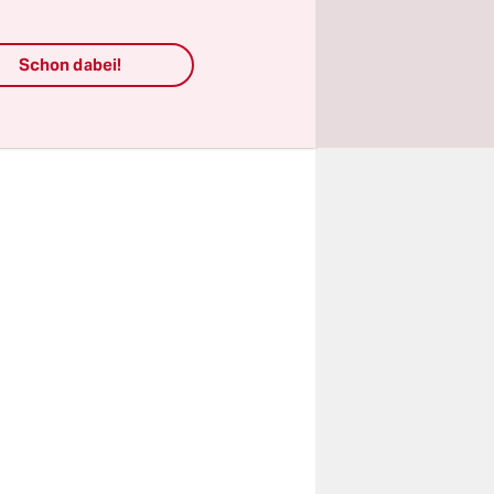
 nennt
st. Die
Schon dabei!
vor der