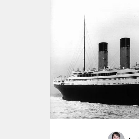
berlin
nord
wahrheit
verlag
verlag
veranstaltungen
shop
fragen & hilfe
unterstützen
abo
genossenschaft