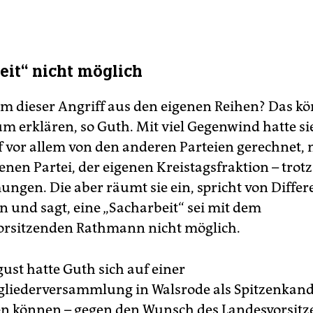
eit“ nicht möglich
 dieser Angriff aus den eigenen Reihen? Das k
um erklären, so Guth. Mit viel Gegenwind hatte si
vor allem von den anderen Parteien gerechnet, n
enen Partei, der eigenen Kreistagsfraktion – trotz
ngen. Die aber räumt sie ein, spricht von Differ
n und sagt, eine „Sacharbeit“ sei mit dem
orsitzenden Rathmann nicht möglich.
ust hatte Guth sich auf einer
liederversammlung in Walsrode als Spitzenkand
n können – gegen den Wunsch des Landesvorsit