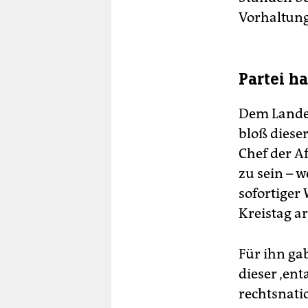
Vorhaltun
Partei h
Dem Lande
bloß diese
Chef der Af
zu sein – 
sofortiger 
Kreistag ar
Für ihn ga
dieser ‚ent
rechtsnati