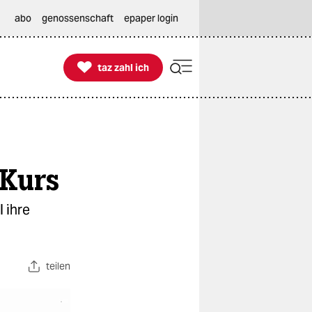
abo
genossenschaft
epaper login

taz zahl ich
taz zahl ich
 Kurs
 ihre
teilen