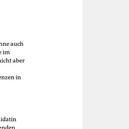
önne auch
e im
icht aber
enzen in
idatin
zenden