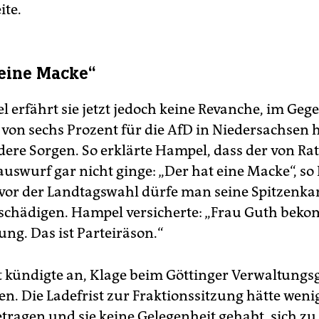
ite.
 eine Macke“
erfährt sie jetzt jedoch keine Revanche, im Gegen
von sechs Prozent für die AfD in Niedersachsen 
dere Sorgen. So erklärte Hampel, dass der von 
Rauswurf gar nicht ginge: „Der hat eine Macke“, s
vor der Landtagswahl dürfe man seine Spitzenka
eschädigen. Hampel versicherte: „Frau Guth beko
ung. Das ist Parteiräson.“
t kündigte an, Klage beim Göttinger Verwaltungs
n. Die Ladefrist zur Fraktionssitzung hätte wenig
tragen und sie keine Gelegenheit gehabt, sich zu