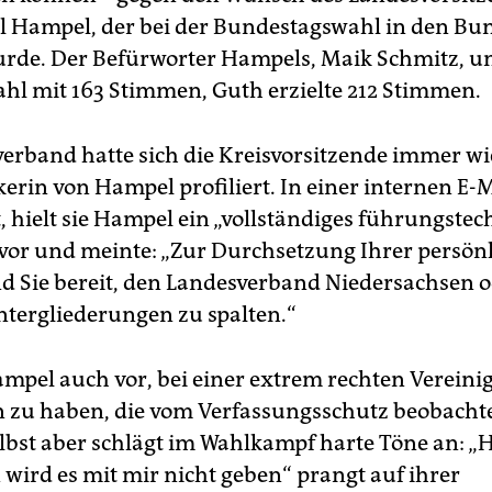
 Hampel, der bei der Bundestagswahl in den Bu
rde. Der Befürworter Hampels, Maik Schmitz, un
ahl mit 163 Stimmen, Guth erzielte 212 Stimmen.
erband hatte sich die Kreisvorsitzende immer wi
kerin von Hampel profiliert. In einer internen E-M
t, hielt sie Hampel ein „vollständiges führungste
vor und meinte: „Zur Durchsetzung Ihrer persön
d Sie bereit, den Landesverband Niedersachsen 
ntergliederungen zu spalten.“
ampel auch vor, bei einer extrem rechten Verein
 zu haben, die vom Verfassungsschutz beobachte
elbst aber schlägt im Wahlkampf harte Töne an: „H
 wird es mit mir nicht geben“ prangt auf ihrer