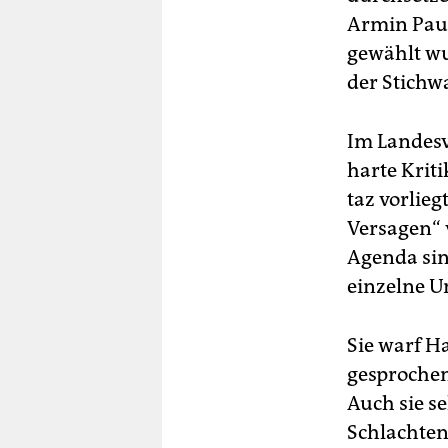
Armin Paul
gewählt wu
der Stichw
Im Landesv
harte Kriti
taz vorlieg
Versagen“ 
Agenda sin
einzelne U
Sie warf H
gesprochen
Auch sie s
Schlachten