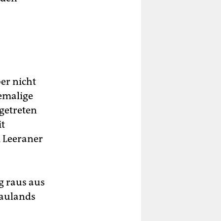
er nicht
hemalige
sgetreten
it
m Leeraner
g raus aus
Gaulands