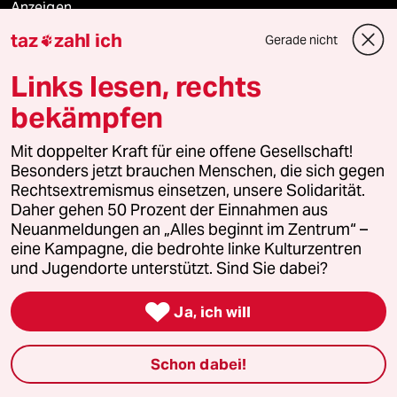
Anzeigen
taz
zahl ich
Gerade nicht

Links lesen, rechts
Fragen & Hilfe
bekämpfen
Feedback
Mit doppelter Kraft für eine offene Gesellschaft!
Besonders jetzt brauchen Menschen, die sich gegen
Aboservice
Rechtsextremismus einsetzen, unsere Solidarität.
Daher gehen 50 Prozent der Einnahmen aus
ePaper Login
Neuanmeldungen an „Alles beginnt im Zentrum“ –
eine Kampagne, die bedrohte linke Kulturzentren
und Jugendorte unterstützt. Sind Sie dabei?
Downloads für Abonnierende

Ja, ich will
© 2026 taz Verlags und Vertriebs GmbH
Schon dabei!
Alle Rechte vorbehalten. Bei rechtlichen Fragen oder für Genehmigungen
wenden Sie sich bitte an
lizenzen@taz.de