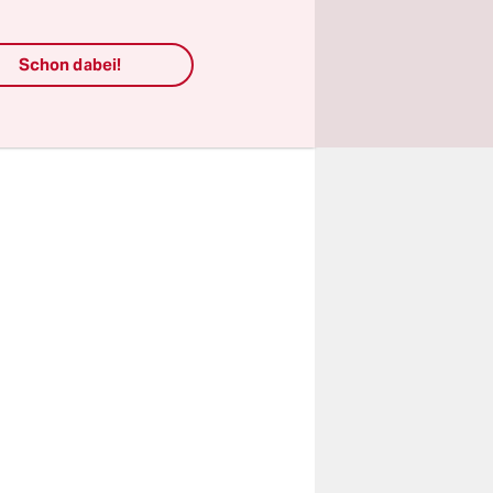
rze Peter
äsepeter –
Schon dabei!
dessen
iebten