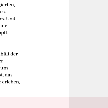
ierten,
arz
ers. Und
eine
pft.
hält der
er
s um
t, das
r erleben,