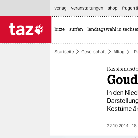
hautnavigation anspringen
hauptinhalt anspringen
footer anspringen
verlag
veranstaltungen
shop
fragen &
hitze
surfen
landtagswahl in sachse

taz zahl ich
taz zahl ich
Startseite
Gesellschaft
Alltag
R
themen
politik
Rassismusde
Gouda
öko
In den Nied
gesellschaft
Darstellung
Kostüme än
kultur
sport
22.10.2014
18: