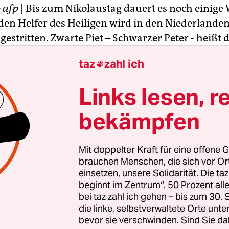
G
afp
| Bis zum Nikolaustag dauert es noch einige
den Helfer des Heiligen wird in den Niederlanden
g gestritten. Zwarte Piet – Schwarzer Peter - heißt d
kolaus, ähnlich wie in Deutschland der Knecht R
taz
zahl ich

eht. Schwarzes Gesicht, rote Lippen, Afro-Perück
telalterlich anmutendes Kostüm – so kennen ihn 
Links lesen, r
der seit Generationen. Doch immer mehr Mensch
iese Darstellung als rassistisch.
bekämpfen
Piet sei eine rassistische Figur, urteilte im Juli ei
Mit doppelter Kraft für eine offene G
e Arbeitsgruppe der Vereinten Nationen und spra
brauchen Menschen, die sich vor O
ehr in Zeiten des Kolonialismus und der Sklavere
einsetzen, unsere Solidarität. Die ta
beginnt im Zentrum“. 50 Prozent a
 bekannte Stadt Gouda zieht nun Konsequenzen:
bei taz zahl ich gehen – bis zum 30
ember – live übertragen im Fernsehen – das Boot
die linke, selbstverwaltete Orte unte
ikolaus, vielen Helfern und noch mehr Geschenk
bevor sie verschwinden. Sind Sie da