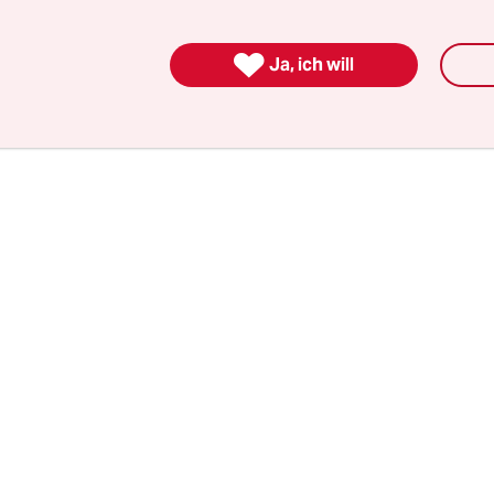
kommt, werden zum ersten Mal nicht nur Schwa
n. Neu an der Seite des Heiligen sind dann der K

Ja, ich will
ngemaltem Gesicht – und der Stroopwafel-Peter, 
s gleiche hellbraune Karomuster ziert wie die bel
ln.