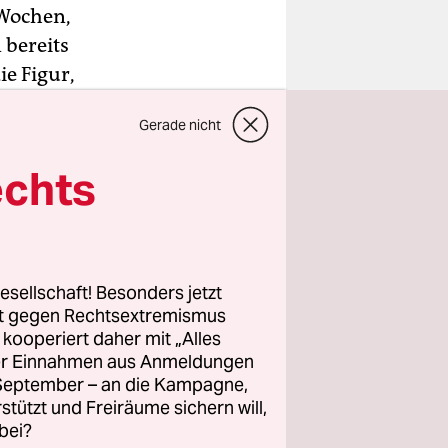
 Wochen,
 bereits
ie Figur,
uprecht,
Gerade nicht
e und ein
die
echts
en
ne eigens
esellschaft! Besonders jetzt
ch von
rt gegen Rechtsextremismus
i. Die für
z kooperiert daher mit „Alles
ller Einnahmen aus Anmeldungen
 Wenn dort
. September – an die Kampagne,
 mit dem
rstützt und Freiräume sichern will,
en aus
bei?