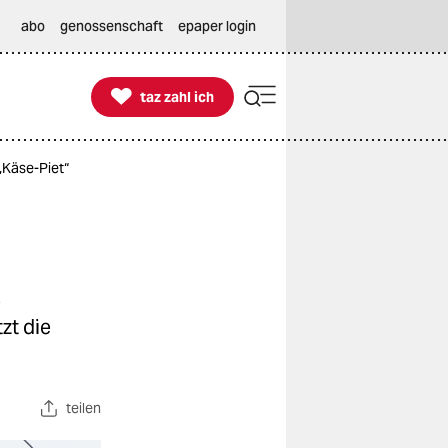
abo
genossenschaft
epaper login

taz zahl ich
taz zahl ich
„Käse-Piet“
“
e
zt die
teilen