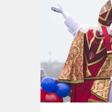
berlin
nord
wahrheit
verlag
verlag
veranstaltungen
shop
fragen & hilfe
unterstützen
abo
genossenschaft