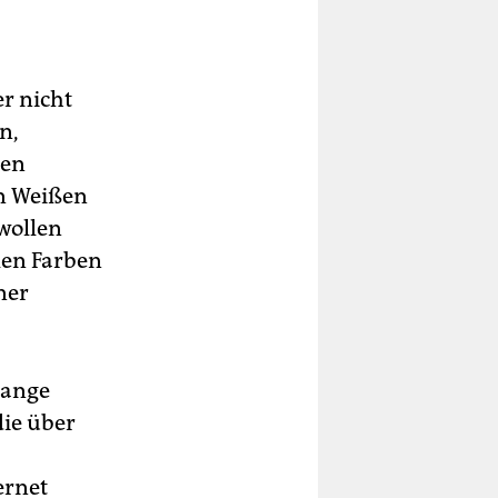
r nicht
n,
den
en Weißen
wollen
elen Farben
ner
lange
die über
ernet