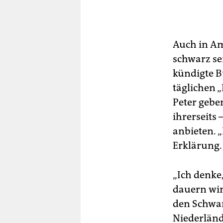
Auch in Am
schwarz se
kündigte B
täglichen 
Peter gebe
ihrerseits 
anbieten. „
Erklärung.
„Ich denke,
dauern wird
den Schwarz
Niederlände