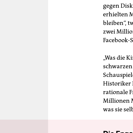
gegen Disk
erhielten 
bleiben“, t
zwei Milli
Facebook-S
„Was die K
schwarzen 
Schauspiel
Historiker
rationale F
Millionen 
was sie sel