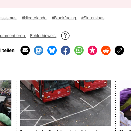
assismus
#Niederlande
#Blackfacing
#Sinterklaas
ommentieren
Fehlerhinweis
 teilen