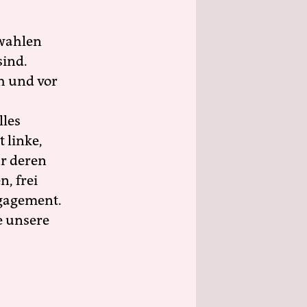
wahlen
sind.
h und vor
lles
 linke,
ür deren
n, frei
ngagement.
e unsere