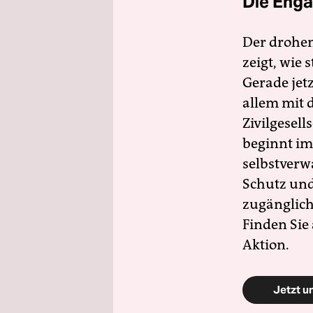
Die Enga
Der drohe
zeigt, wie
Gerade jet
allem mit d
Zivilgesell
beginnt im
selbstverw
Schutz und 
zugänglich
Finden Sie
Aktion.
Jetzt u