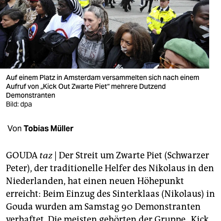
berlin
nord
wahrheit
verlag
Auf einem Platz in Amsterdam versammelten sich nach einem
verlag
Aufruf von „Kick Out Zwarte Piet“ mehrere Dutzend
Demonstranten
Bild: dpa
veranstaltungen
shop
Von
Tobias Müller
fragen & hilfe
GOUDA
taz
| Der Streit um Zwarte Piet (Schwarzer
unterstützen
Peter), der traditionelle Helfer des Nikolaus in den
Niederlanden, hat einen neuen Höhepunkt
abo
erreicht: Beim Einzug des Sinterklaas (Nikolaus) in
genossenschaft
Gouda wurden am Samstag 90 Demonstranten
verhaftet. Die meisten gehörten der Gruppe „Kick