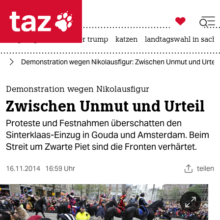

taz zahl ich
bergsteigen
usa unter trump
katzen
landtagswahl in sachs

taz zahl ich
us
Demonstration wegen Nikolausfigur: Zwischen Unmut und Urteil
taz zahl ich
themen
Demonstration wegen Nikolausfigur
Zwischen Unmut und Urteil
politik
Proteste und Festnahmen überschatten den
öko
Sinterklaas-Einzug in Gouda und Amsterdam. Beim
Streit um Zwarte Piet sind die Fronten verhärtet.
gesellschaft
16.11.2014
16:59 Uhr
teilen
kultur
sport