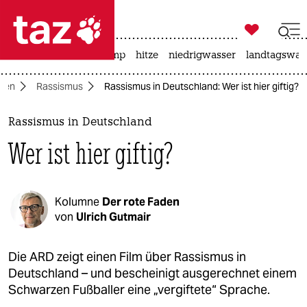

taz zahl ich
katzen
usa unter trump
hitze
niedrigwasser
landtagswahl

taz zahl ich
nen
Rassismus
Rassismus in Deutschland: Wer ist hier giftig?
taz zahl ich
themen
Rassismus in Deutschland
Wer ist hier giftig?
politik
öko
Kolumne
Der rote Faden
gesellschaft
von
Ulrich Gutmair
kultur
Die ARD zeigt einen Film über Rassismus in
Deutschland – und bescheinigt ausgerechnet einem
sport
Schwarzen Fußballer eine „vergiftete“ Sprache.