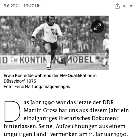
berlin
5.6.2021
16:47 Uhr
teilen
nord
wahrheit
verlag
verlag
veranstaltungen
Erwin Kostedde während der EM-Qualifikation in
shop
Düsseldorf, 1975
Foto: Ferdi Hartung/imago-images
fragen & hilfe
D
unterstützen
as Jahr 1990 war das letzte der DDR.
Martin Gross hat uns aus diesem Jahr ein
abo
einzigartiges literarisches Dokument
hinterlassen. Seine „Aufzeichnungen aus einem
genossenschaft
ungültigen Land“ vermerken am 11. Januar 1990: