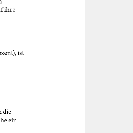
h
f ihre
ent), ist
n die
he ein