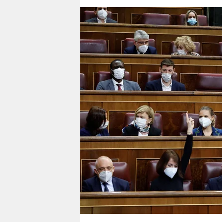
berlin
nord
wahrheit
verlag
verlag
veranstaltungen
shop
fragen & hilfe
unterstützen
abo
genossenschaft