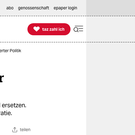
abo
genossenschaft
epaper login

taz zahl ich
taz zahl ich
rter Politik
r
I ersetzen.
atie.
teilen