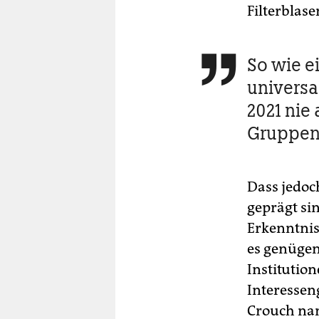
Filterblase
So wie ei

universal
2021 nie 
Gruppen
Dass jedoc
geprägt si
Erkenntnis,
es genügen
Institutio
Interesseng
Crouch nan