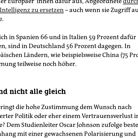
er Eu­ro­päe­r*in­nen dafür aus, Abgeordnete
durc
Intelligenz zu ersetzen
– auch wenn sie Zugriff au
e.
ch in Spanien 66 und in Italien 59 Prozent dafür
n, sind in Deutschland 56 Prozent dagegen. In
ischen Ländern, wie beispielsweise China (75 Proz
mung teilweise noch höher.
nd nicht alle gleich
pringt die hohe Zustimmung dem Wunsch nach
rter Politik oder eher einem Vertrauensverlust i
? Dem Studienleiter Oscar Johnson zufolge beste
ang mit einer gewachsenen Polarisierung und