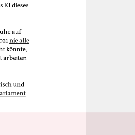
s KI dieses
ruhe auf
2021
nie alle
cht könnte,
t arbeiten
tisch und
Parlament