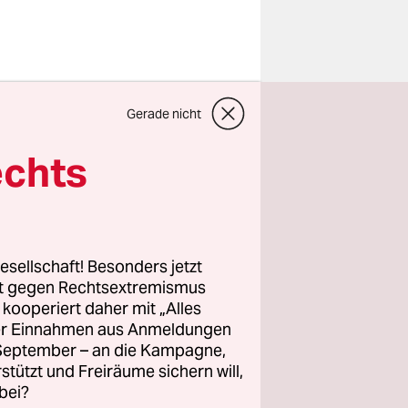
Gerade nicht
he, Geld
 verdrängt
echts
namens
n dabei
esellschaft! Besonders jetzt
t googeln
rt gegen Rechtsextremismus
en. Doch
z kooperiert daher mit „Alles
ller Einnahmen aus Anmeldungen
fach viel
. September – an die Kampagne,
rstützt und Freiräume sichern will,
bei?