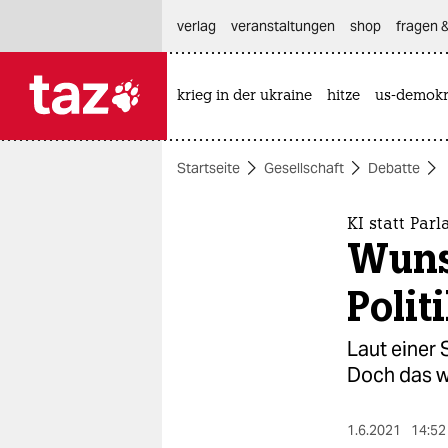
hautnavigation anspringen
hauptinhalt anspringen
footer anspringen
verlag
veranstaltungen
shop
fragen &
krieg in der ukraine
hitze
us-demokr

taz zahl ich
taz zahl ich
Startseite
Gesellschaft
Debatte
themen
politik
KI statt Par­l
Wuns
öko
Polit
gesellschaft
Laut einer S
kultur
Doch das w
sport
1.6.2021
14:52