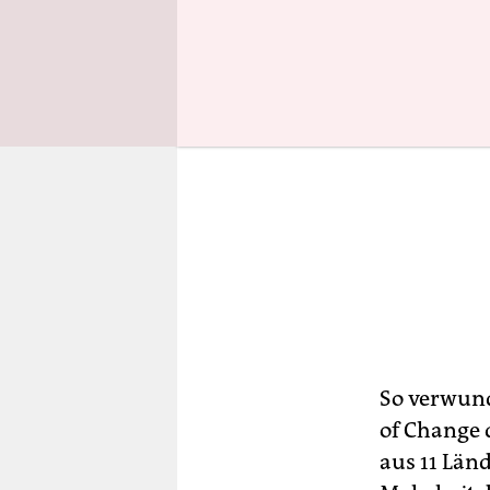
So verwun
of Change 
aus 11 Län