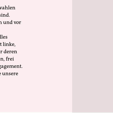
wahlen
sind.
h und vor
lles
 linke,
ür deren
n, frei
ngagement.
e unsere