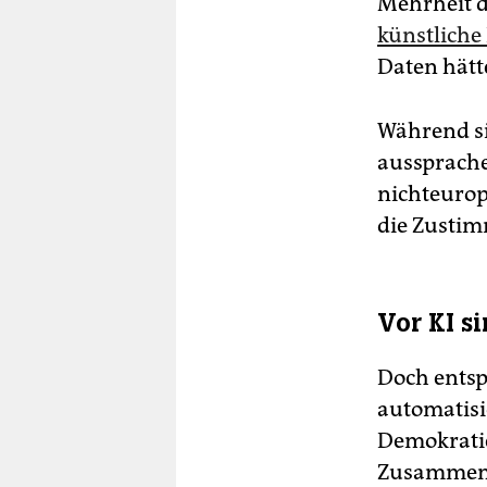
Mehrheit d
künstliche 
Daten hätt
Während si
aussprache
nichteuropä
die Zustim
Vor KI si
Doch ents
automatisie
Demokratie
Zusammenh