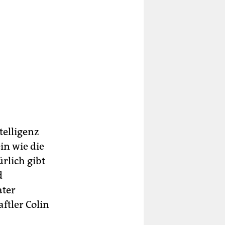
telligenz
in wie die
ürlich gibt
d
ater
ftler Colin