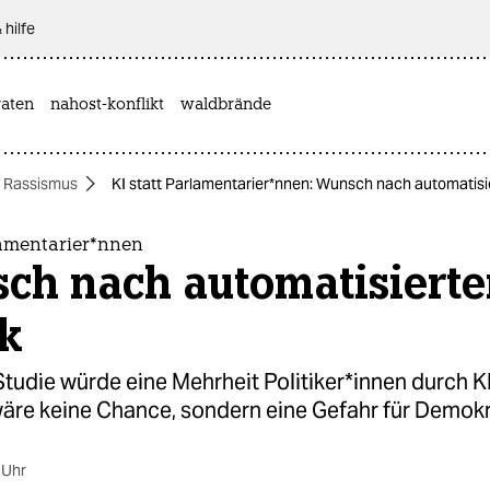
 hilfe
aten
nahost-konflikt
waldbrände
Rassismus
KI statt Par­la­men­ta­ri­er*n­nen: Wunsch nach automatisie
a­men­ta­ri­er*n­nen
ch nach automatisierte
ik
tudie würde eine Mehrheit Po­li­ti­ke­r*innen durch K
äre keine Chance, sondern eine Gefahr für Demokr
 Uhr