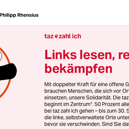
Philipp Rhensius
taz
zahl ich

gestorben ist, wurde er wahlweise durch Königreic
ltur ersetzt. Heute scheinen sie von Algorithmen
Links lesen, r
 sein und den mit ihnen agierenden Maschinen 
Intelligenz.
bekämpfen
 Herrschaft glauben Menschen oft blind, zweifel
Mit doppelter Kraft für eine offene G
 auch ein bisschen, wenn sie etwa ein Backrezep
brauchen Menschen, die sich vor O
Minuten später Werbung für Backformen bekomm
einsetzen, unsere Solidarität. Die ta
beginnt im Zentrum“. 50 Prozent a
ielen anderen toxischen Aspekte ist ihr Regime ein
bei taz zahl ich gehen – bis zum 30
 um hinterfragt zu werden.
die linke, selbstverwaltete Orte unte
bevor sie verschwinden. Sind Sie da