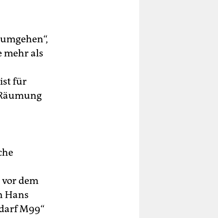
h umgehen“,
e mehr als
st für
e Räumung
che
 vor dem
ch Hans
edarf M99“