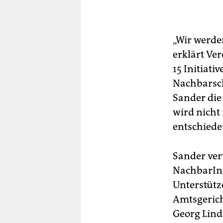
„Wir werde
erklärt Ve
15 Initiat
Nachbarsch
Sander di
wird nicht 
entschieden
Sander ver
NachbarIn
Unterstüt
Amtsgerich
Georg Lind