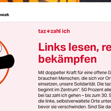
owak
taz
zahl ich
ärz muss der Kiezladen F54 in der Neuköllner Fri

äumung befürchten. Das sieht ein Vergleich vor, 
Links lesen, r
ht Neukölln am Donnerstag im Räumungsprozess
eschlagen hat. Die AnwältInnen des luxemburgi
bekämpfen
s Pinehall s.a.r.l. und des Vereins der Ladenbet
en ihm bereits zugestimmt.
Mit doppelter Kraft für eine offene G
brauchen Menschen, die sich vor O
 kann der Vergleich innerhalb von 14 Tagen wide
einsetzen, unsere Solidarität. Die ta
ann verkündet das Gericht das Urteil, und das wä
beginnt im Zentrum“. 50 Prozent a
bei taz zahl ich gehen – bis zum 30
rbemietvertrag die sofortige Räumung“, sagte de
die linke, selbstverwaltete Orte unte
lt Benjamin Hersch, der den Verein vertritt, der 
bevor sie verschwinden. Sind Sie da
l s.a.r.l. nicht einmal einen Briefkasten besitze 