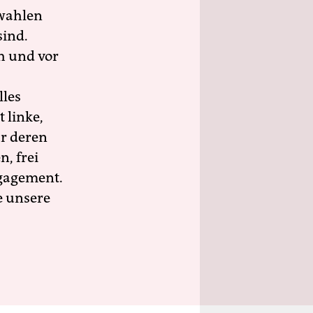
wahlen
sind.
h und vor
lles
 linke,
ür deren
n, frei
ngagement.
e unsere