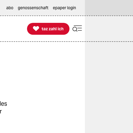
abo
genossenschaft
epaper login

taz zahl ich
taz zahl ich
des
r