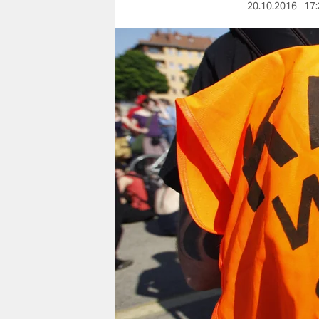
berlin
20.10.2016
17:
nord
wahrheit
verlag
verlag
veranstaltungen
shop
fragen & hilfe
unterstützen
abo
genossenschaft