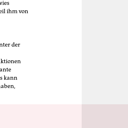
wies
eil ihm von
nter der
Aktionen
lante
Es kann
haben,