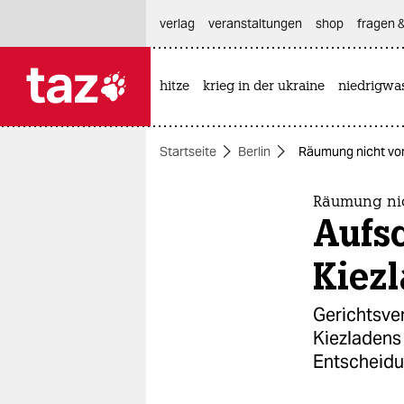
hautnavigation anspringen
hauptinhalt anspringen
footer anspringen
verlag
veranstaltungen
shop
fragen &
hitze
krieg in der ukraine
niedrigwa

taz zahl ich
taz zahl ich
Startseite
Berlin
Räumung nicht vor
themen
politik
Räumung nic
Aufs
öko
Kiez
gesellschaft
Gerichtsve
kultur
Kiezladens 
Entscheid
sport