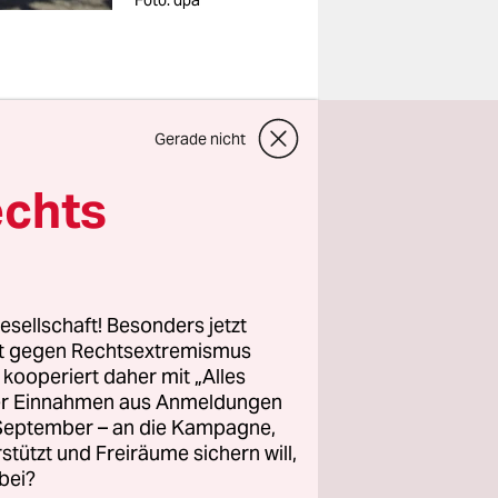
Foto: dpa
edelstraße
Gerade nicht
den das
echts
 gegen den
schen
reiberInnen
esellschaft! Besonders jetzt
rt gegen Rechtsextremismus
rrufen
z kooperiert daher mit „Alles
re bei
ller Einnahmen aus Anmeldungen
. September – an die Kampagne,
r Berliner
rstützt und Freiräume sichern will,
taz. Dass
bei?
und auch