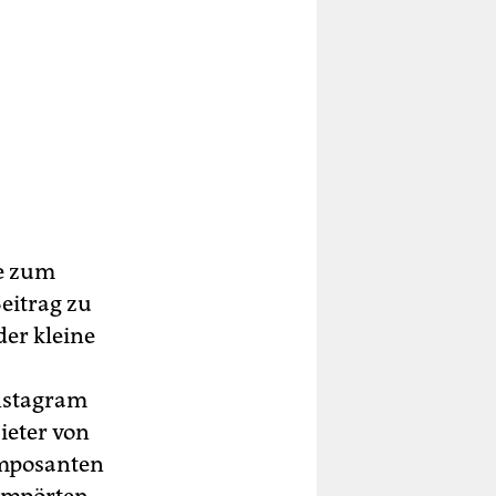
be zum
eitrag zu
der kleine
Instagram
ieter von
 imposanten