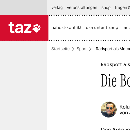
hautnavigation anspringen
hauptinhalt anspringen
footer anspringen
verlag
veranstaltungen
shop
fragen &
nahost-konflikt
usa unter trump
lan

taz zahl ich
taz zahl ich
Startseite
Sport
Radsport als Motor
themen
politik
Radsport al
Die B
öko
gesellschaft
kultur
Kol
von
sport