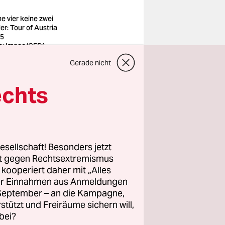
e vier keine zwei
er: Tour of Austria
5
o: Imago/GEPA
tures
Gerade nicht
portevent
echts
hen lang
er geht
nmal am
otons zu
esellschaft! Besonders jetzt
rt gegen Rechtsextremismus
icht so
z kooperiert daher mit „Alles
ller Einnahmen aus Anmeldungen
. September – an die Kampagne,
a
rstützt und Freiräume sichern will,
bei?
 wenn die