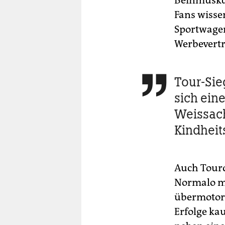
Beinmuskul
Fans wisse
Sportwagen
Werbevertr
Tour-Sie

sich ein
Weissach
Kindhei
Auch Tour
Normalo mi
übermotori
Erfolge kau