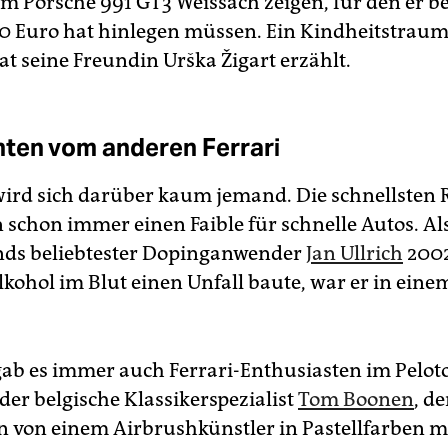
m Porsche 991 GT3 Weissach zeigen, für den er 
0 Euro hat hinlegen müssen. Ein Kindheitstraum 
at seine Freundin Urška Žigart erzählt.
ten vom anderen Ferrari
rd sich darüber kaum jemand. Die schnellsten R
n schon immer einen Faible für schnelle Autos. Al
ds beliebtester Doping­anwender
Jan Ullrich
2002
lkohol im Blut einen Unfall baute, war er in ein
.
gab es immer auch Ferrari-Enthusiasten im Peloto
der belgische Klassikerspezialist
Tom Boonen
, d
 von einem Airbrushkünstler in Pastellfarben mi