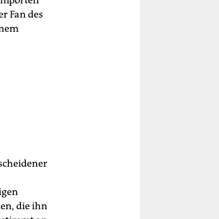
 empörten
er Fan des
inem
escheidener
igen
en, die ihn