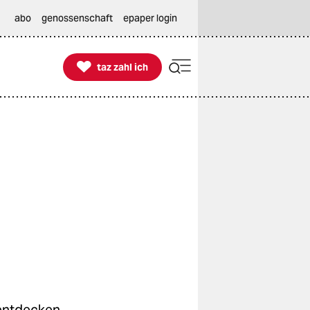
abo
genossenschaft
epaper login

taz zahl ich
taz zahl ich