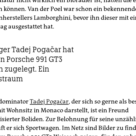
atur nicht wirklich ein Bioradler ist, hätten die
n können. Van der Poel war schon ein bekennend
herstellers Lamborghini, bevor ihn dieser mit e
ag ausgestattet hat.
ger Tadej Pogačar hat
en Porsche 991 GT3
 zugelegt. Ein
tstraum
dominator
Tadej Pogačar
, der sich so gerne als b
t Wohnsitz in Monaco darstellt, ist ein Freund
sierter Boliden. Zur Belohnung für seine unzähl
ft er sich Sportwagen. Im Netz sind Bilder zu find