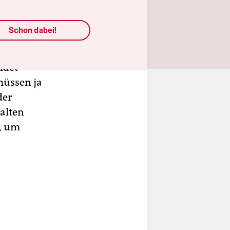
uenden
er Teams,
Schon dabei!
es gibt die
ndet
müssen ja
der
alten
n, um