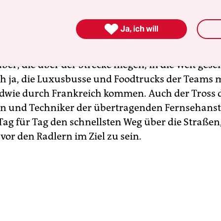
r kilometerlangen Werbekarawane an den Zuscha
en. Dann sind da noch die Betreuer in den Pkw d

Ja, ich will
wortlichen der Tour gehen auch nicht zu Fuß und 
 mit dem TV-Kameras, deren Bilder über die
r, die über der Strecke fliegen, in die Welt gese
h ja, die Luxusbusse und Foodtrucks der Teams 
dwie durch Frankreich kommen. Auch der Tross 
en und Techniker der übertragenden Fernsehanst
 Tag für Tag den schnellsten Weg über die Straße
 vor den Radlern im Ziel zu sein.