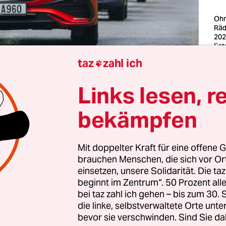
Ohn
Räd
202
Fot
Pic
taz
zahl ich

Tour de France
der Männer ist das größte Motors
Links lesen, r
s Jahres. Es sind zwar Radfahrer, die da drei Woc
bekämpfen
 die Wette radeln, aber ohne Autos und Motorräd
 der großen Rundfahrt durch Frankreich. Wer ei
nd gestanden hat, um auf die Durchfahrt des Pel
Mit doppelter Kraft für eine offene G
brauchen Menschen, die sich vor O
rd den Geruch verbrannten Benzins und Diesels n
einsetzen, unsere Solidarität. Die ta
s der Nase bekommen.
beginnt im Zentrum“. 50 Prozent a
bei taz zahl ich gehen – bis zum 30
os, die die Strecke absperren, geht es los. Es soll j
die linke, selbstverwaltete Orte unte
bevor sie verschwinden. Sind Sie da
h kein unbefugtes Fahrzeug die Straßen kreuzen,