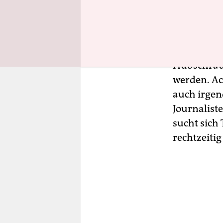
Laster de
vorbeifahr
die Verant
Motorräder
Hubschraube
werden. Ac
auch irgen
Journalist
sucht sich
rechtzeitig