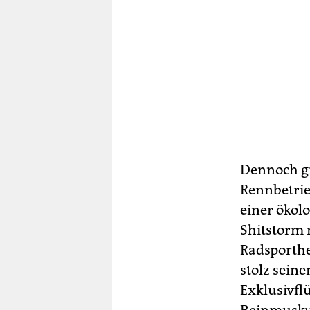
Dennoch gi
Rennbetrie
einer ökolo
Shitstorm 
Radsporth
stolz sein
Exklusivflü