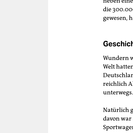
neben eine
die 300.00
gewesen, h
Geschich
Wundern wi
Welt hatte
Deutschlan
reichlich A
unterwegs
Natürlich 
davon war 
Sportwagen