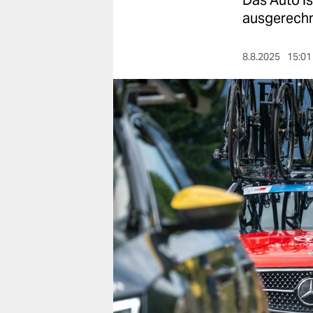
Das Auto is
berlin
ausgerechn
nord
8.8.2025
15:01
wahrheit
verlag
verlag
veranstaltungen
shop
fragen & hilfe
unterstützen
abo
genossenschaft