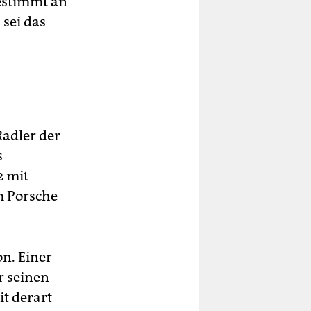
bestimmt an
sei das
adler der
s
 mit
em Porsche
n. Einer
er seinen
t derart