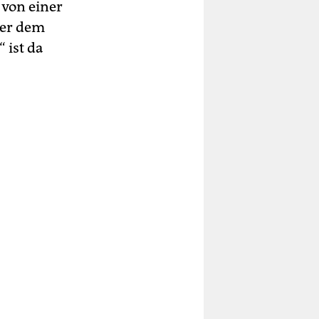
 von einer
ber dem
 ist da