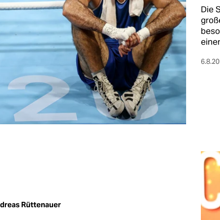
Die 
groß
beso
einen
6.8.2
dreas Rüttenauer