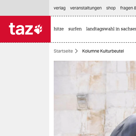
hautnavigation anspringen
hauptinhalt anspringen
footer anspringen
verlag
veranstaltungen
shop
fragen &
hitze
surfen
landtagswahl in sachse

taz zahl ich
taz zahl ich
Startseite
Kolumne Kulturbeutel
themen
politik
öko
gesellschaft
kultur
sport