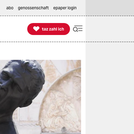
abo
genossenschaft
epaper login

taz zahl ich
taz zahl ich