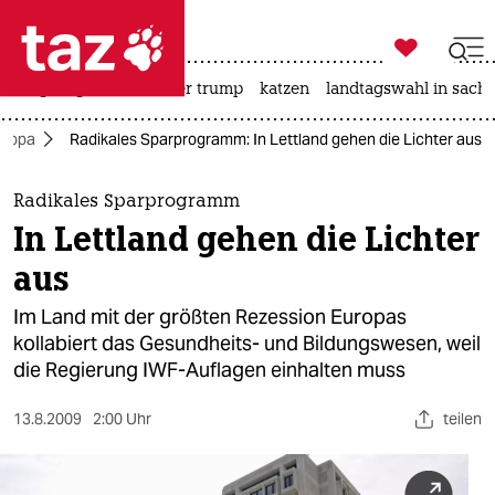

taz zahl ich
bergsteigen
usa unter trump
katzen
landtagswahl in sachs

taz zahl ich
uropa
Radikales Sparprogramm: In Lettland gehen die Lichter aus
taz zahl ich
themen
Radikales Sparprogramm
In Lettland gehen die Lichter
politik
aus
öko
Im Land mit der größten Rezession Europas
kollabiert das Gesundheits- und Bildungswesen, weil
gesellschaft
die Regierung IWF-Auflagen einhalten muss
kultur
13.8.2009
2:00 Uhr
teilen
sport