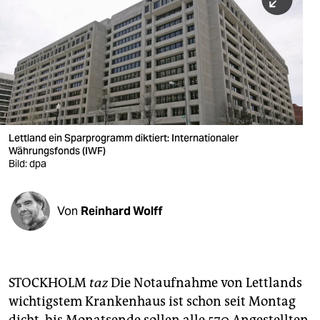
berlin
nord
wahrheit
verlag
verlag
Lettland ein Sparprogramm diktiert: Internationaler
Währungsfonds (IWF)
veranstaltungen
Bild: dpa
shop
fragen & hilfe
Von
Reinhard Wolff
unterstützen
abo
STOCKHOLM
taz
Die Notaufnahme von Lettlands
genossenschaft
wichtigstem Krankenhaus ist schon seit Montag