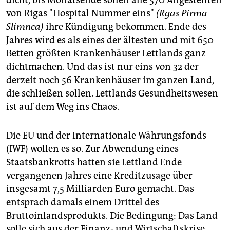
dicht, bis Monatsende sollen alle 570 Angestellten
epaper login
von Rigas "Hospital Nummer eins"
(Rgas Pirma
Slimnca)
ihre Kündigung bekommen. Ende des
Jahres wird es als eines der ältesten und mit 650
Betten größten Krankenhäuser Lettlands ganz
dichtmachen. Und das ist nur eins von 32 der
derzeit noch 56 Krankenhäuser im ganzen Land,
die schließen sollen. Lettlands Gesundheitswesen
ist auf dem Weg ins Chaos.
Die EU und der Internationale Währungsfonds
(IWF) wollen es so. Zur Abwendung eines
Staatsbankrotts hatten sie Lettland Ende
vergangenen Jahres eine Kreditzusage über
insgesamt 7,5 Milliarden Euro gemacht. Das
entsprach damals einem Drittel des
Bruttoinlandsprodukts. Die Bedingung: Das Land
solle sich aus der Finanz- und Wirtschaftskrise