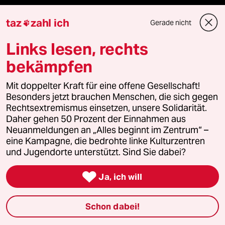
Mehr taz Lesestoff
taz
zahl ich
Gerade nicht

Links lesen, rechts
taz Blogs
bekämpfen
taz FUTURZWEI
Mit doppelter Kraft für eine offene Gesellschaft!
Le Monde diplomatique
Besonders jetzt brauchen Menschen, die sich gegen
Rechtsextremismus einsetzen, unsere Solidarität.
taz Archiv
Daher gehen 50 Prozent der Einnahmen aus
Neuanmeldungen an „Alles beginnt im Zentrum“ –
eine Kampagne, die bedrohte linke Kulturzentren
und Jugendorte unterstützt. Sind Sie dabei?
Mehr taz Angebote

Ja, ich will
Reisen
Schon dabei!
Kantine