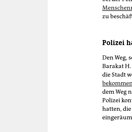
Menschenr
zu beschäf
Polizei 
Den Weg, s
Barakat H.
die Stadt w
bekomme
dem Weg n
Polizei kon
hatten, die
eingeräum