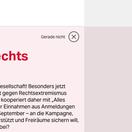
gar mit
Gerade nicht
nnen
– und die
echts
acht hier
e sie für
uktuation,
t nicht
esellschaft! Besonders jetzt
 kon­
rt gegen Rechtsextremismus
z kooperiert daher mit „Alles
ller Einnahmen aus Anmeldungen
. September – an die Kampagne,
 und Klage
rstützt und Freiräume sichern will,
t
bei?