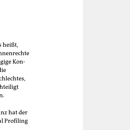
 heißt,
innenrechte
gige Kon­
die
chlechtes,
teiligt
n.
nz hat der
l Profiling