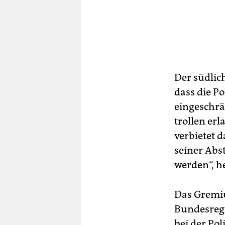
Der südlich
dass die P
eingeschrä
trollen erl
verbietet 
seiner Abs
werden“, he
Das Gremiu
Bundesregi
bei der Pol