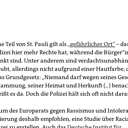
e Teil von St. Pauli gilt als
„gefährlicher Ort“
– das
olizei hier mehr Rechte hat, während die Bürger*
nkt sind. Unter anderem sind verdachtsunabhän
aubt, allerdings nicht aufgrund einer Hautfarbe; 
das Grundgesetz: „Niemand darf wegen seines Ges
tammung, seiner Heimat und Herkunft (...) benach
ißt es da. Doch die Polizei hält sich oft nicht dara
m des Europarats gegen Rassismus und Intolera
erung deshalb empfohlen, eine Studie über Racia
izei zu erstellen. Auch das
Deutsche Institut für