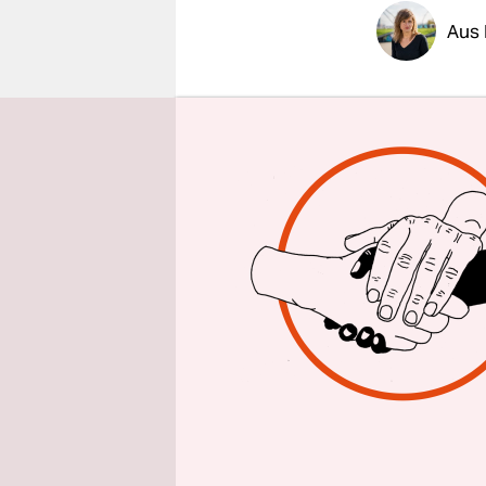
epaper login
Aus
Manchmal s
seinem Nam
kennen Bar
Polizei ist
seit 2015 f
Kleindealer
einige ken
merken – w
trolliert wi
Im Februar
beim Verwa