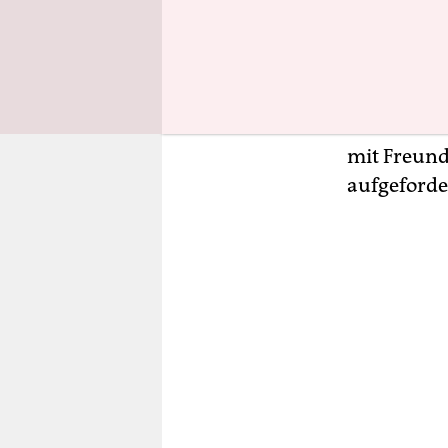
Hamburg, d
heutigen Mi
vorgekommen
immer und 
vom Deutsc
mit Freund
aufgeforder