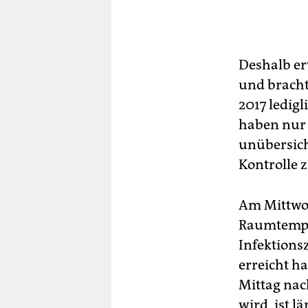
Deshalb er
und brachte
2017 ledig
haben nur 
unübersich
Kontrolle 
Am Mittwoc
Raumtemper
Infektions
erreicht h
Mittag nac
wird, ist lä