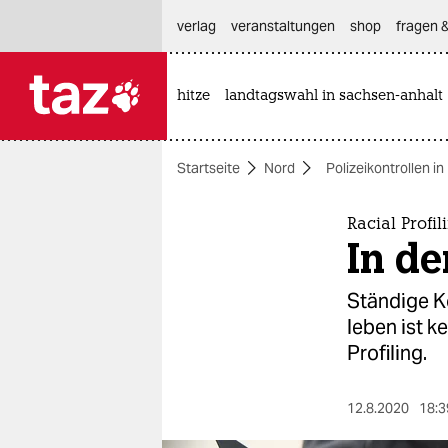
hautnavigation anspringen
hauptinhalt anspringen
footer anspringen
verlag
veranstaltungen
shop
fragen &
hitze
landtagswahl in sachsen-anhalt

taz zahl ich
taz zahl ich
Startseite
Nord
Polizeikontrollen 
themen
politik
Racial Profil
In de
öko
Ständige K
gesellschaft
leben ist k
Profiling.
kultur
sport
12.8.2020
18:3