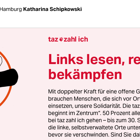
 Hamburg
Katharina Schipkowski
prechen ihn die Beamt*innen auf der Straße so
taz
zahl ich

en an. Viele Streifen- und Task-Force-Polizist*i
akat H. Seit 2016 wohnt er in Hamburg-St. Pauli 
Links lesen, r
 eigentlich auch immer da.
Die Task Force Drogen
m
bekämpfen
ast täglich Jagd auf Kleindealer und Geflüchtete, di
 hält. Aber unter den Beamt*innen gibt es viel Fl
nen Barakat H. nicht oder können sich sein Gesich
Mit doppelter Kraft für eine offene G
as dazu führt, dass der gebürtige Togoer ständig
brauchen Menschen, die sich vor O
einsetzen, unsere Solidarität. Die ta
rd.
beginnt im Zentrum“. 50 Prozent a
bei taz zahl ich gehen – bis zum 30
 2017 hat H. beschlossen, dass das zu weit geht –
die linke, selbstverwaltete Orte unte
ltungsgericht eingereicht. Die Beklagte: die Stad
bevor sie verschwinden. Sind Sie da