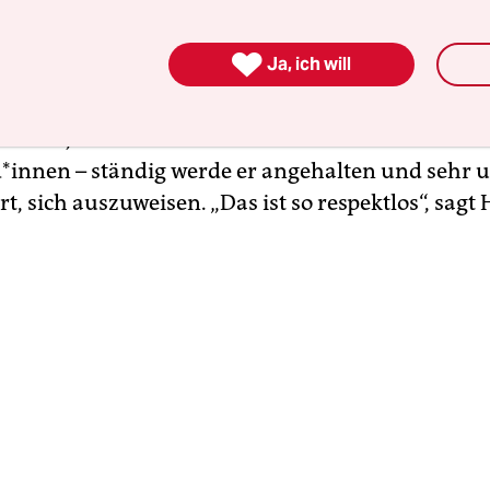
er Vorwurf: Racial Profiling. Der Prozess wurde
ttwoch eröffnet. „Es ist ja nicht nur drei- oder v

Ja, ich will
, dass die Polizei mich kontrolliert“, sagt H., „
immer wieder.“ Ob er auf dem Rückweg vom Spor
hkurs, beim Essen in der Hafenvolxküche oder 
*innen – ständig werde er angehalten und sehr 
t, sich auszuweisen. „Das ist so respektlos“, sagt 