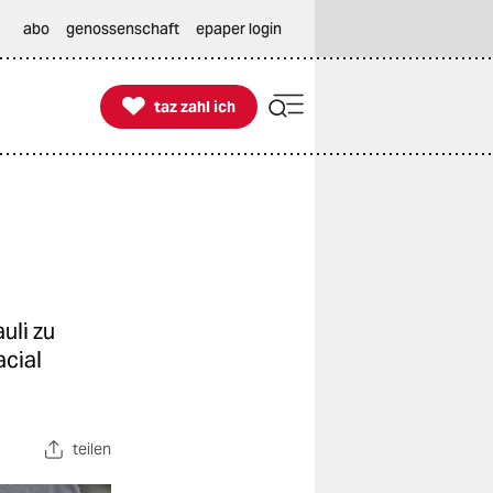
abo
genossenschaft
epaper login

taz zahl ich
taz zahl ich
uli zu
acial
teilen