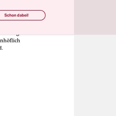
 am
iermal
Schon dabei!
sondern
t sei oder
unterwegs
unhöflich
H.