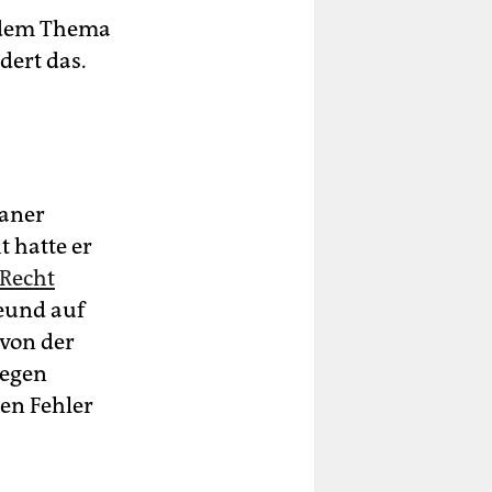
 dem Thema
dert das.
ianer
t hatte er
Recht
eund auf
von der
legen
ren Fehler