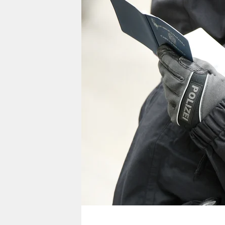
berlin
nord
wahrheit
verlag
verlag
veranstaltungen
shop
fragen & hilfe
unterstützen
abo
genossenschaft