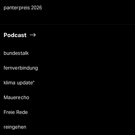
panterpreis 2026
Podcast
bundestalk
fernverbindung
klima update°
Mauerecho
Freie Rede
reingehen