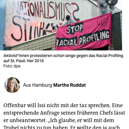
berlin
nord
wahrheit
verlag
verlag
Aktivist*innen protestieren schon lange gegen das Racial Profiling
auf St. Pauli, hier 2016
veranstaltungen
Foto: dpa
shop
fragen & hilfe
Aus Hamburg
Marthe Ruddat
unterstützen
Offenbar will Issi nicht mit der taz sprechen. Eine
abo
entsprechende Anfrage seines früheren Chefs lässt
genossenschaft
er unbeantwortet. „Ich glaube, er will mit dem
Trubel nichts zu tun haben. Er wollte den ja auch