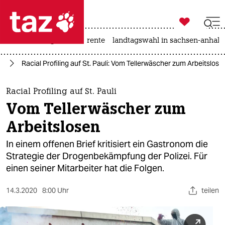

taz zahl ich
hitze
niedrigwasser
rente
landtagswahl in sachsen-anhalt

taz zahl ich
rg
Racial Profiling auf St. Pauli: Vom Tellerwäscher zum Arbeitslose
taz zahl ich
themen
Racial Profiling auf St. Pauli
Vom Tellerwäscher zum
politik
Arbeitslosen
öko
In einem offenen Brief kritisiert ein Gastronom die
Strategie der Drogenbekämpfung der Polizei. Für
gesellschaft
einen seiner Mitarbeiter hat die Folgen.
kultur
14.3.2020
8:00 Uhr
teilen
sport