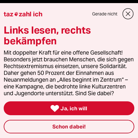
taz
zahl ich
Gerade nicht

Newsletter
Links lesen, rechts
bekämpfen
team zukunft
Mit doppelter Kraft für eine offene Gesellschaft!
taz frisch
Besonders jetzt brauchen Menschen, die sich gegen
Rechtsextremismus einsetzen, unsere Solidarität.
taz zahl ich
Daher gehen 50 Prozent der Einnahmen aus
Neuanmeldungen an „Alles beginnt im Zentrum“ –
taz lab Infobrief
eine Kampagne, die bedrohte linke Kulturzentren
und Jugendorte unterstützt. Sind Sie dabei?

Ja, ich will
Veranstaltungen
Schon dabei!
Demnächst