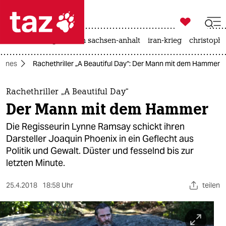

taz zahl ich
hitze
landtagswahl in sachsen-anhalt
iran-krieg
christophe

taz zahl ich
Cannes
Rachethriller „A Beautiful Day“: Der Mann mit dem Hammer
taz zahl ich
themen
Rachethriller „A Beautiful Day“
Der Mann mit dem Hammer
politik
Die Regisseurin Lynne Ramsay schickt ihren
öko
Darsteller Joaquin Phoenix in ein Geflecht aus
Politik und Gewalt. Düster und fesselnd bis zur
gesellschaft
letzten Minute.
kultur
25.4.2018
18:58 Uhr
teilen
sport