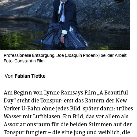
berlin
nord
wahrheit
verlag
verlag
Professionelle Entsorgung: Joe (Joaquin Phoenix) bei der Arbeit
Foto: Constantin Film
veranstaltungen
Von
Fabian Tietke
shop
fragen & hilfe
Am Beginn von Lynne Ramsays Film „A Beautiful
Day“ steht die Tonspur: erst das Rattern der New
unterstützen
Yorker U-Bahn ohne jedes Bild, später dann: trübes
abo
Wasser mit Luftblasen. Ein Bild, das vor allem als
Assoziationsraum für die beiden Stimmen auf der
genossenschaft
Tonspur fungiert – die eine jung und weiblich, die