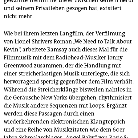
gewahrte Trennlinie, die er zwischen seinem Beruf
und seinem Privatleben gezogen hat, existiert
nicht mehr.
Wie bei ihrem letzten Langfilm, der Verfilmung
von Lionel Shrivers Roman „We Need to Talk About
Kevin“, arbeitete Ramsay auch dieses Mal für die
Filmmusik mit dem Radiohead-Musiker Jonny
Greenwood zusammen, der die Handlung mit
einer streicherlastigen Musik unterlegte, die sich
hervorragend sperrig gegenüber dem Film verhält.
Während die Streicherklänge bisweilen nahtlos in
die Geräusche New Yorks übergehen, rhythmisiert
die Musik andere Sequenzen mit Loops. Ergänzt
werden diese Passagen durch einen
wiederkehrenden elektronischen Klangteppich
und eine Reihe von Musikzitaten wie dem 60er-
Jahre-Schmalzschlager „Angel Baby“ von Rosie &