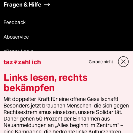
Fragen & Hilfe
Feedback
Aboservice
ePaper Login
taz
zahl ich
Gerade nicht

Downloads für Abonnierende
Links lesen, rechts
bekämpfen
© 2026 taz Verlags und Vertriebs GmbH
Mit doppelter Kraft für eine offene Gesellschaft!
Alle Rechte vorbehalten. Bei rechtlichen Fragen oder für Genehmigungen
wenden Sie sich bitte an
lizenzen@taz.de
Besonders jetzt brauchen Menschen, die sich gegen
Rechtsextremismus einsetzen, unsere Solidarität.
Daher gehen 50 Prozent der Einnahmen aus
Feedback
Redaktionsstatut
Kommune-Richtlinien
KI-
Neuanmeldungen an „Alles beginnt im Zentrum“ –
eine Kampagne, die bedrohte linke Kulturzentren