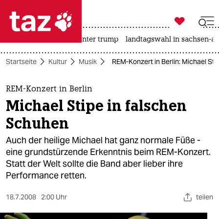

taz zahl ich
nahost-konflikt
usa unter trump
landtagswahl in sachsen-an

taz zahl ich
Startseite
Kultur
Musik
REM-Konzert in Berlin: Michael St
taz zahl ich
themen
REM-Konzert in Berlin
Michael Stipe in falschen
politik
Schuhen
öko
Auch der heilige Michael hat ganz normale Füße -
eine grundstürzende Erkenntnis beim REM-Konzert.
gesellschaft
Statt der Welt sollte die Band aber lieber ihre
Performance retten.
kultur
sport
18.7.2008
2:00 Uhr
teilen