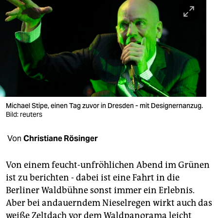
berlin
nord
wahrheit
verlag
verlag
veranstaltungen
Michael Stipe, einen Tag zuvor in Dresden - mit Designernanzug.
Bild: reuters
shop
Von
Christiane Rösinger
fragen & hilfe
unterstützen
Von einem feucht-unfröhlichen Abend im Grünen
ist zu berichten - dabei ist eine Fahrt in die
abo
Berliner Waldbühne sonst immer ein Erlebnis.
genossenschaft
Aber bei andauerndem Nieselregen wirkt auch das
weiße Zeltdach vor dem Waldpanorama leicht