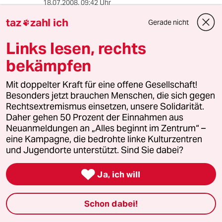
18.07.2008
,
09:42 Uhr
Im Gegensatz zu den vorherigen
taz
zahl ich
Gerade nicht

Kommentatoren halte ich es für durchaus
reizvoll, die Konzertkritik einer Rezensentin zu
Links lesen, rechts
lesen, die nicht als glühender Fan eine der
üblichen Ergebenheitsadressen abliefert. Aber
bekämpfen
wie ernst soll man das Ganze letzlich nehmen,
wenn für einen hinlänglich bekannten Semi-
Mit doppelter Kraft für eine offene Gesellschaft!
Gassenhauer wie "Electrolite" der neue Titel
Besonders jetzt brauchen Menschen, die sich gegen
"electro-Life" erdichtet wird, nachdem zwei
Rechtsextremismus einsetzen, unsere Solidarität.
Sätze vorher die vermeintlich mangelnde
Daher gehen 50 Prozent der Einnahmen aus
Sachkenntnis des Publikums moniert wurde?
Neuanmeldungen an „Alles beginnt im Zentrum“ –
Von kleinlich zu peinlich in einem Absatz. Und
eine Kampagne, die bedrohte linke Kulturzentren
wäre es nicht womöglich der Chronistenpflicht
und Jugendorte unterstützt. Sind Sie dabei?
wegen eine Erwähnung wert gewesen, dass die
Band gut die Hälfte des Sets mit raren,

Ja, ich will
interessant bis aufregend gelungenen
Interpretationen ihrer prä-Mainstream-Phase
bestritt (Bassist Mills als Vokalist der R.E.M.-
Schon dabei!
Debütsingle "(Don't Go Back to) Rockville" oder