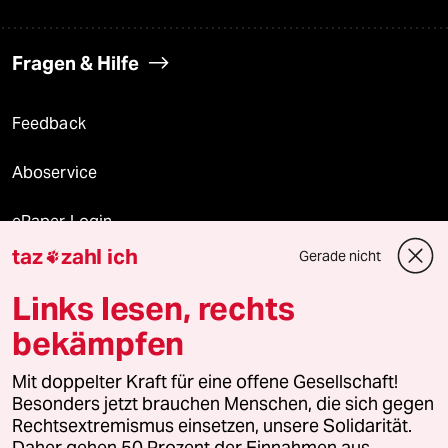
Fragen & Hilfe
Feedback
Aboservice
ePaper Login
taz
zahl ich
Gerade nicht

Downloads für Abonnierende
Links lesen, rechts
bekämpfen
© 2026 taz Verlags und Vertriebs GmbH
Mit doppelter Kraft für eine offene Gesellschaft!
Alle Rechte vorbehalten. Bei rechtlichen Fragen oder für Genehmigungen
wenden Sie sich bitte an
lizenzen@taz.de
Besonders jetzt brauchen Menschen, die sich gegen
Rechtsextremismus einsetzen, unsere Solidarität.