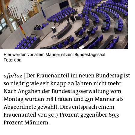
berlin
nord
wahrheit
verlag
verlag
Hier werden vor allem Männer sitzen: Bundestagssaal
Foto: dpa
veranstaltungen
afp/taz
| Der Frauenanteil im neuen Bundestag ist
shop
so niedrig wie seit knapp 20 Jahren nicht mehr.
fragen & hilfe
Nach Angaben der Bundestagsverwaltung vom
Montag wurden 218 Frauen und 491 Männer als
unterstützen
Abgeordnete gewählt. Dies entsprach einem
abo
Frauenanteil von 30,7 Prozent gegenüber 69,3
Prozent Männern.
genossenschaft