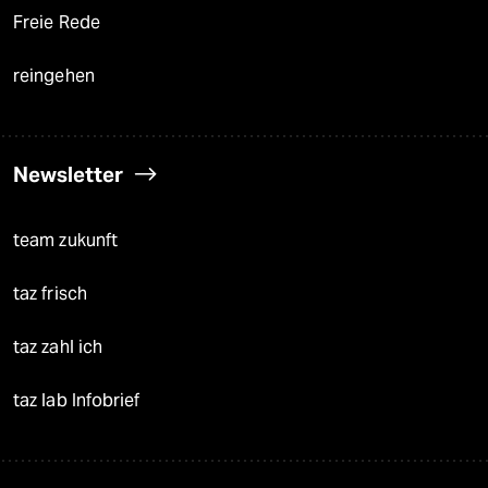
Freie Rede
reingehen
Newsletter
team zukunft
taz frisch
taz zahl ich
taz lab Infobrief