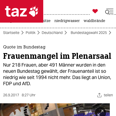

taz zahl ich
krieg in der ukraine
hitze
niedrigwasser
waldbrände

taz zahl ich
Startseite
Politik
Deutschland
Bundestagswahl 2025
taz zahl ich
themen
Quote im Bundestag
Frauenmangel im Plenarsaal
politik
Nur 218 Frauen, aber 491 Männer wurden in den
öko
neuen Bundestag gewählt, der Frauenanteil ist so
niedrig wie seit 1994 nicht mehr. Das liegt an Union,
gesellschaft
FDP und AfD.
kultur
26.9.2017
8:27 Uhr
teilen
sport