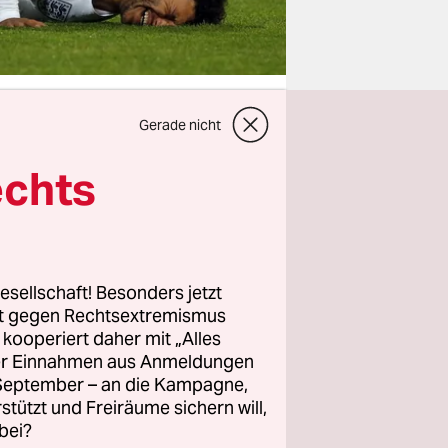
Gerade nicht
echts
 mit den
nd doch
sum wie das
me, dunkle
, den
esellschaft! Besonders jetzt
rt gegen Rechtsextremismus
z kooperiert daher mit „Alles
ller Einnahmen aus Anmeldungen
stehen,
. September – an die Kampagne,
lsonne der
rstützt und Freiräume sichern will,
bei?
n und