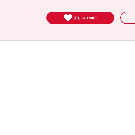
erne scheinen dürfen. Wer ist dabei, wenn im S
er großen Spektakel am Fußballfirmament stattfi

Ja, ich will
en? Auf wen fällt
kein Licht
im Fußballsommer 2