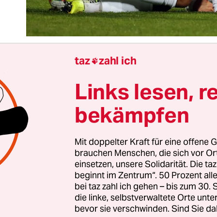
taz
zahl ich

Links lesen, r
ll fasziniert die Menschen. Anders ist das schon
en Verbänden. Die haben den Fußball im Griff u
bekämpfen
inbar nichts mit uns zu tun. Sie sind ein Faszino
 schwarze Löcher, dunkle Energie, Euronenströ
d dann gibt es Bereiche, die direkt etwas mit uns
Mit doppelter Kraft für eine offene G
brauchen Menschen, die sich vor O
s, zu tun haben.
einsetzen, unsere Solidarität. Die ta
beginnt im Zentrum“. 50 Prozent a
 die großen Ereignisse in der Fußballgalaxie an
bei taz zahl ich gehen – bis zum 30
r nach Nyon, von wo aus die europäische Fußbal
die linke, selbstverwaltete Orte unte
bevor sie verschwinden. Sind Sie da
t. Sie definiert die Regeln, nach denen die große