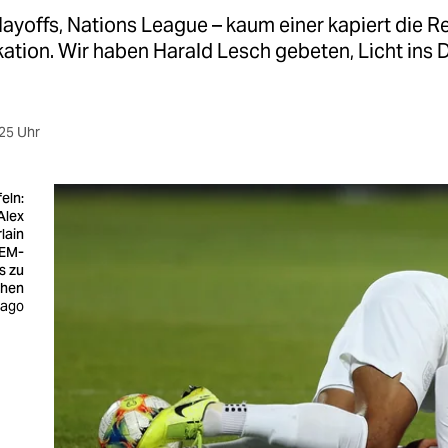
ayoffs, Nations League – kaum einer kapiert die R
ation. Wir haben Harald Lesch gebeten, Licht ins 
25 Uhr
eln:
Alex
lain
 EM-
s zu
ehen
mago