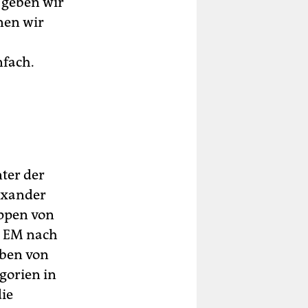
 geben wir
nen wir
nfach.
ter der
lexander
uppen von
e EM nach
aben von
egorien in
die