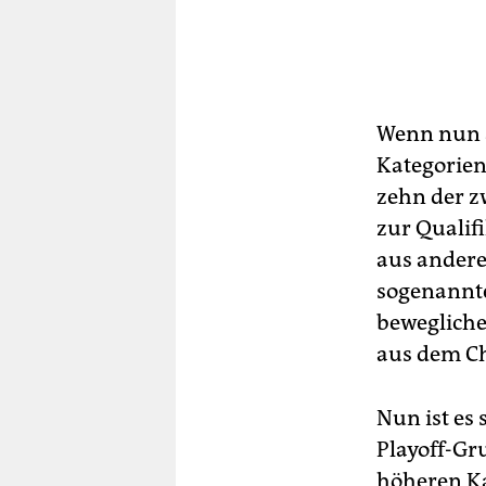
Wenn nun a
Kategorien
zehn der z
zur Qualif
aus andere
sogenannte
bewegliche
aus dem Ch
Nun ist es 
Playoff-Gr
höheren Ka