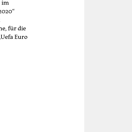
h im
2020“
k
e, für die
 „Uefa Euro