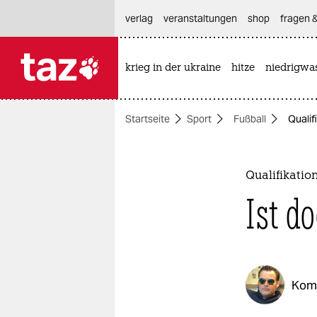
hautnavigation anspringen
hauptinhalt anspringen
footer anspringen
verlag
veranstaltungen
shop
fragen &
krieg in der ukraine
hitze
niedrigwa

taz zahl ich
taz zahl ich
Startseite
Sport
Fußball
Qualif
themen
politik
Qualifikatio
öko
Ist d
gesellschaft
kultur
Kom
sport