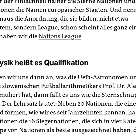
 der Einfachheit halber die Sterne Nationen und
ionen die Namen europäischer Staaten. Und nen
naus die Anordnung, die sie bilden, nicht etwa
em, sondern League, schon scheint alles ganz ei
haben wir die
Nations League
.
ysik heißt es Qualifikation
n wir uns dann an, was die Uefa-Astronomen un
s slowenischen Fußballarithmetikers Prof. Dr. A
rmuliert hat, dann fällt es uns wie die Sternschn
 Der Lehrsatz lautet: Neben 20 Nationen, die ein
d formen, wie wir es seit Jahrzehnten kennen, h
tionen die 16 Siegernationen, die sich in vier Kat
pe von Nationen als beste ausgezeichnet haben, 