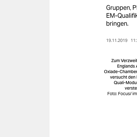
berlin
Gruppen, Pl
nord
EM-Qualifik
bringen.
wahrheit
verlag
19.11.2019
11:
verlag
Zum Verzweif
veranstaltungen
Englands 
Oxlade-Chamber
versucht den
shop
Quali-Modu
verst
fragen & hilfe
Foto: Focus/ i
unterstützen
abo
genossenschaft