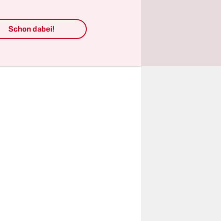
ommer 2020
ndet? Wer
Schon dabei!
020?