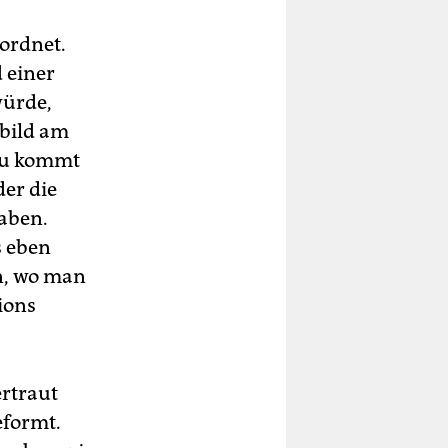
ordnet.
 einer
würde,
nbild am
hau kommt
der die
aben.
s eben
n, wo man
ions
rtraut
eformt.