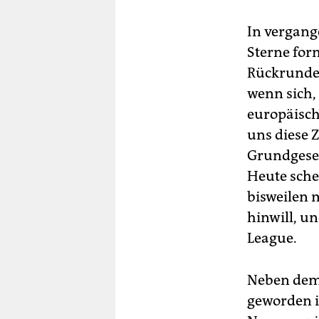
In vergang
Sterne for
Rückrunde,
wenn sich, 
europäisch
uns diese 
Grundgeset
Heute schei
bisweilen 
hinwill, u
League.
Neben dem 
geworden i