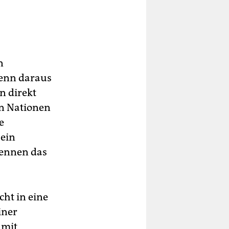
n
wenn daraus
n direkt
an Nationen
e
 ein
kennen das
cht in eine
iner
 mit