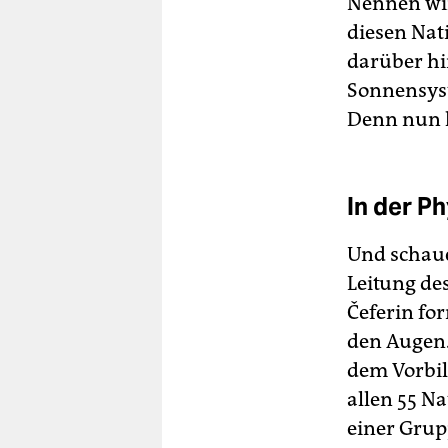
Nennen wir
diesen Nat
darüber hi
Sonnensyst
Denn nun 
In der Ph
Und schaue
Leitung de
Čeferin fo
den Augen.
dem Vorbil
allen 55 Na
einer Grup