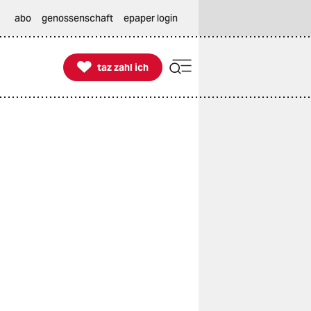
abo
genossenschaft
epaper login

taz zahl ich
taz zahl ich