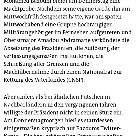
Mohamed Bazoum bleibt am Donnerstag eine
epaper login
Machtprobe.
Nachdem seine eigene Garde ihn am
Mittwochfrüh festgesetzt hatte
, war am späten
Mittwochabend eine Gruppe hochrangiger
Militärangehöriger im Fernsehen aufgetreten und
Oberstmajor Amadou Abdramane verkündete die
Absetzung des Präsidenten, die Auflösung der
verfassungsgemäßen Institutionen, die
Schließung aller Grenzen und die
Machtübernahme durch einen Nationalrat zur
Rettung des Vaterlandes (CNSP).
Aber anders als
bei ähnlichen Putschen in
Nachbarländern
in den vergangenen Jahren
willigte der Präsident nicht in seinen Sturz ein.
Am Donnerstagmorgen hieß es stattdessen
einigermaßen kryptisch auf Bazoums Twitter-