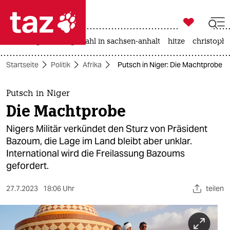

taz zahl ich
iran-krieg
landtagswahl in sachsen-anhalt
hitze
christophe

taz zahl ich
Startseite
Politik
Afrika
Putsch in Niger: Die Machtprobe
taz zahl ich
themen
Putsch in Niger
Die Machtprobe
politik
Nigers Militär verkündet den Sturz von Präsident
öko
Bazoum, die Lage im Land bleibt aber unklar.
International wird die Freilassung Bazoums
gesellschaft
gefordert.
kultur
27.7.2023
18:06 Uhr
teilen
sport