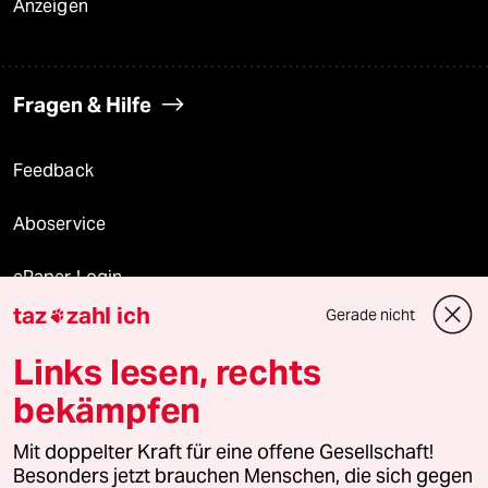
Anzeigen
Fragen & Hilfe
Feedback
Aboservice
ePaper Login
taz
zahl ich
Gerade nicht

Downloads für Abonnierende
Links lesen, rechts
bekämpfen
© 2026 taz Verlags und Vertriebs GmbH
Mit doppelter Kraft für eine offene Gesellschaft!
Alle Rechte vorbehalten. Bei rechtlichen Fragen oder für Genehmigungen
wenden Sie sich bitte an
lizenzen@taz.de
Besonders jetzt brauchen Menschen, die sich gegen