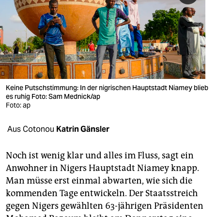
berlin
nord
wahrheit
verlag
verlag
Keine Putschstimmung: In der nigrischen Hauptstadt Niamey blieb
es ruhig Foto: Sam Mednick/ap
veranstaltungen
Foto: ap
shop
Aus Cotonou
Katrin Gänsler
fragen & hilfe
Noch ist wenig klar und alles im Fluss, sagt ein
unterstützen
Anwohner in Nigers Hauptstadt Niamey knapp.
Man müsse erst einmal abwarten, wie sich die
abo
kommenden Tage entwickeln. Der Staatsstreich
genossenschaft
gegen Nigers gewählten 63-jährigen Präsidenten