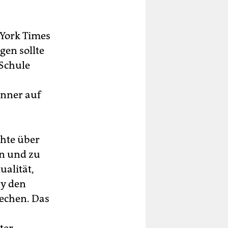
 York Times
gen sollte
 Schule
änner auf
chte über
ln und zu
ualität,
ry den
techen. Das