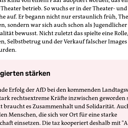
als Kind von einem Paar adoptiert worden, das ei
-Theater betrieb. So wuchs er in der Theater- und
e auf. Er begann nicht nur erstaunlich früh, Th
en, sondern war sich auch schon als Jugendlicher
tät bewusst. Nicht zuletzt das spielte eine Roll
n, Selbstbetrug und der Verkauf falscher Images
urden.
gierten stärken
nde Erfolg der AfD bei den kommenden Landtags
 stark rechtsextreme Kräfte inzwischen geworden 
zt braucht es Zusammenhalt und Solidarität. Auc
en Menschen, die sich vor Ort für eine starke
schaft einsetzen. Die taz kooperiert deshalb mit "A