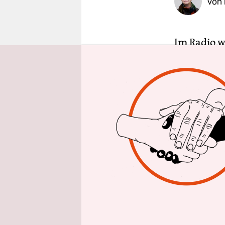
Von
epaper login
Im Radio w
Albee ist g
aufblitzt: 
schwarzen 
vorschiebt
jungen Gas
eigenen E
Als Kind h
berühmten 
aller Ehes
für Erwach
koppelt, w