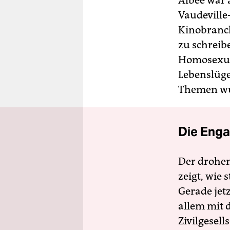
Albee war 
Vaudeville
Kinobranch
zu schreib
Homosexuali
Lebenslüge
Themen w
Die Enga
Der drohe
zeigt, wie
Gerade jet
allem mit d
Zivilgesell