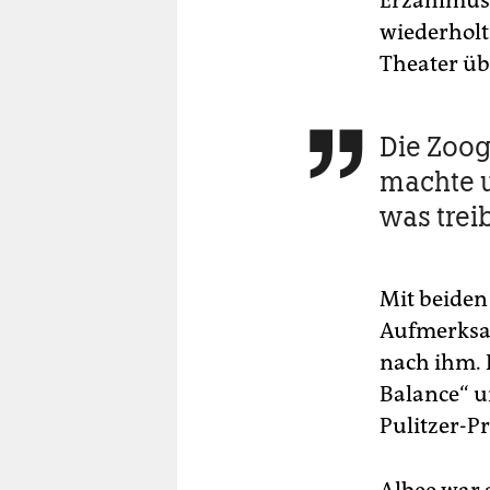
Erzählmust
wiederholt
Theater üb
Die Zoog

machte u
was trei
Mit beiden
Aufmerksam
nach ihm. 
Balance“ u
Pulitzer-P