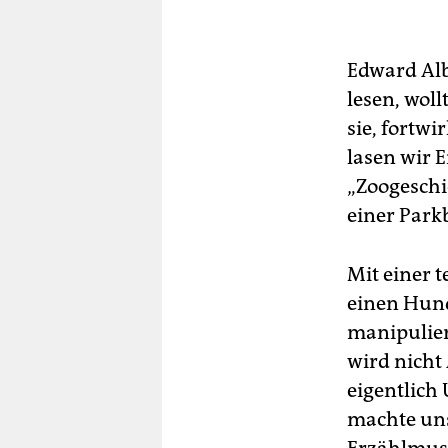
Edward Alb
lesen, wol
sie, fortwi
lasen wir 
„Zoogeschi
einer Park
Mit einer 
einen Hund
manipulier
wird nicht
eigentlich
machte uns