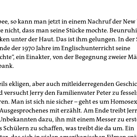
ee, so kann man jetzt in einem Nachruf der New
lte nicht, dass man seine Stücke mochte. Beunruhi
rken unter der Haut. Das ist ihm gelungen. In der
Ende der 1970 Jahre im Englischunterricht seine
chte“, ein Einakter, von der Begegnung zweier M
bank.
teils ekligen, aber auch mitleiderregenden Geschi
 versucht Jerry den Familienvater Peter zu fesse
en. Man ist sich nie sicher – geht es um Homosex
 Ausgesprochenes mit erzählt. Am Ende treibt Jer
 Unbekannten dazu, ihn mit einem Messer zu ers
 Schülern zu schaffen, was treibt die da um. Ein