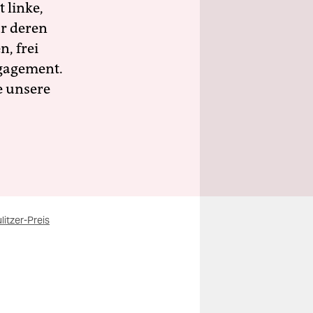
 linke,
ür deren
n, frei
ngagement.
e unsere
litzer-Preis