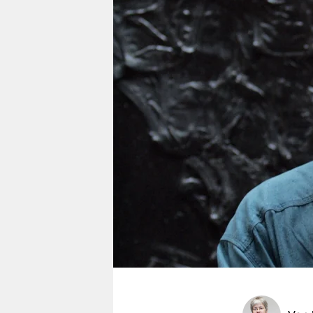
berlin
nord
wahrheit
verlag
verlag
veranstaltungen
shop
fragen & hilfe
unterstützen
abo
genossenschaft