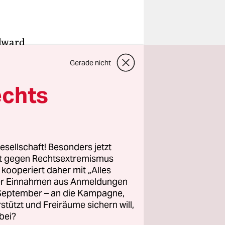
Edward
n sofort
Gerade nicht
htoupierten
ten
echts
“ einen
Augen des
esellschaft! Besonders jetzt
rt gegen Rechtsextremismus
ees
z kooperiert daher mit „Alles
zur Mutter
ller Einnahmen aus Anmeldungen
ndes Kino
. September – an die Kampagne,
hren
rstützt und Freiräume sichern will,
bei?
lkohol