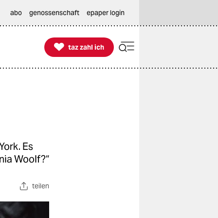
abo
genossenschaft
epaper login

taz zahl ich
taz zahl ich
York. Es
inia Woolf?“
teilen