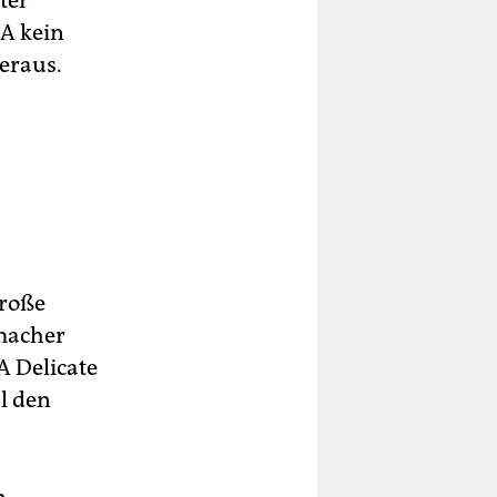
ter
SA kein
eraus.
große
macher
A Delicate
l den