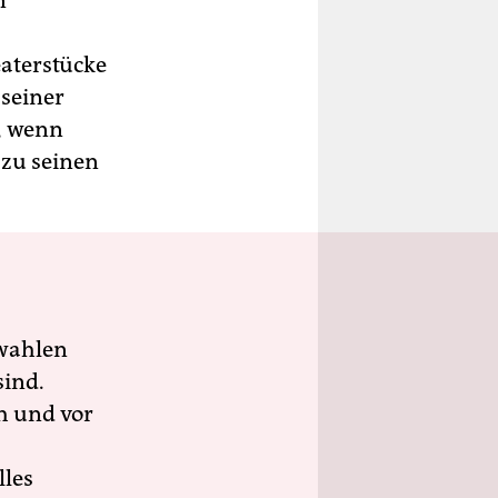
n
eaterstücke
 seiner
e, wenn
 zu seinen
wahlen
sind.
h und vor
lles