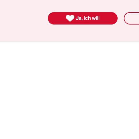
können, ein Trubel von Gefühlen, von Widersprü
die mitreißen, obwohl man sie nicht versteht, all

Ja, ich will
ma. Viel Stoff, um mit meiner älteren Schwester 
 grübeln.