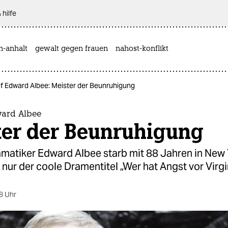
 hilfe
n-anhalt
gewalt gegen frauen
nahost-konflikt
f Edward Albee: Meister der Beunruhigung
ard Albee
ter der Beunruhigung
matiker Edward Albee starb mit 88 Jahren in New 
t nur der coole Dramentitel „Wer hat Angst vor Virg
8 Uhr