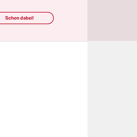
chen, von
 das lag in
Schon dabei!
lange