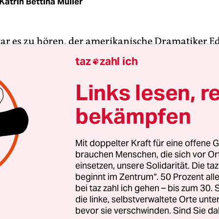
Katrin Bettina Müller
ar es zu hören, der amerikanische Dramatiker 
estorben. Es ist ein Filmbild, das mit seinem Name
taz
zahl ich

Wie Elizabeth Taylor, leicht alkoholisiert, mit hoc
Haaren und in engen schwarzen Hosen, die Hüf
Links lesen, r
 und mit dem Satz „An die Gewehre, junger Mann
bekämpfen
t zum Tanzen auffordert, provozierend vor den 
hemanns.
Mit doppelter Kraft für eine offene G
brauchen Menschen, die sich vor O
abe ich die 1966 entstandene Verfilmung von Alb
einsetzen, unsere Solidarität. Die ta
Drama „Wer hat Angst vor Virginia Woolf?“, das 
beginnt im Zentrum“. 50 Prozent a
chlachten werden sollte, gesehen, höchst aufrege
bei taz zahl ich gehen – bis zum 30
sene. Wie sich Aufsässigkeit mit sexuellem Bege
die linke, selbstverwaltete Orte unte
bevor sie verschwinden. Sind Sie da
ie emanzipative Gesten sich mit dem Absturz in A