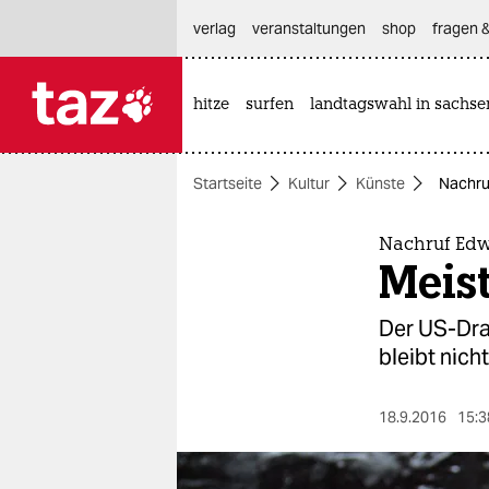
hautnavigation anspringen
hauptinhalt anspringen
footer anspringen
verlag
veranstaltungen
shop
fragen &
hitze
surfen
landtagswahl in sachse

taz zahl ich
taz zahl ich
Startseite
Kultur
Künste
Nachru
themen
politik
Nachruf Edw
Meis
öko
Der US-Dra
gesellschaft
bleibt nich
kultur
18.9.2016
15:3
sport