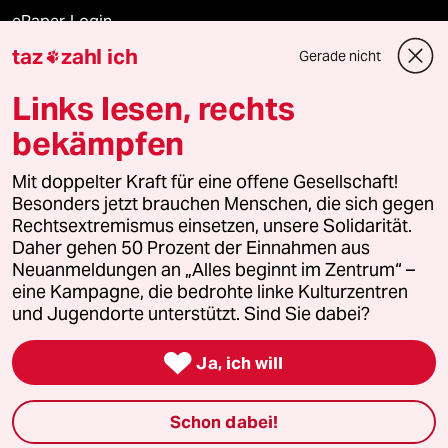
ePaper Login
taz
zahl ich
Gerade nicht

Downloads für Abonnierende
Links lesen, rechts
bekämpfen
© 2026 taz Verlags und Vertriebs GmbH
Mit doppelter Kraft für eine offene Gesellschaft!
Alle Rechte vorbehalten. Bei rechtlichen Fragen oder für Genehmigungen
wenden Sie sich bitte an
lizenzen@taz.de
Besonders jetzt brauchen Menschen, die sich gegen
Rechtsextremismus einsetzen, unsere Solidarität.
Daher gehen 50 Prozent der Einnahmen aus
Feedback
Redaktionsstatut
Kommune-Richtlinien
KI-
Neuanmeldungen an „Alles beginnt im Zentrum“ –
eine Kampagne, die bedrohte linke Kulturzentren
Leitlinie
Informant
Datenschutz
Impressum
AGB
und Jugendorte unterstützt. Sind Sie dabei?
Seitenwende
Einwilligungen widerrufen (Ads)

Ja, ich will
Schon dabei!