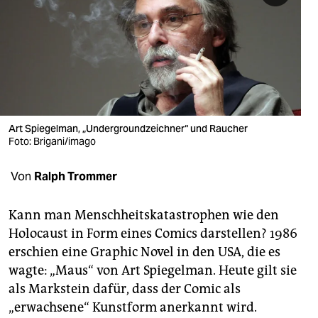
berlin
nord
wahrheit
verlag
verlag
Art Spiegelman, „Undergroundzeichner“ und Raucher
Foto: Brigani/imago
veranstaltungen
Von
Ralph Trommer
shop
fragen & hilfe
Kann man Menschheitskatastrophen wie den
Holocaust in Form eines Comics darstellen? 1986
unterstützen
erschien eine Graphic Novel in den USA, die es
abo
wagte: „Maus“ von Art Spiegelman. Heute gilt sie
als Markstein dafür, dass der Comic als
genossenschaft
„erwachsene“ Kunstform anerkannt wird.