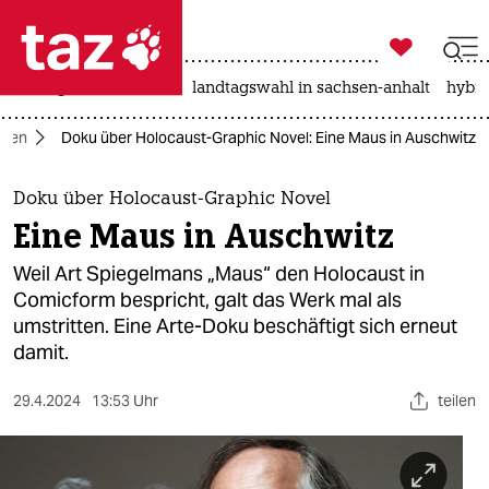

taz zahl ich
niedrigwasser
rente
landtagswahl in sachsen-anhalt
hybri

taz zahl ich
dien
Doku über Holocaust-Graphic Novel: Eine Maus in Auschwitz
taz zahl ich
themen
Doku über Holocaust-Graphic Novel
Eine Maus in Auschwitz
politik
Weil Art Spiegelmans „Maus“ den Holocaust in
öko
Comicform bespricht, galt das Werk mal als
umstritten. Eine Arte-Doku beschäftigt sich erneut
gesellschaft
damit.
kultur
29.4.2024
13:53 Uhr
teilen
sport