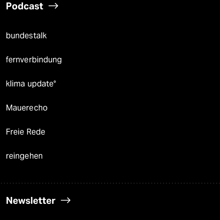
Podcast
bundestalk
fernverbindung
klima update°
Mauerecho
Freie Rede
reingehen
Newsletter