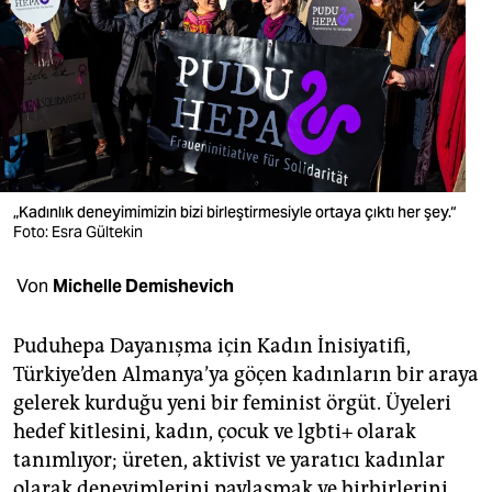
berlin
nord
wahrheit
verlag
verlag
„Kadınlık deneyimimizin bizi birleştirmesiyle ortaya çıktı her şey.“
Foto: Esra Gültekin
veranstaltungen
shop
Von
Michelle Demishevich
fragen & hilfe
Puduhepa Dayanışma için Kadın İnisiyatifi,
unterstützen
Türkiye’den Almanya’ya göçen kadınların bir araya
gelerek kurduğu yeni bir feminist örgüt. Üyeleri
abo
hedef kitlesini, kadın, çocuk ve lgbti+ olarak
genossenschaft
tanımlıyor; üreten, aktivist ve yaratıcı kadınlar
olarak deneyimlerini paylaşmak ve birbirlerini