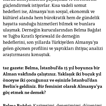
epaper login
güçlendirmek istiyorlar. Kısa vadeli somut
hedefleri ise, Almanya’nın sosyal, ekonomik ve
kültürel alanda hem bürokratik hem de gündelik
hayatta sunduğu hizmetleri bilmek ve bunlara
ulaşmak. Derneğin kurucularından Belma Bağdat
ve Tuğba Kıratlı Spriewald ile derneğin
hedeflerini, son yıllarda Türkiye’den Almanya’ya
gelen göçmen profilini ve yaptıkları ihtiyaç analizi
araştırmasını konuştuk.
taz gazete: Belma, İstanbul’da 15 yıl boyunca bir
Alman vakfında çalıştınız. Yaklaşık iki buçuk yıl
önceyse iki çocuğunuz ve eşinizle İstanbul’dan
Berlin’e geldiniz. Bir feminist olarak Almanya’ya
göç etmek ne demek?
Belma Bağdat
: Kariyerimi, deneyimimi, düzenimi