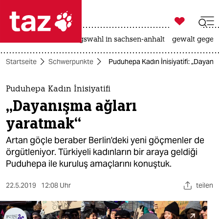

taz zahl ich
hitze
surfen
landtagswahl in sachsen-anhalt
gewalt gegen

taz zahl ich
Startseite
Schwerpunkte
Puduhepa Kadın İnisiyatifi: „Dayanı
taz zahl ich
themen
Puduhepa Kadın İnisiyatifi
„Dayanışma ağları
politik
yaratmak“
öko
Artan göçle beraber Berlin'deki yeni göçmenler de
örgütleniyor. Türkiyeli kadınların bir araya geldiği
gesellschaft
Puduhepa ile kuruluş amaçlarını konuştuk.
kultur
22.5.2019
12:08 Uhr
teilen
sport