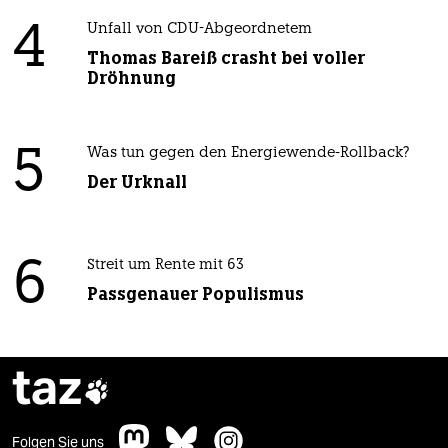
4
Unfall von CDU-Abgeordnetem
Thomas Bareiß crasht bei voller
Dröhnung
5
Was tun gegen den Energiewende-Rollback?
Der Urknall
6
Streit um Rente mit 63
Passgenauer Populismus
taz

Folgen Sie uns