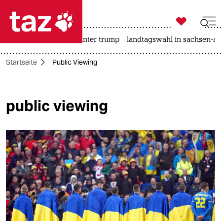

taz zahl ich
nahost-konflikt
usa unter trump
landtagswahl in sachsen-an

taz zahl ich
Startseite
Public Viewing
taz zahl ich
themen
public viewing
politik
öko
gesellschaft
kultur
sport