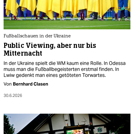
berlin
nord
wahrheit
Fußballschauen in der Ukraine
verlag
Public Viewing, aber nur bis
Mitternacht
verlag
In der Ukraine spielt die WM kaum eine Rolle. In Odessa
veranstaltungen
muss man die Fußballbegeisterten erstmal finden. In
Lwiw gedenkt man eines getöteten Torwartes.
shop
Von
Bernhard Clasen
fragen & hilfe
30.6.2026
unterstützen
abo
genossenschaft