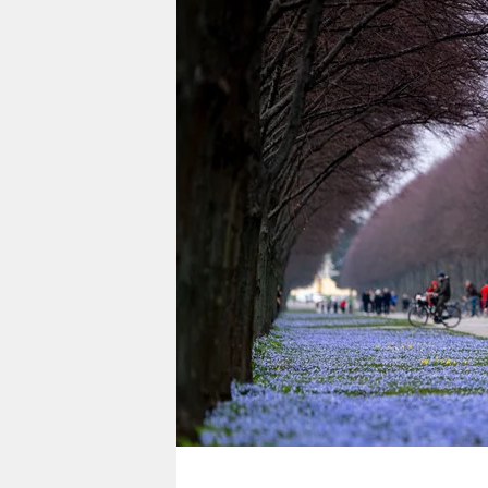
berlin
nord
wahrheit
verlag
verlag
veranstaltungen
shop
fragen & hilfe
unterstützen
abo
genossenschaft