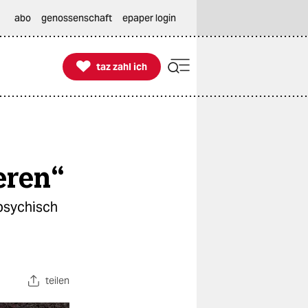
abo
genossenschaft
epaper login

taz zahl ich
taz zahl ich
eren“
psychisch
teilen