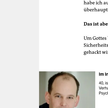
habe ich a
überhaupt 
Das ist ab
Um Gottes W
Sicherheit
gehackt wi
Im I
40, i
Verha
Psyc