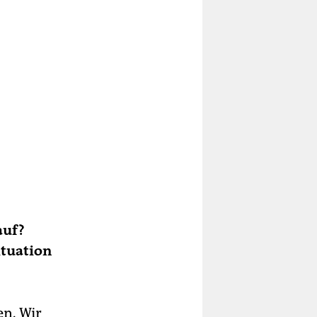
auf?
ituation
en. Wir