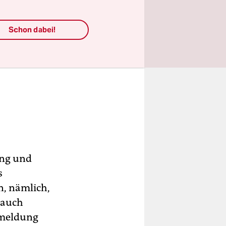
Schon dabei!
ung und
s
n, nämlich,
h auch
kmeldung