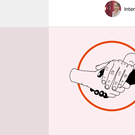
epaper login
Inte
taz: Herr 
Christoph 
unsere Pr
unsere Kin
war der ei
erste Vide