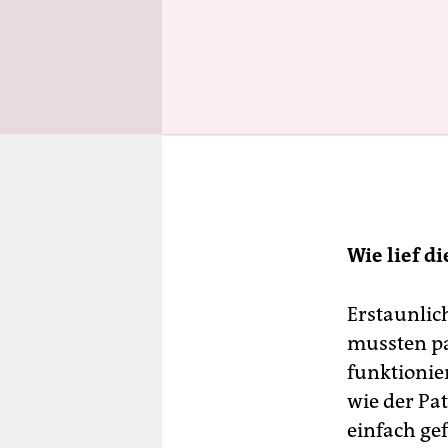
Wie lief di
Erstaunlic
mussten par
funktionie
wie der Pat
einfach ge