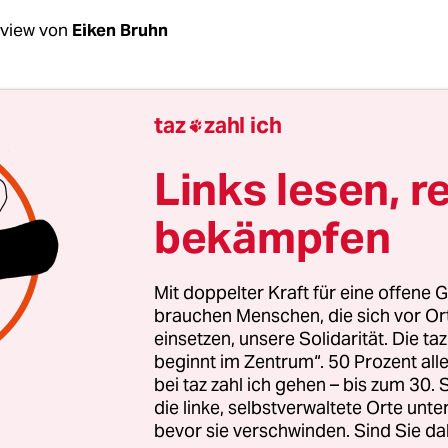
rview von
Eiken Bruhn
Sülz, wie arbeiten Sie gerade?
taz
zahl ich

Sülz:
Sehr eingeschränkt. Meine Frau und ich ste
Links lesen, r
axen auf Videobehandlung um und nebenbei bet
bekämpfen
der. Den letzten Patienten habe ich am Freitag g
nzige in der Woche. Am selben Tag hatte ich auch
obehandlung.
Mit doppelter Kraft für eine offene G
brauchen Menschen, die sich vor O
einsetzen, unsere Solidarität. Die ta
beginnt im Zentrum“. 50 Prozent a
bei taz zahl ich gehen – bis zum 30
die linke, selbstverwaltete Orte unte
bevor sie verschwinden. Sind Sie da