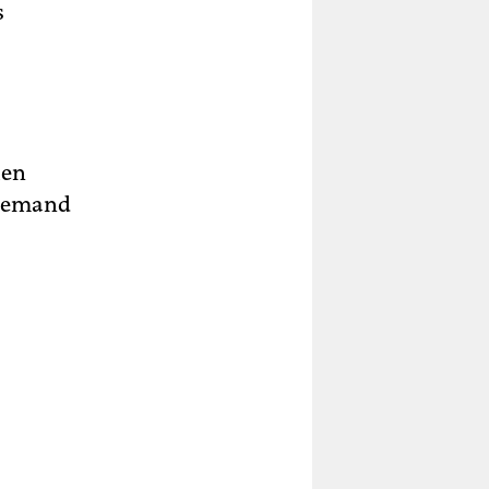
s
hen
 jemand