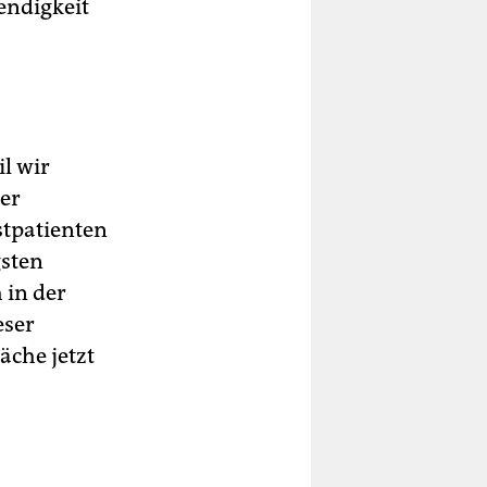
endigkeit
il wir
er
stpatienten
gsten
 in der
eser
äche jetzt