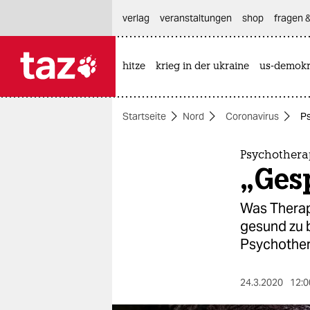
hautnavigation anspringen
hauptinhalt anspringen
footer anspringen
verlag
veranstaltungen
shop
fragen &
hitze
krieg in der ukraine
us-demokr

taz zahl ich
taz zahl ich
Startseite
Nord
Coronavirus
Ps
themen
politik
Psychothera
„Gesp
öko
Was Therap
gesellschaft
gesund zu b
Psychothe
kultur
sport
24.3.2020
12:0