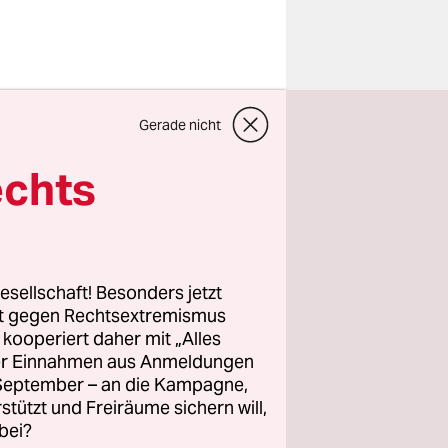
Gerade nicht
llen gerade
echts
reuen wir
esehen, das
 meine
esellschaft! Besonders jetzt
rt gegen Rechtsextremismus
z kooperiert daher mit „Alles
ller Einnahmen aus Anmeldungen
. September – an die Kampagne,
rstützt und Freiräume sichern will,
bei?