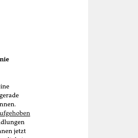
onie
eine
gerade
önnen.
aufgehoben
andlungen
nnen jetzt