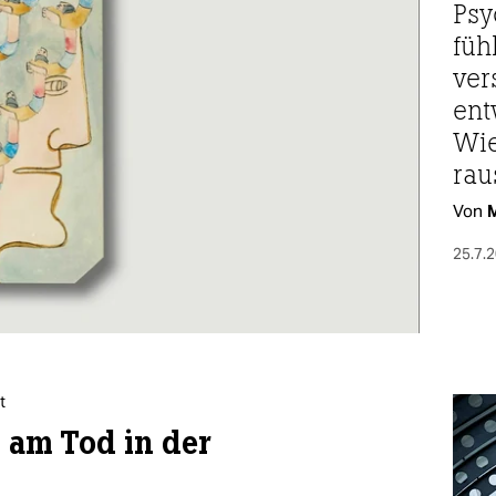
Psy
fühl
ver
ent
Wie
rau
Von
M
25.7.
t
d am Tod in der