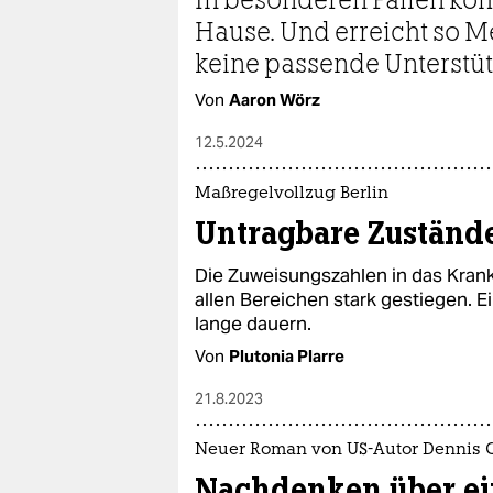
Hause. Und erreicht so Me
keine passende Unterstü
Von
Aaron Wörz
12.5.2024
Maßregelvollzug Berlin
Untragbare Zuständ
Die Zuweisungszahlen in das Kran
allen Bereichen stark gestiegen. E
lange dauern.
Von
Plutonia Plarre
21.8.2023
Neuer Roman von US-Autor Dennis 
Nachdenken über ei