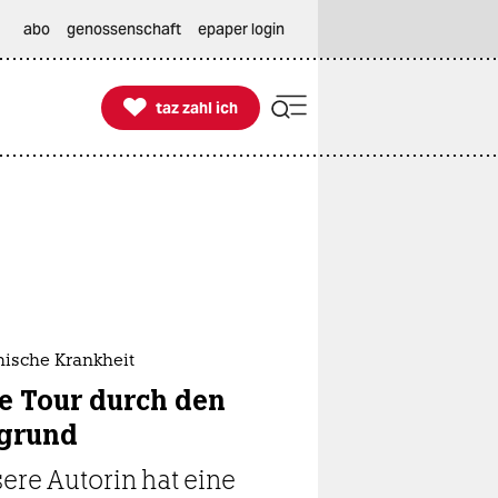
abo
genossenschaft
epaper login

taz zahl ich
taz zahl ich
hische Krankheit
e Tour durch den
grund
ere Autorin hat eine