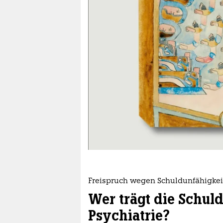
berlin
nord
wahrheit
verlag
verlag
veranstaltungen
shop
fragen & hilfe
unterstützen
Freispruch wegen Schuldunfähigkei
abo
Wer trägt die Schul
genossenschaft
Psychiatrie?