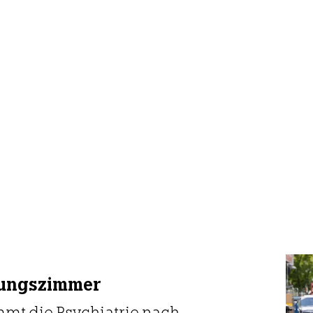
lungszimmer
mt die Psychiatrie nach