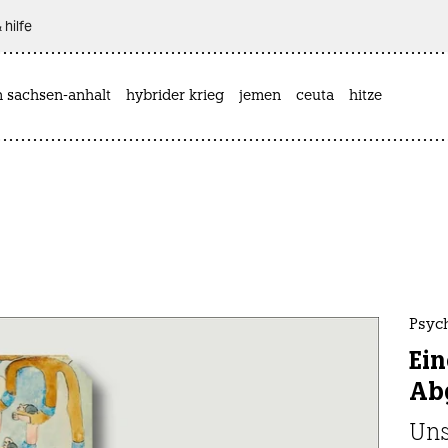
 hilfe
n sachsen-anhalt
hybrider krieg
jemen
ceuta
hitze
Psyc
Ein
Ab
Uns