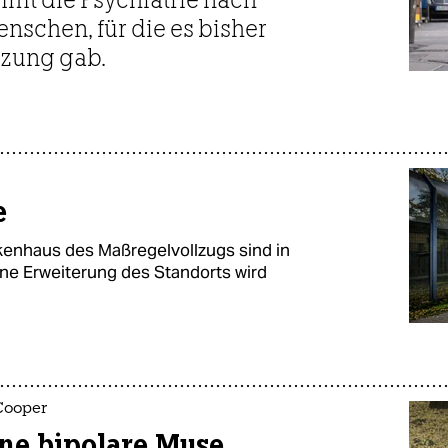
nschen, für die es bisher
tzung gab.
e
kenhaus des Maßregelvollzugs sind in
ine Erweiterung des Standorts wird
Cooper
ne bipolare Muse