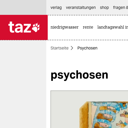
hautnavigation anspringen
hauptinhalt anspringen
footer anspringen
verlag
veranstaltungen
shop
fragen &
niedrigwasser
rente
landtagswahl i

taz zahl ich
taz zahl ich
Startseite
Psychosen
themen
politik
psychosen
öko
gesellschaft
kultur
sport