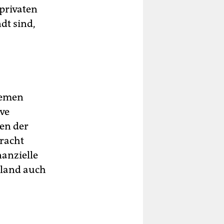
privaten
dt sind,
temen
ve
en der
tracht
nanzielle
hland auch