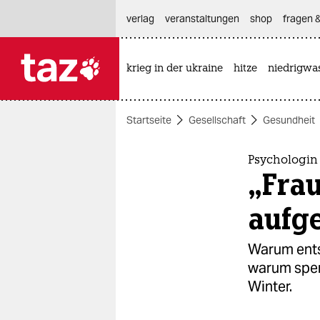
hautnavigation anspringen
hauptinhalt anspringen
footer anspringen
verlag
veranstaltungen
shop
fragen &
krieg in der ukraine
hitze
niedrigwa

taz zahl ich
taz zahl ich
Startseite
Gesellschaft
Gesundheit
themen
politik
Psychologi
„Frau
öko
aufg
gesellschaft
Warum ents
kultur
warum spen
Winter.
sport