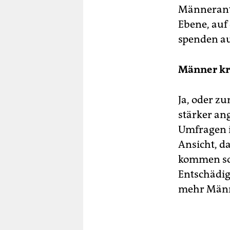
Männerante
Ebene, auf
spenden au
Männer kri
Ja, oder z
stärker an
Umfragen i
Ansicht, d
kommen sol
Entschädig
mehr Männ