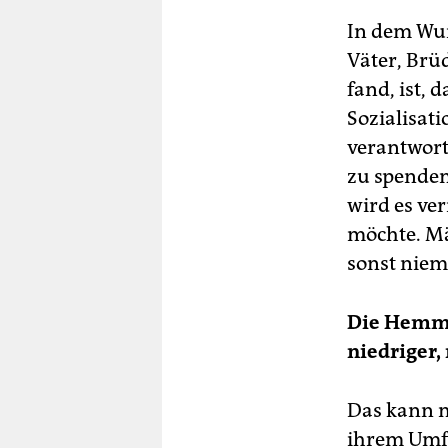
In dem Wun
Väter, Brü
fand, ist, 
Sozialisati
verantwortl
zu spenden
wird es ver
möchte. Mä
sonst niem
Die Hemmsc
niedriger,
Das kann m
ihrem Umfe