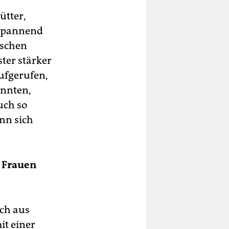
ütter,
 spannend
ischen
ster stärker
aufgerufen,
önnten,
uch so
nn sich
r Frauen
ch aus
it einer