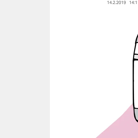
berlin
14.2.2019
14:1
nord
wahrheit
verlag
verlag
veranstaltungen
shop
fragen & hilfe
unterstützen
abo
genossenschaft