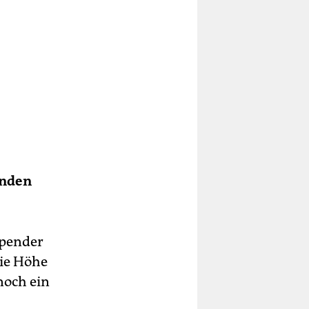
enden
Spender
die Höhe
noch ein