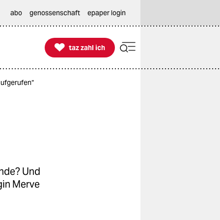
abo
genossenschaft
epaper login

taz zahl ich
taz zahl ich
aufgerufen“
ende? Und
gin Merve