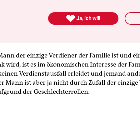
er auch bei der Entscheidung für eine Organspen
turelle und ökonomische Faktoren, die aber mei

r verwoben sind.
Ja, ich will
n Sie das?
ann der einzige Verdiener der Familie ist und ei
k wird, ist es im ökonomischen Interesse der Fami
einen Verdienstausfall erleidet und jemand and
r Mann ist aber ja nicht durch Zufall der einzige
fgrund der Geschlechterrollen.