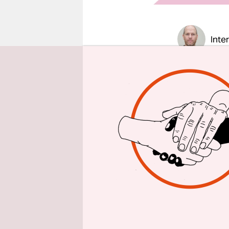
epaper login
Inte
taz am wo
erklären s
Indien, au
Merve Win
der Tat wel
und der Ro
Sichkümmer
Männer. Da
Frauen den