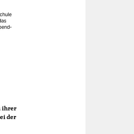
schule
das
ebend­
 ihrer
ei der