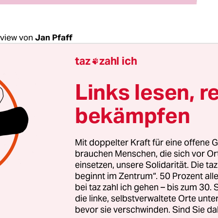
rview von
Jan Pfaff
taz
zahl ich

chenende: Frau Winter, deutlich mehr Frauen 
Links lesen, r
ich zu einer Lebendorganspende bereit. Nicht n
ch in den USA, Spanien oder Deutschland. Woran
bekämpfen
ter:
Dieses Ungleichgewicht der Geschlechter k
Mit doppelter Kraft für eine offene G
tweit beobachten. Frauen fällt aufgrund ihrer Soz
brauchen Menschen, die sich vor O
llenerwartungen in der Regel die Aufgabe des
einsetzen, unsere Solidarität. Die ta
beginnt im Zentrum“. 50 Prozent a
ns zu, sie fühlen sich da auch stärker angespro
bei taz zahl ich gehen – bis zum 30
s sehen wir etwa in der Pflege und der Care-Arbe
die linke, selbstverwaltete Orte unte
 weitaus größeren Teil leisten. Offenbar wirken d
bevor sie verschwinden. Sind Sie da