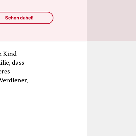
de. Hinzu
st
Schon dabei!
n Kind
lie, dass
eres
 Verdiener,