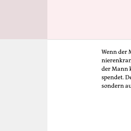
Rollenbild
kommen kul
miteinande
Wie meine
Wenn der M
nierenkran
der Mann k
spendet. De
sondern au