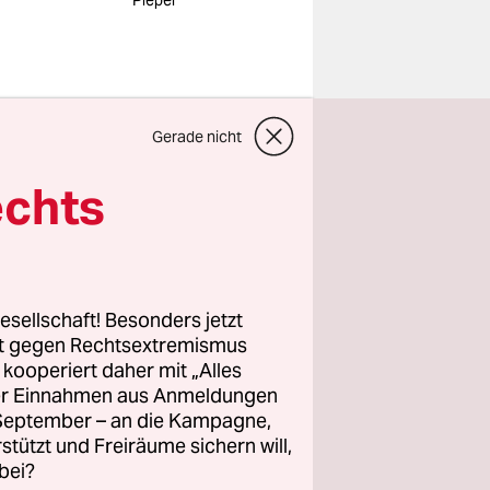
Pieper
Gerade nicht
als Männer
echts
ur in
 liegt das?
ann man in
esellschaft! Besonders jetzt
ialisation
rt gegen Rechtsextremismus
z kooperiert daher mit „Alles
ller Einnahmen aus Anmeldungen
chen als
. September – an die Kampagne,
it, wo
rstützt und Freiräume sichern will,
iese
bei?