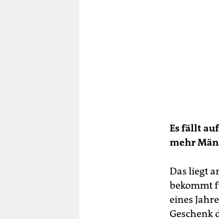
Es fällt a
mehr Männe
Das liegt 
bekommt fü
eines Jahr
Geschenk d