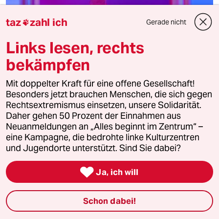
taz
zahl ich
Gerade nicht

Links lesen, rechts
bekämpfen
Mit doppelter Kraft für eine offene Gesellschaft!
Besonders jetzt brauchen Menschen, die sich gegen
Transplantationen in den neuen 20ern
Rechtsextremismus einsetzen, unsere Solidarität.
Die Fremde in mir
Daher gehen 50 Prozent der Einnahmen aus
Neuanmeldungen an „Alles beginnt im Zentrum“ –
Unsere Autorin sieht, weil eine andere nicht mehr sehen
eine Kampagne, die bedrohte linke Kulturzentren
kann. Von einer neuen Hornhaut und einer Gesellschaft,
die blind für die Forschung ist.
und Jugendorte unterstützt. Sind Sie dabei?
Von
Waltraud Schwab

Ja, ich will
Schon dabei!