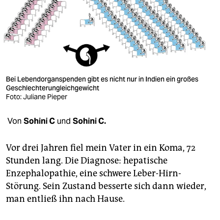
berlin
nord
wahrheit
verlag
Bei Lebendorganspenden gibt es nicht nur in Indien ein großes
verlag
Geschlechterungleichgewicht
Foto: Juliane Pieper
veranstaltungen
Von
Sohini C
und
Sohini C.
shop
fragen & hilfe
Vor drei Jahren fiel mein Vater in ein Koma, 72
Stunden lang. Die Diagnose: hepatische
unterstützen
Enzephalopathie, eine schwere Leber-Hirn-
abo
Störung. Sein Zustand besserte sich dann wieder,
man entließ ihn nach Hause.
genossenschaft