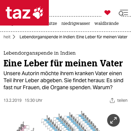

taz zahl ich
krieg in der ukraine
hitze
niedrigwasser
waldbrände

taz zahl ich
dheit
Lebendorganspende in Indien: Eine Leber für meinen Vater
taz zahl ich
themen
Lebendorganspende in Indien
Eine Leber für meinen Vater
politik
Unsere Autorin möchte ihrem kranken Vater einen
öko
Teil ihrer Leber abgeben. Sie findet heraus: Es sind
fast nur Frauen, die Organe spenden. Warum?
gesellschaft
13.2.2019
15:30 Uhr
teilen
kultur
sport