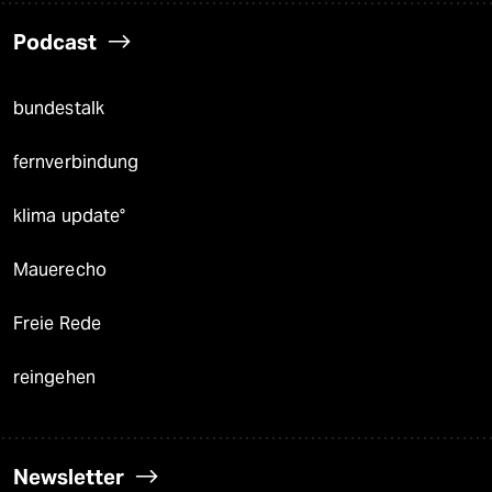
Podcast
bundestalk
fernverbindung
klima update°
Mauerecho
Freie Rede
reingehen
Newsletter