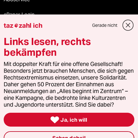
ePaper Login
taz
zahl ich
Gerade nicht

Downloads für Abonnierende
Links lesen, rechts
bekämpfen
© 2026 taz Verlags und Vertriebs GmbH
Mit doppelter Kraft für eine offene Gesellschaft!
Alle Rechte vorbehalten. Bei rechtlichen Fragen oder für Genehmigungen
wenden Sie sich bitte an
lizenzen@taz.de
Besonders jetzt brauchen Menschen, die sich gegen
Rechtsextremismus einsetzen, unsere Solidarität.
Daher gehen 50 Prozent der Einnahmen aus
Feedback
Redaktionsstatut
Kommune-Richtlinien
KI-
Neuanmeldungen an „Alles beginnt im Zentrum“ –
eine Kampagne, die bedrohte linke Kulturzentren
Leitlinie
Informant
Datenschutz
Impressum
AGB
und Jugendorte unterstützt. Sind Sie dabei?
Seitenwende
Einwilligungen widerrufen (Ads)

Ja, ich will