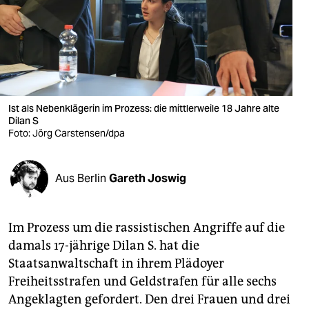
berlin
nord
wahrheit
verlag
Ist als Nebenklägerin im Prozess: die mittlerweile 18 Jahre alte
Dilan S
verlag
Foto: Jörg Carstensen/dpa
veranstaltungen
shop
Aus Berlin
Gareth Joswig
fragen & hilfe
Im Prozess um die rassistischen Angriffe auf die
unterstützen
damals 17-jährige Dilan S. hat die
abo
Staatsanwaltschaft in ihrem Plädoyer
Freiheitsstrafen und Geldstrafen für alle sechs
genossenschaft
Angeklagten gefordert. Den drei Frauen und drei