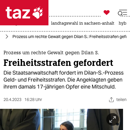

taz zahl ich
niedrigwasser
rente
landtagswahl in sachsen-anhalt
hybri

taz zahl ich
us
Prozess um rechte Gewalt gegen Dilan S.: Freiheitsstrafen gefor
taz zahl ich
themen
Prozess um rechte Gewalt gegen Dilan S.
Freiheitsstrafen gefordert
politik
Die Staatsanwaltschaft fordert im Dilan-S.-Prozess
öko
Geld- und Freiheitsstrafen. Die Angeklagten geben
ihrem damals 17-jährigen Opfer eine Mitschuld.
gesellschaft
20.4.2023
16:28 Uhr
teilen
kultur
sport