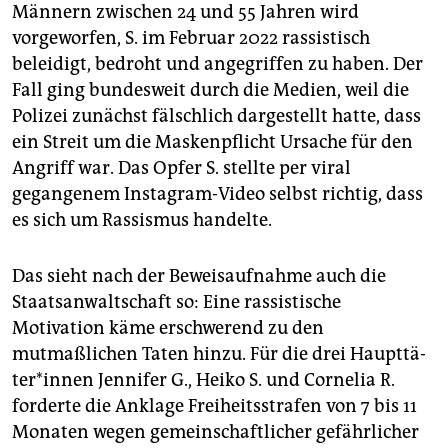
epaper login
Männern zwischen 24 und 55 Jahren wird
vorgeworfen, S. im Februar 2022 rassistisch
beleidigt, bedroht und angegriffen zu haben. Der
Fall ging bundesweit durch die Medien, weil die
Polizei zunächst fälschlich dargestellt hatte, dass
ein Streit um die Maskenpflicht Ursache für den
Angriff war. Das Opfer S. stellte per viral
gegangenem Instagram-Video selbst richtig, dass
es sich um Rassismus handelte.
Das sieht nach der Beweisaufnahme auch die
Staatsanwaltschaft so: Eine rassistische
Motivation käme erschwerend zu den
mutmaßlichen Taten hinzu. Für die drei Haupt­tä­
te­r*in­nen Jennifer G., Heiko S. und Cornelia R.
forderte die Anklage Freiheitsstrafen von 7 bis 11
Monaten wegen gemeinschaftlicher gefährlicher