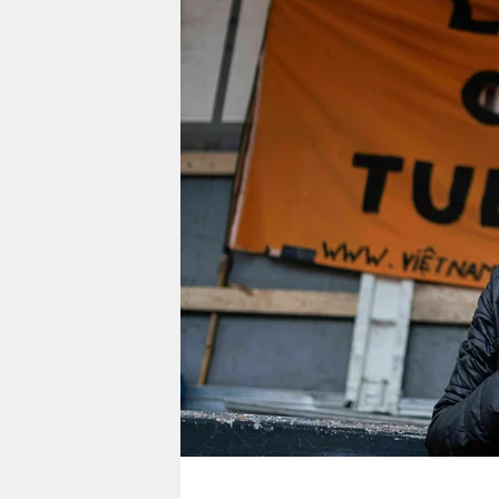
berlin
nord
wahrheit
verlag
verlag
veranstaltungen
shop
fragen & hilfe
unterstützen
abo
genossenschaft