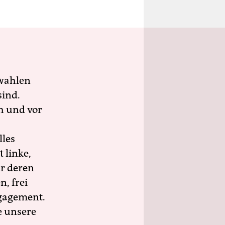
wahlen
sind.
h und vor
lles
 linke,
ür deren
n, frei
ngagement.
e unsere