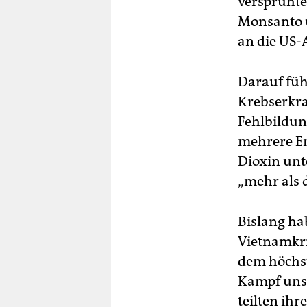
versprühte
Monsanto u
an die US-
Darauf füh
Krebserkra
Fehlbildun
mehrere En
Dioxin unt
„mehr als d
Bislang ha
Vietnamkri
dem höchst
Kampf unse
teilten ih