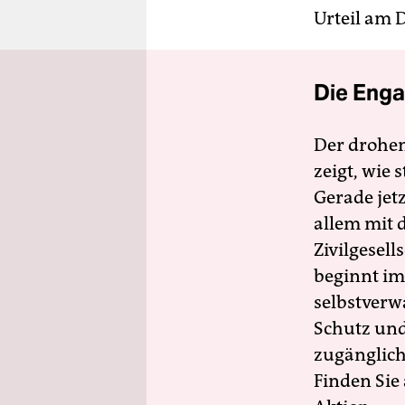
Urteil am 
Die Enga
Der drohe
zeigt, wie
Gerade jet
allem mit d
Zivilgesell
beginnt im
selbstverw
Schutz und 
zugänglich
Finden Sie