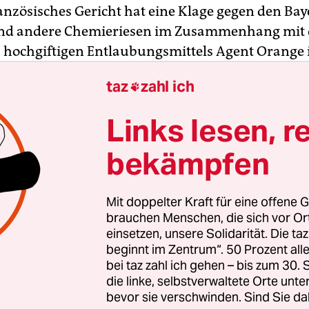
ranzösisches Gericht hat eine Klage gegen den Bay
nd andere Chemieriesen im Zusammenhang mit
s hochgiftigen Entlaubungsmittels Agent Orange
ieg
auch in zweiter Instanz abgewiesen
. Das
taz
zahl ich

richt in Paris erklärte die Klage einer 82-jährig
vietnamesischer Herkunft am Donnerstag für un
Links lesen, r
gte damit ein erstes Urteil von 2021. Die Klägerin
rem ihre unheilbare Krebserkrankung auf Agen
bekämpfen
Mit doppelter Kraft für eine offene G
r Richter
folgten der Einschätzung des früheren Ur
brauchen Menschen, die sich vor O
ie Chemiekonzerne auf Immunität berufen können
einsetzen, unsere Solidarität. Die ta
beginnt im Zentrum“. 50 Prozent a
krieg „auf Anweisung“ der US-Regierung gehand
bei taz zahl ich gehen – bis zum 30
ischen Gerichte seien deshalb nicht zuständig für
die linke, selbstverwaltete Orte unte
bevor sie verschwinden. Sind Sie da