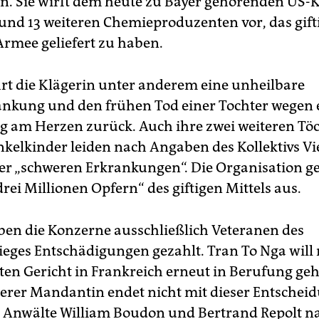
n. Sie wirft dem heute zu Bayer gehörenden US-
nd 13 weiteren Chemieproduzenten vor, das gifti
Armee geliefert zu haben.
rt die Klägerin unter anderem eine unheilbare
nkung und den frühen Tod einer Tochter wegen 
g am Herzen zurück. Auch ihre zwei weiteren Tö
kelkinder leiden nach Angaben des Kollektivs V
er „schweren Erkrankungen“. Die Organisation g
rei Millionen Opfern“ des giftigen Mittels aus.
ben die Konzerne ausschließlich Veteranen des
eges Entschädigungen gezahlt. Tran To Nga will
en Gericht in Frankreich erneut in Berufung geh
rer Mandantin endet nicht mit dieser Entscheid
re Anwälte William Boudon und Bertrand Repolt 