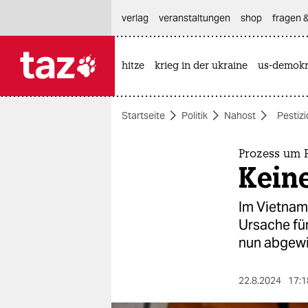
hautnavigation anspringen
hauptinhalt anspringen
footer anspringen
verlag
veranstaltungen
shop
fragen &
hitze
krieg in der ukraine
us-demokr

taz zahl ich
taz zahl ich
Startseite
Politik
Nahost
Pestiz
themen
politik
Prozess um 
Keine
öko
Im Vietnam
gesellschaft
Ursache fü
nun abgewi
kultur
sport
22.8.2024
17:1