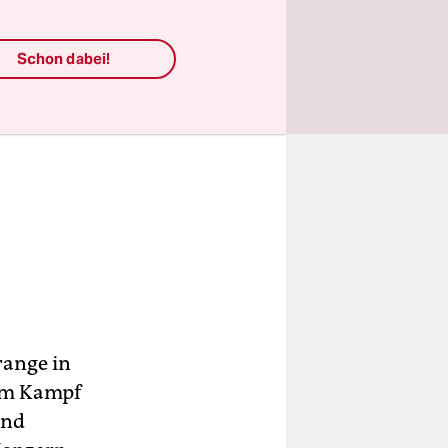
Schon dabei!
range in
im Kampf
and