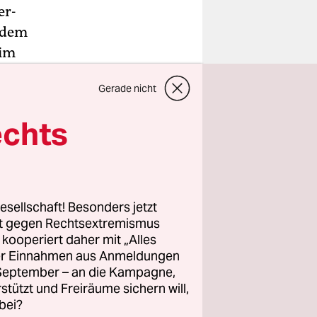
er-
 dem
 im
Gerade nicht
en
zulässig
echts
 führt
t Orange
esellschaft! Besonders jetzt
teils
, nach
rt gegen Rechtsextremismus
, weil sie
z kooperiert daher mit „Alles
ller Einnahmen aus Anmeldungen
elt hätten.
. September – an die Kampagne,
 den Fall.
rstützt und Freiräume sichern will,
bei?