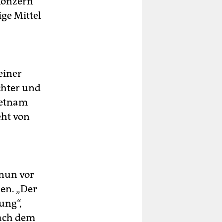
Konzern
ge Mittel
einer
chter und
ietnam
eht von
 nun vor
en. „Der
ung“,
nach dem