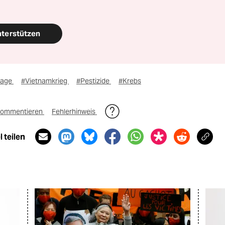
nterstützen
lage
#Vietnamkrieg
#Pestizide
#Krebs
ommentieren
Fehlerhinweis
 teilen