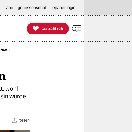
abo
genossenschaft
epaper login

taz zahl ich
taz zahl ich
riesen
en
t, wohl
esin wurde
teilen