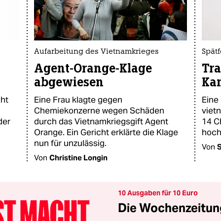
Aufarbeitung des Vietnamkrieges
Spät
Agent-Orange-Klage
Tra
abgewiesen
Ka
cht
Eine Frau klagte gegen
Eine
Chemiekonzerne wegen Schäden
viet
der
durch das Vietnamkriegsgift Agent
14 C
Orange. Ein Gericht erklärte die Klage
hoch
nun für unzulässig.
Von
Von
Christine Longin
10 Ausgaben für 10 Euro
Die Wochenzeitung