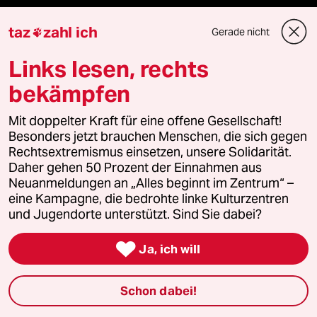
taz
zahl ich
Gerade nicht

Fragen & Hilfe
Links lesen, rechts
bekämpfen
Feedback
Mit doppelter Kraft für eine offene Gesellschaft!
Aboservice
Besonders jetzt brauchen Menschen, die sich gegen
Rechtsextremismus einsetzen, unsere Solidarität.
ePaper Login
Daher gehen 50 Prozent der Einnahmen aus
Neuanmeldungen an „Alles beginnt im Zentrum“ –
Downloads für Abonnierende
eine Kampagne, die bedrohte linke Kulturzentren
und Jugendorte unterstützt. Sind Sie dabei?

Ja, ich will
© 2026 taz Verlags und Vertriebs GmbH
Alle Rechte vorbehalten. Bei rechtlichen Fragen oder für Genehmigungen
wenden Sie sich bitte an
lizenzen@taz.de
Schon dabei!