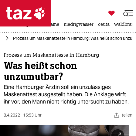

taz zahl ich
hitze
krieg in der ukraine
niedrigwasser
ceuta
waldbrän

taz zahl ich
us
Prozess um Maskenatteste in Hamburg: Was heißt schon unzum
taz zahl ich
themen
Prozess um Maskenatteste in Hamburg
Was heißt schon
politik
unzumutbar?
öko
Eine Hamburger Ärztin soll ein unzulässiges
Maskenattest ausgestellt haben. Die Anklage wirft
gesellschaft
ihr vor, den Mann nicht richtig untersucht zu haben.
kultur
8.4.2022
15:53 Uhr
teilen
sport