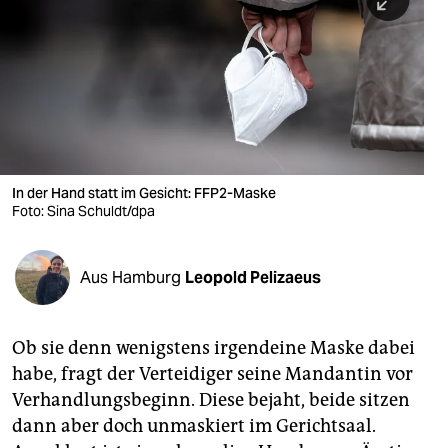
berlin
nord
wahrheit
verlag
verlag
In der Hand statt im Gesicht: FFP2-Maske
Foto: Sina Schuldt/dpa
veranstaltungen
shop
Aus Hamburg
Leopold Pelizaeus
fragen & hilfe
unterstützen
Ob sie denn wenigstens irgendeine Maske dabei
habe, fragt der Verteidiger seine Mandantin vor
abo
Verhandlungsbeginn. Diese bejaht, beide sitzen
genossenschaft
dann aber doch unmaskiert im Gerichtsaal.