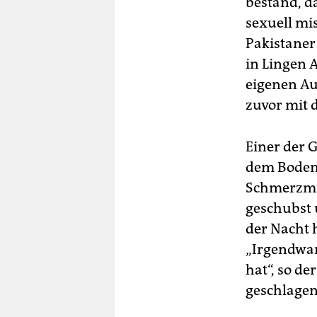
bestand, d
sexuell mi
Pakistaner
in Lingen 
eigenen Au
zuvor mit 
Einer der 
dem Boden 
Schmerzmit
geschubst 
der Nacht 
„Irgendwan
hat“, so de
geschlagen