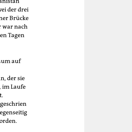
anistan
ei der drei
iner Brücke
r war nach
den Tagen
Raum auf
, der sie
, im Laufe
t.
 geschrien
gegenseitig
orden.