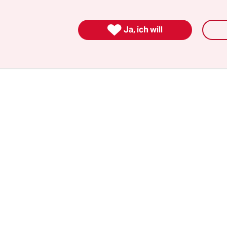
edizinisch behandelt worden zu sein. Alle drei
n von Spätfolgen und Albträumen.

Ja, ich will