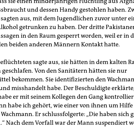
ass sie einen minderjährigen Flüchtling aus Afgh
ssbraucht und dessen Handy gestohlen haben. Zw
 sagten aus, mit dem Jugendlichen zuvor unter e
Alkohol getrunken zu haben. Der dritte Pakistane
ssagen in den Raum gesperrt worden, weil er in 
den beiden anderen Männern Kontakt hatte.
Geflüchteten sagte aus, sie hätten in dem kalten 
geschlafen. Von den Sanitätern hätten sie nur
tel bekommen. Sie identifizierten den Wachmann
und misshandelt habe. Der Beschuldigte erklärte
habe er mit seinem Kollegen den Gang kontrollier
n habe ich gehört, wie einer von ihnen um Hilfe
r Wachmann. Er schlussfolgerte: „Die haben sich 
.“ Nach dem Vorfall war der Mann suspendiert w