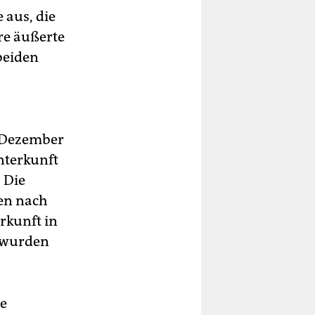
 aus, die
ere äußerte
 beiden
. Dezember
nterkunft
 Die
ien nach
rkunft in
e wurden
ne