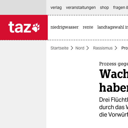
hautnavigation anspringen
hauptinhalt anspringen
footer anspringen
verlag
veranstaltungen
shop
fragen &
niedrigwasser
rente
landtagswahl i

taz zahl ich
taz zahl ich
Startseite
Nord
Rassismus
Pro
themen
politik
Prozess gege
Wach
öko
habe
gesellschaft
Drei Flüch
kultur
durch das W
die Vorwür
sport