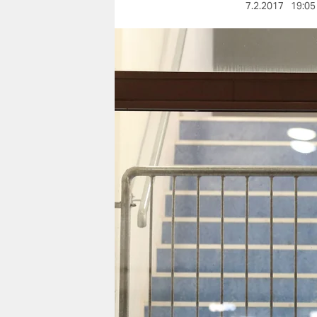
berlin
7.2.2017
19:05
nord
wahrheit
verlag
verlag
veranstaltungen
shop
fragen & hilfe
unterstützen
abo
genossenschaft