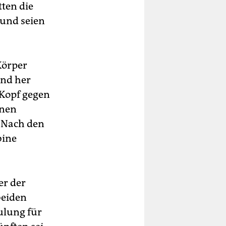
tten die
und seien
Körper
und her
 Kopf gegen
enen
 Nach den
bine
er der
beiden
ulung für