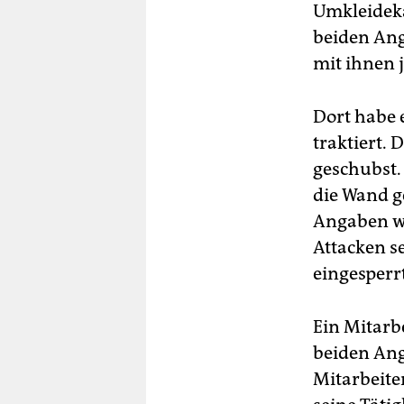
Umkleideka
beiden Ang
mit ihnen 
Dort habe 
traktiert.
geschubst. 
die Wand g
Angaben we
Attacken s
eingesperr
Ein Mitarb
beiden Ang
Mitarbeite