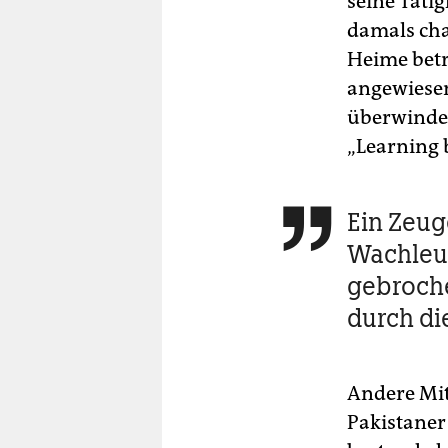
seine Tätig
damals cha
Heime bet
angewiesen
überwinden,
„Learning 
Ein Zeug

Wachleu
gebroche
durch di
Andere Mit
Pakistaner