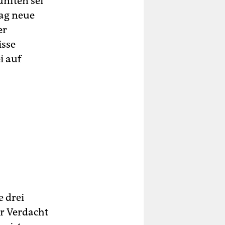
ünften sei
ag neue
er
isse
i auf
e drei
r Verdacht