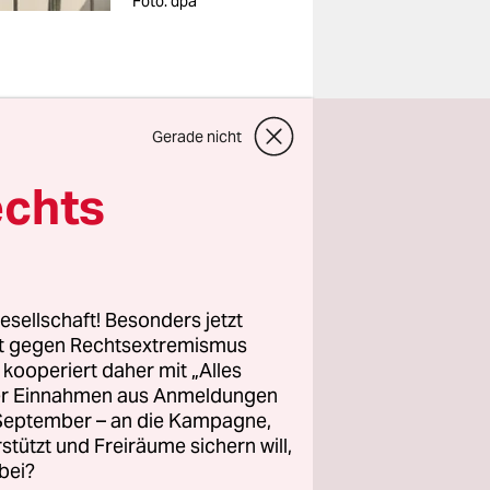
Foto: dpa
stanischen
Gerade nicht
mtsgericht
echts
ilderten,
s Handy von
handelt
esellschaft! Besonders jetzt
rt gegen Rechtsextremismus
z kooperiert daher mit „Alles
e
ller Einnahmen aus Anmeldungen
. September – an die Kampagne,
llungen
rstützt und Freiräume sichern will,
 von den
bei?
en und