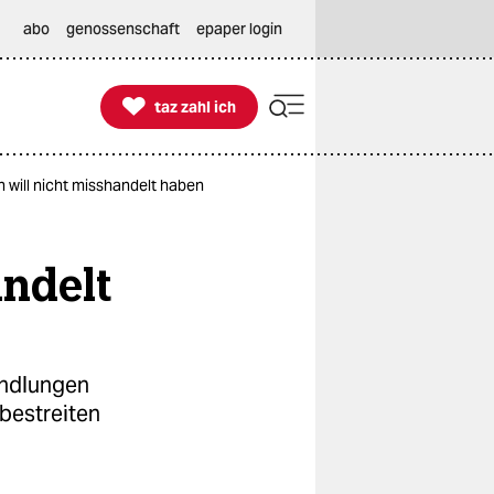
abo
genossenschaft
epaper login

taz zahl ich
taz zahl ich
 will nicht misshandelt haben
ndelt
andlungen
bestreiten