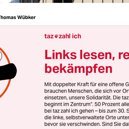
Thomas Wübker
taz
zahl ich
 der mutmaßlichen Misshandlung von drei paki

en in einer Notunterkunft müssen sich vor dem A
Links lesen, r
ischen Lingen seit gestern zwei Wachleute eines
sdienstes verantworten. Zwei der Geflüchteten sch
bekämpfen
ach einem Streit um ein vermeintlich gestohlene
rn des Sicherheitsdienstes eingesperrt und miss
Mit doppelter Kraft für eine offene G
en.
brauchen Menschen, die sich vor O
einsetzen, unsere Solidarität. Die ta
beklagte, einer der Angeklagten habe ihm die Nas
beginnt im Zentrum“. 50 Prozent a
bei taz zahl ich gehen – bis zum 30
 ein anderer gab an, im gesamten Gesicht Schwe
die linke, selbstverwaltete Orte unte
agen zu haben. Ein weiterer Flüchtling sagte aus,
bevor sie verschwinden. Sind Sie da
und Misshandlungen Atemnot bekommen zu hab