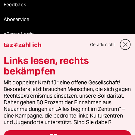
Feedback
Aboservice
ePaper Login
taz
zahl ich
Gerade nicht

Downloads für Abonnierende
Links lesen, rechts
bekämpfen
© 2026 taz Verlags und Vertriebs GmbH
Alle Rechte vorbehalten. Bei rechtlichen Fragen oder für Genehmigungen
Mit doppelter Kraft für eine offene Gesellschaft!
wenden Sie sich bitte an
lizenzen@taz.de
Besonders jetzt brauchen Menschen, die sich gegen
Rechtsextremismus einsetzen, unsere Solidarität.
Daher gehen 50 Prozent der Einnahmen aus
Feedback
Redaktionsstatut
Kommune-Richtlinien
KI-
Neuanmeldungen an „Alles beginnt im Zentrum“ –
eine Kampagne, die bedrohte linke Kulturzentren
Leitlinie
Informant
Datenschutz
Impressum
AGB
und Jugendorte unterstützt. Sind Sie dabei?
Seitenwende
Einwilligungen widerrufen (Ads)