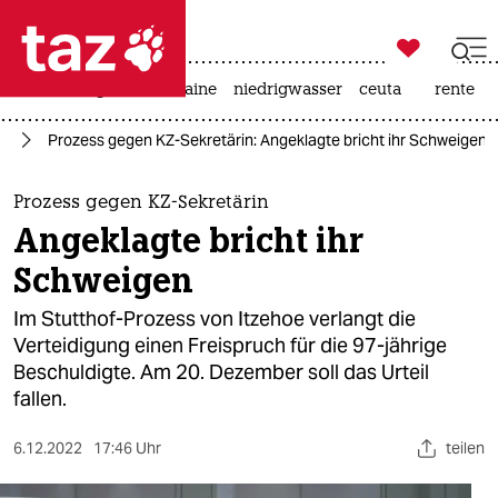

taz zahl ich
hitze
krieg in der ukraine
niedrigwasser
ceuta
rente

taz zahl ich
nd
Prozess gegen KZ-Sekretärin: Angeklagte bricht ihr Schweigen
taz zahl ich
themen
Prozess gegen KZ-Sekretärin
Angeklagte bricht ihr
politik
Schweigen
öko
Im Stutthof-Prozess von Itzehoe verlangt die
Verteidigung einen Freispruch für die 97-jährige
gesellschaft
Beschuldigte. Am 20. Dezember soll das Urteil
fallen.
kultur
sport
6.12.2022
17:46 Uhr
teilen