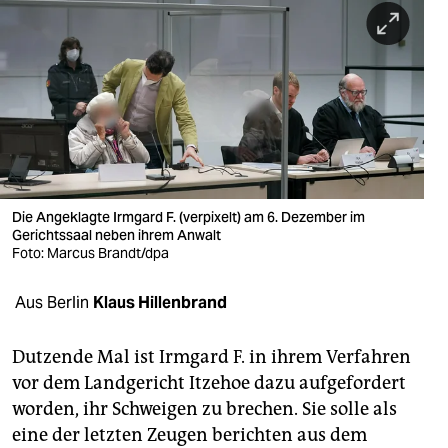
berlin
nord
wahrheit
verlag
verlag
veranstaltungen
Die Angeklagte Irmgard F. (verpixelt) am 6. Dezember im
Gerichtssaal neben ihrem Anwalt
shop
Foto: Marcus Brandt/dpa
fragen & hilfe
Aus Berlin
Klaus Hillenbrand
unterstützen
Dutzende Mal ist Irmgard F. in ihrem Verfahren
abo
vor dem Landgericht Itzehoe dazu aufgefordert
worden, ihr Schweigen zu brechen. Sie solle als
genossenschaft
eine der letzten Zeugen berichten aus dem