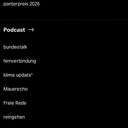
panterpreis 2026
Podcast
bundestalk
fernverbindung
klima update°
Mauerecho
Freie Rede
reingehen